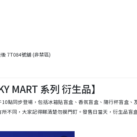
 7T084號舖 (非禁區)
CKY MART 系列 衍生品】
午10點同步登場，包括冰箱貼盲盒、香氛盲盒、隨行杯盲盒、
有所不同，大家記得睇清楚勿摸門釘。發售日當天，衍生品盲