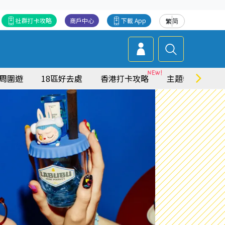
社群打卡攻略
商戶中心
下載 App
繁
简
周圍遊
18區好去處
香港打卡攻略
主題特集