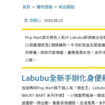
首頁
購物情報
新品開箱
文:
梁穎心
2025.06.12
Pop Mart發文預告人氣IP Labubu即將推出
12款基礎款及1個隱藏款。今次的盲盒主題是
天婦羅，款款可愛精靈，盡顯鬼馬本色。系列手
人龍。
Labubu全新手辦化身
泡泡瑪特Pop Mart旗下超人氣「吸金王」Labu
WACKY MART 系列手辦】，小精靈們搖身
波爐都一齊出動，隻隻表情趣致，活潑鬼馬。系列