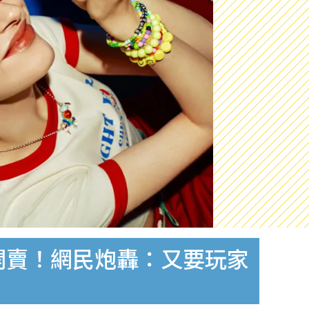
店開賣！網民炮轟：又要玩家