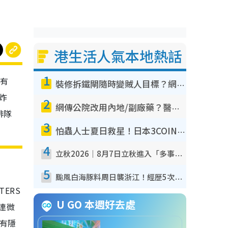
港生活人氣本地熱話
1
只有
裝修拆鐵閘隨時變賊人目標？網民揭2大關鍵用途：裝新式等於白裝？附新舊鐵閘分別
炸
2
網傳公院改用內地/副廠藥？醫生拆解正副廠分別 揭4類人換藥隨時出事
排隊
3
怕蟲人士夏日救星！日本3COINS爆紅驅蟲神器$45起 1招「全程免觸碰」輕鬆搞定小強
4
立秋2026｜8月7日立秋進入「多事之秋」 3件事唔做得！專家教6招開運 清枱頭／銀包納氣接好運
5
颱風白海豚料周日襲浙江！經歷5次「眼牆置換」極罕見 成登陸內地最長途颱風
TERS
U GO 本週好去處
連微
有隱