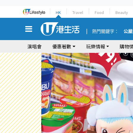
HK
Travel
Food
Beauty
熱門關鍵字：
公屋
演唱會
優惠著數
玩樂情報
購物