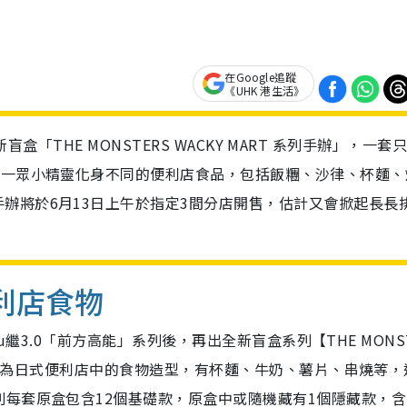
在Google追蹤
《UHK 港生活》
全新盲盒「THE MONSTERS WACKY MART 系列手辦」，一套
講一眾小精靈化身不同的便利店食品，包括飯糰、沙律、杯麵、
辦將於6月13日上午於指定3間分店開售，估計又會掀起長長
便利店食物
bu繼3.0「前方高能」系列後，再出全新盲盒系列【THE MONS
一變成為日式便利店中的食物造型，有杯麵、牛奶、薯片、串燒等，
每套原盒包含12個基礎款，原盒中或隨機藏有1個隱藏款，含