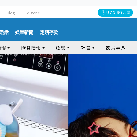
Blog
e-zone
U GO搵好去處
熱話
娛樂新聞
定期存款
情報
飲食情報
娛樂
社會
影片專區