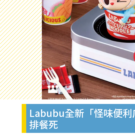
Labubu全新「怪味
排餐死