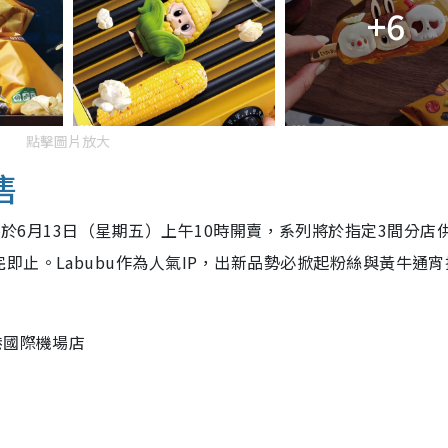
+6
點擊圖片放大
售
列手辦】將於6月13日（星期五）上午10時開賣，系列將於指定3間分店
止。Labubu作為人氣IP，出新品勢必掀起粉絲與黃牛通宵
港國際機場店