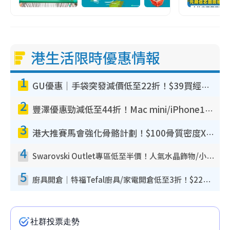
港生活限時優惠情報
1
GU優惠｜手袋突發減價低至22折！$39買經典波士頓包/餃子袋！飾物同步減價$29起！
2
豐澤優惠勁減低至44折！Mac mini/iPhone17Pro大減價！廚房家電$220起
3
港大推賽馬會強化骨骼計劃！$100骨質密度X光檢查 完成免費運動訓練送超市禮券！附參加資格
4
Swarovski Outlet專區低至半價！人氣水晶飾物/小擺設$138起！迪士尼款/水晶高跟鞋都有平
5
廚具開倉｜特福Tefal廚具/家電開倉低至3折！$220起買平底鍋/炒鑊/湯煲！電飯煲/吸塵機/燙斗$418起