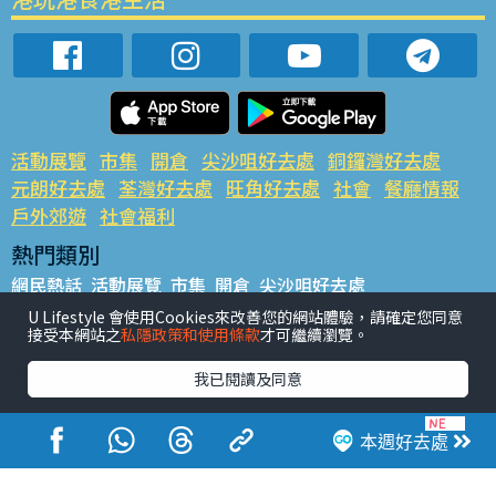
活動展覽
市集
開倉
尖沙咀好去處
銅鑼灣好去處
元朗好去處
荃灣好去處
旺角好去處
社會
餐廳情報
戶外郊遊
社會福利
熱門類別
網民熱話
活動展覽
市集
開倉
尖沙咀好去處
銅鑼灣好去處
元朗好去處
荃灣好去處
旺角好去處
社會
U Lifestyle 會使用Cookies來改善您的網站體驗，請確定您同意
接受本網站之
私隱政策和使用條款
才可繼續瀏覽。
餐廳情報
戶外郊遊
熱門標籤
我已閱讀及同意
#UGO搵好去處
#人氣活動推介
#美食社群熱話
#親子玩樂好去處
#ULifestyle應用程式
#限時搶
本週好去處
#UJetso禮物放送
#ULifestyle商戶中心
#著數
#網絡熱話