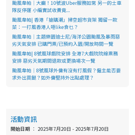
颱風韋帕｜大癲！10號波Uber服務如常 另一的士車
隊反停運 小編實試收費竟...
颱風韋帕| 香港「搶購潮」掃空超市貨架 獨留一款
菜：一打風香港人唔like食乜？
颱風韋帕｜主題樂園迪士尼/海洋公園颱風及暴雨惡
劣天氣安排 已購門票/已預約入園/開放時間一覽
颱風韋帕| 8號風球戲院安排 全港7大戲院院線票務
安排 惡劣天氣期間退款或更換場次一覽
颱風韋帕｜8號風球外傭有沒有打風假？僱主能否要
求外出買餸？如外傭堅持外出點處理？
活動資訊
開始日期
2025年7月20日 - 2025年7月20日