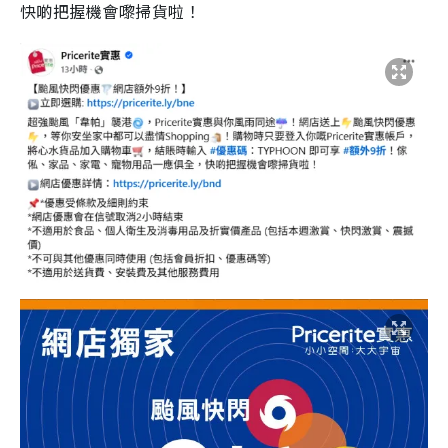
快啲把握機會嚟掃貨啦！