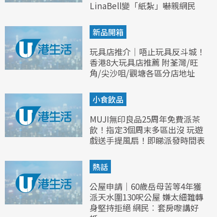
LinaBell變「紙紮」嚇親網民
新品開箱
玩具店推介｜唔止玩具反斗城！
香港8大玩具店推薦 附荃灣/旺
角/尖沙咀/觀塘各區分店地址
小食飲品
MUJI無印良品25周年免費派茶
飲！指定3個周末多區出沒 玩遊
戲送手提風扇！即睇派發時間表
熱話
公屋申請｜60歲岳母苦等4年獲
派天水圍130呎公屋 嫌太細難轉
身堅持拒絕 網民︰套房嚟講好