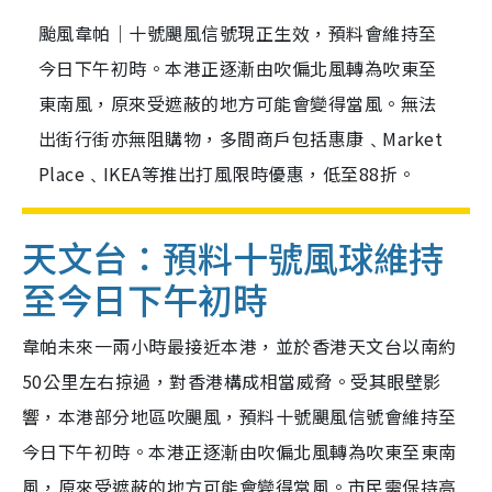
颱風韋帕｜十號颶風信號現正生效，預料會維持至
今日下午初時。本港正逐漸由吹偏北風轉為吹東至
東南風，原來受遮蔽的地方可能會變得當風。無法
出街行街亦無阻購物，多間商戶包括惠康﹑Market
Place﹑IKEA等推出打風限時優惠，低至88折。
天文台：預料十號風球維持
至今日下午初時
韋帕未來一兩小時最接近本港，並於香港天文台以南約
50公里左右掠過，對香港構成相當威脅。受其眼壁影
響，本港部分地區吹颶風，預料十號颶風信號會維持至
今日下午初時。本港正逐漸由吹偏北風轉為吹東至東南
風，原來受遮蔽的地方可能會變得當風。市民需保持高