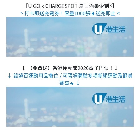
【U GO x CHARGESPOT 夏日消暑企劃⚡】
> 打卡即送充電券！限量1000張🔋送完即止 <
↓ 【免費送】香港運動節2026電子門票！↓
↓ 設過百運動用品攤位 / 可現場體驗多項新穎運動及觀賞
賽事🔥 ↓