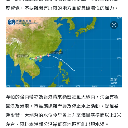
度警覺，不要離開有屏蔽的地方並留意破壞性的風力。
韋帕的強雨帶亦為香港帶來頻密狂風大驟雨，海面有極
巨浪及湧浪，市民應遠離岸邊及停止水上活動。受風暴
潮影響，大埔滘的水位今早曾上升至海圖基準面以上3米
左右，預料本港部分沿岸低窪地區可能出現水浸。