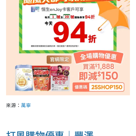
來源：
萬寧
打風購物優惠｜豐澤