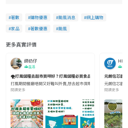
著數
購物優惠
颱風消息
網上購物
家品
著數優惠
颱風
更多真實評價
師奶仔
HK
生活
親
🌪️打風儲糧去超市買咩好？打風儲糧必買食品清單✅多達30+款👉🏻
元朗信芯園向
打風期間餐廳唔開又好難叫外賣,想去超市買嘢食儲糧,又唔知買咩好❓等
元朗信芯園每
閱讀更多
閱讀更多