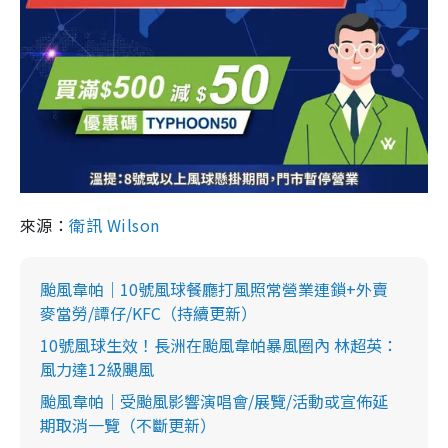
來源：
衛訊 Wilson
颱風韋帕｜10號風球餐廳打風照常營業連鎖+外賣
麥當勞/譚仔/KFC（持續更新）
10號風球生效！長洲在颱風韋帕暴風圈內 林超英：
風力達12級颶風
颱風韋帕｜受颱風影響演唱會/展覽/活動或宣佈延
期取消一覽（不斷更新）