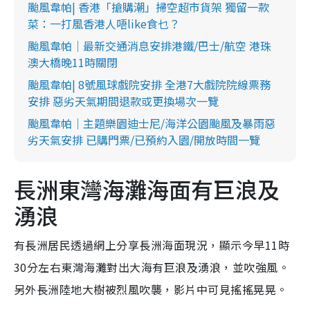
颱風韋帕| 香港「搶購潮」掃空超市貨架 獨留一款
菜：一打風香港人唔like食乜？
颱風韋帕｜最新交通消息安排港鐵/巴士/航空 港珠
澳大橋晚11時關閉
颱風韋帕| 8號風球戲院安排 全港7大戲院院線票務
安排 惡劣天氣期間退款或更換場次一覽
颱風韋帕｜主題樂園迪士尼/海洋公園颱風及暴雨惡
劣天氣安排 已購門票/已預約入園/開放時間一覽
長洲東灣海灘海面有巨浪及
湧浪
有長洲居民透過網上分享長洲海面現況，顯示今早11時
30分左右東灣海灘對出大海有巨浪及湧浪，並吹強風。
另外長洲陸地大樹被烈風吹襲，影片中可見搖搖晃晃。