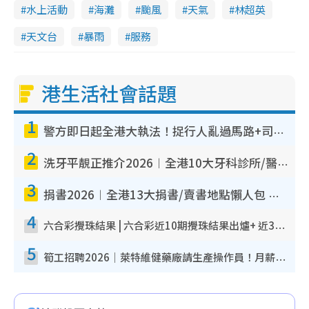
水上活動
海灘
颱風
天氣
林超英
天文台
暴雨
服務
港生活社會話題
1
警方即日起全港大執法！捉行人亂過馬路+司機不專注駕駛！亂過馬路罰$2000
2
洗牙平靚正推介2026︱全港10大牙科診所/醫院懶人包 夜診至8點/鎮靜潔牙/醫療券適用
3
捐書2026︱全港13大捐書/賣書地點懶人包 二手課本最高$150＋舊書換免費咖啡/戲票
4
六合彩攪珠結果 | 六合彩近10期攪珠結果出爐+ 近30期最旺熱門中獎號碼
5
筍工招聘2026｜萊特維健藥廠請生產操作員！月薪高達$1.7萬 冷氣廠房/五天工作/保證雙糧