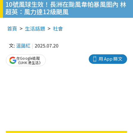
10號風球生效！長洲在颱風韋帕暴風圈內 林
超英：風力達12級颶風
首頁
生活話題
社會
文:
溫藹紅
2025.07.20
在Google追蹤
用 App 睇文
《UHK 港生活》