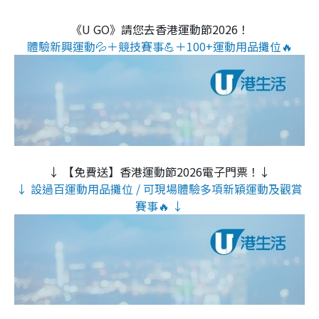
《U GO》請您去香港運動節2026！
體驗新興運動💦＋競技賽事💪＋100+運動用品攤位🔥
↓ 【免費送】香港運動節2026電子門票！↓
↓ 設過百運動用品攤位 / 可現場體驗多項新穎運動及觀賞
賽事🔥 ↓