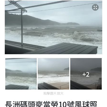
+2
點擊圖片放大
長洲碼頭麥當勞10號風球照