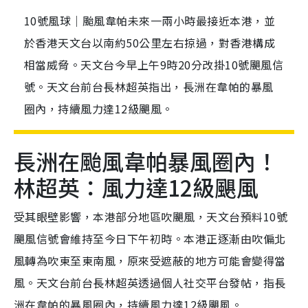
10號風球｜颱風韋帕未來一兩小時最接近本港，並
於香港天文台以南約50公里左右掠過，對香港構成
相當威脅。天文台今早上午9時20分改掛10號颶風信
號。天文台前台長林超英指出，長洲在韋帕的暴風
圈內，持續風力達12級颶風。
長洲在
颱風韋帕
暴風圈內！
林超英：風力達12級颶風
受其眼壁影響，本港部分地區吹颶風，天文台預料10號
颶風信號會維持至今日下午初時。本港正逐漸由吹偏北
風轉為吹東至東南風，原來受遮蔽的地方可能會變得當
風。天文台前台長林超英透過個人社交平台發帖，指長
洲在韋帕的暴風圈內，持續風力達12級颶風。