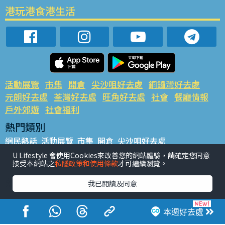
港玩港食港生活
活動展覽
市集
開倉
尖沙咀好去處
銅鑼灣好去處
元朗好去處
荃灣好去處
旺角好去處
社會
餐廳情報
戶外郊遊
社會福利
熱門類別
網民熱話
活動展覽
市集
開倉
尖沙咀好去處
銅鑼灣好去處
元朗好去處
荃灣好去處
旺角好去處
社會
U Lifestyle 會使用Cookies來改善您的網站體驗，請確定您同意
接受本網站之
私隱政策和使用條款
才可繼續瀏覽。
餐廳情報
戶外郊遊
熱門標籤
我已閱讀及同意
#UGO搵好去處
#人氣活動推介
#美食社群熱話
#親子玩樂好去處
#ULifestyle應用程式
#限時搶
本週好去處
#UJetso禮物放送
#ULifestyle商戶中心
#著數
#網絡熱話