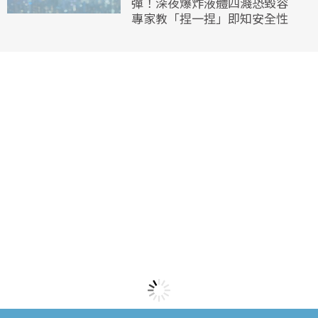
彈！深夜爆炸液體四濺恐毀容
專家教「捏一捏」即知安全性