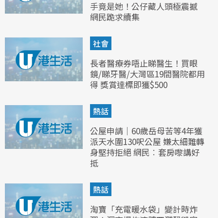
手竟是她！公仔藏人頭極震撼
網民跪求續集
社會
長者醫療券唔止睇醫生！買眼
鏡/睇牙醫/大灣區19間醫院都用
得 獎賞達標即獲$500
熱話
公屋申請｜60歲岳母苦等4年獲
派天水圍130呎公屋 嫌太細難轉
身堅持拒絕 網民︰套房嚟講好
抵
熱話
淘寶「充電暖水袋」變計時炸