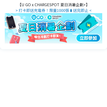
【U GO x CHARGESPOT 夏日消暑企劃⚡】
> 打卡即送充電券！限量1000張🔋送完即止 <