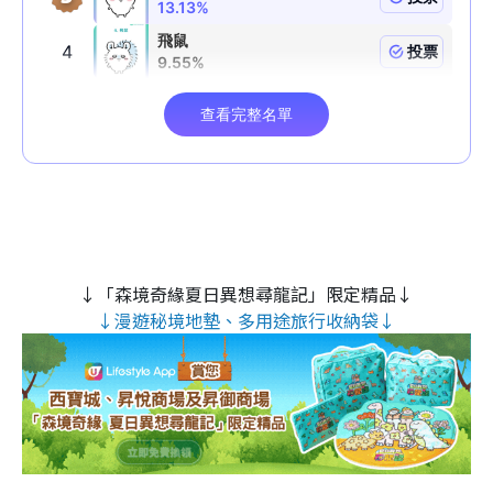
↓「森境奇緣夏日異想尋龍記」限定精品↓
↓漫遊秘境地墊、多用途旅行收納袋↓