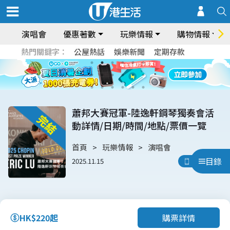
演唱會
優惠著數
玩樂情報
購物情報
熱門關鍵字：
公屋熱話
娛樂新聞
定期存款
蕭邦大賽冠軍-陸逸軒鋼琴獨奏會活
動詳情/日期/時間/地點/票價一覽
首頁
玩樂情報
演唱會
目錄
2025.11.15
用App睇
購票詳情
HK$220起