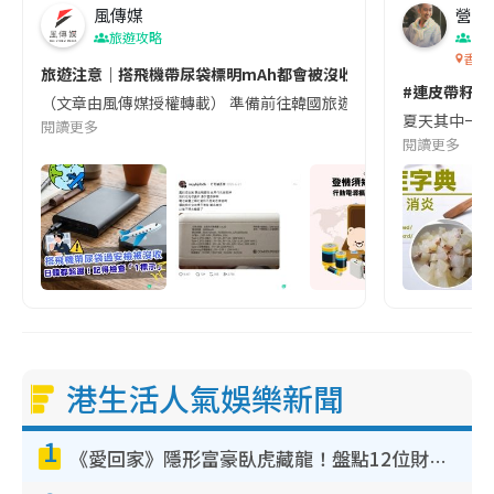
風傳媒
營養教
旅遊攻略
生
香港
旅遊注意｜搭飛機帶尿袋標明mAh都會被沒收😱出發前切記檢查「1
#連皮帶籽都
（文章由風傳媒授權轉載） 準備前往韓國旅遊的民眾，近期要特別留
夏天其中一種時
閱讀更多
閱讀更多
港生活人氣娛樂新聞
1
《愛回家》隱形富豪臥虎藏龍！盤點12位財氣逼人的有錢藝人：呢位靚女3億身家唔憂做