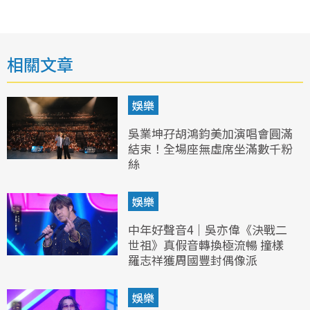
相關文章
娛樂
吳業坤孖胡鴻鈞美加演唱會圓滿
結束！全場座無虛席坐滿數千粉
絲
娛樂
中年好聲音4｜吳亦偉《決戰二
世祖》真假音轉換極流暢 撞樣
羅志祥獲周國豐封偶像派
娛樂