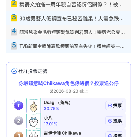
2
葉蒨文拍拖一周年親自否認情侶關係？！被質疑感情造假竟稱GM「普通同事」
3
30歲男藝人低調宣布已秘密離巢！人氣急跌變失蹤人口︰「這幾年過得並不容易」
4
簡淑兒染金毛剪短頭髮氣質判若兩人！嚇壞老公麥大力都認唔出：「你做咩事？」
5
TVB新聞主播陳嘉欣鏡頭前罕有失守！遭林超英一句說話突襲嚇親當場大笑