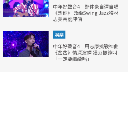
中年好聲音4｜鄭仲豪自彈自唱
《想你》 改編Swing Jazz獲林
志美高度評價
娛樂
中年好聲音4｜周志康挑戰神曲
《蜚蜚》情深演繹 獲范振鋒叫
「一定要繼續唱」