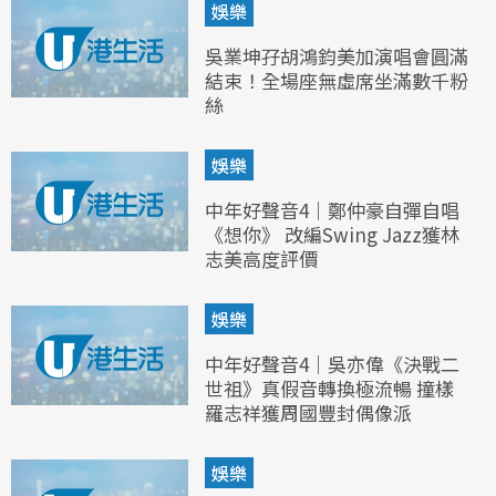
娛樂
吳業坤孖胡鴻鈞美加演唱會圓滿
結束！全場座無虛席坐滿數千粉
絲
娛樂
中年好聲音4｜鄭仲豪自彈自唱
《想你》 改編Swing Jazz獲林
志美高度評價
娛樂
中年好聲音4｜吳亦偉《決戰二
世祖》真假音轉換極流暢 撞樣
羅志祥獲周國豐封偶像派
娛樂