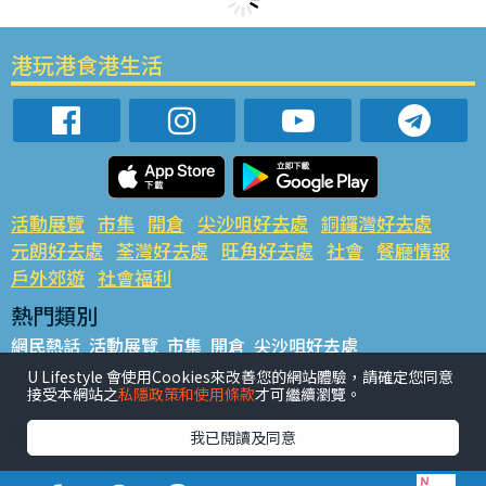
港玩港食港生活
活動展覽
市集
開倉
尖沙咀好去處
銅鑼灣好去處
元朗好去處
荃灣好去處
旺角好去處
社會
餐廳情報
戶外郊遊
社會福利
熱門類別
網民熱話
活動展覽
市集
開倉
尖沙咀好去處
銅鑼灣好去處
元朗好去處
荃灣好去處
旺角好去處
社會
U Lifestyle 會使用Cookies來改善您的網站體驗，請確定您同意
接受本網站之
私隱政策和使用條款
才可繼續瀏覽。
餐廳情報
戶外郊遊
熱門標籤
我已閱讀及同意
#UGO搵好去處
#人氣活動推介
#美食社群熱話