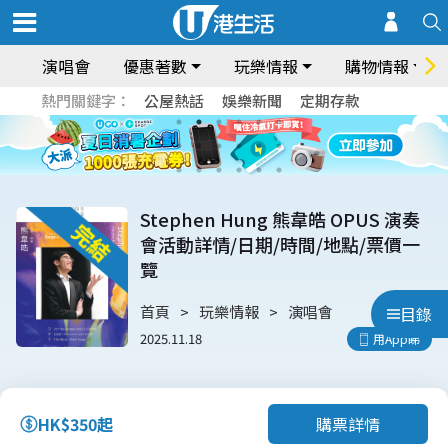
演唱會
優惠著數
玩樂情報
購物情報
熱門關鍵字：
公屋熱話
娛樂新聞
定期存款
Stephen Hung 熊韋皓 OPUS 演奏
會活動詳情/日期/時間/地點/票價一
覽
首頁
玩樂情報
演唱會
目錄
2025.11.18
用App睇
購票詳情
HK$350起