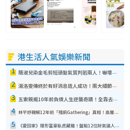
港生活人氣娛樂新聞
1
簡淑兒染金毛剪短頭髮氣質判若兩人！嚇壞老公麥大力都認唔出：「你做咩事？」
2
湯洛雯傳終於有好消息造人成功！兩大細節曝孕味極濃惹猜測：大肚婆先會咁！
3
五索親揭10年前負債人生逆襲奇蹟！全靠去一地方轉運後即遇上馬先生
4
林芊妤親解12年前「殘廁Gathering」真相！高層解約一句話重創尊嚴至今拒返TVB
5
《愛回家》隱形富豪臥虎藏龍！盤點12位財氣逼人的有錢藝人：呢位靚女3億身家唔憂做