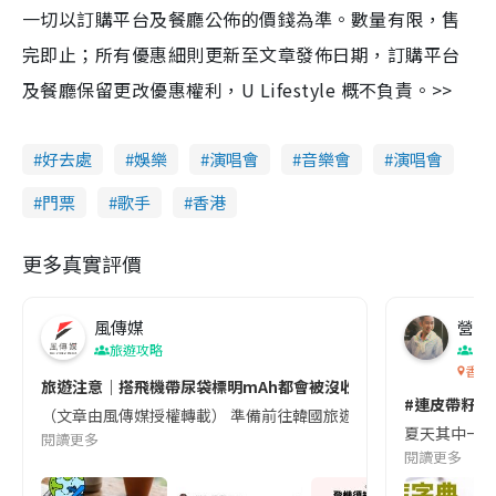
一切以訂購平台及餐廳公佈的價錢為準。數量有限，售
完即止；所有優惠細則更新至文章發佈日期，訂購平台
及餐廳保留更改優惠權利，U Lifestyle 概不負責。>>
好去處
娛樂
演唱會
音樂會
演唱會
門票
歌手
香港
更多真實評價
風傳媒
營養教
旅遊攻略
生
香港
旅遊注意｜搭飛機帶尿袋標明mAh都會被沒收😱出發前切記檢查「1
#連皮帶籽都
（文章由風傳媒授權轉載） 準備前往韓國旅遊的民眾，近期要特別留
夏天其中一種時
閱讀更多
閱讀更多