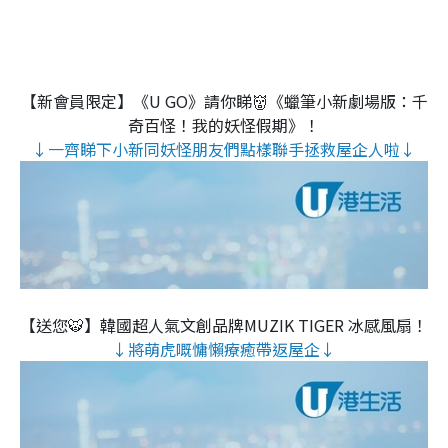
【新會員限定】《U GO》請你睇👹《蠟筆小新劇場版：千
奇百怪！我的妖怪假期》！
↓一齊睇下小新同妖怪朋友們點樣聯手拯救屋企人啦↓
【送您🐯】韓國超人氣文創品牌MUZIK TIGER 冰感風扇！
↓將萌虎嘅慵懶療癒帶返屋企↓