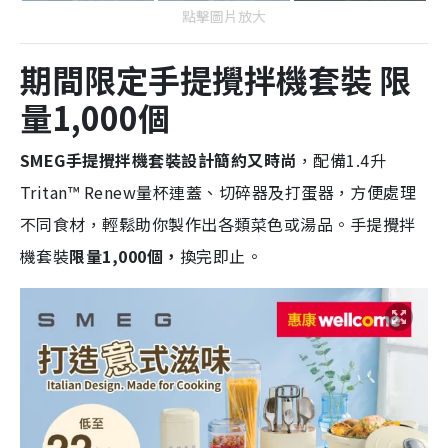
點擊圖片放大
期間限定手提攪拌機套裝
限
量1,000個
SMEG
手提攪拌機套裝設計簡約又時尚
，配備1.4升
Tritan™ Renew量杯連蓋、切碎器及打蛋器，方便處理
不同食材，輕鬆助你製作出各類菜色或湯品。手提攪拌
機套裝
限量1,000個，
換完即止。