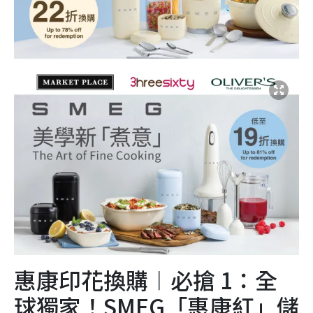
惠康印花換購︱必搶 1：全
球獨家！SMEG「惠康紅」儲