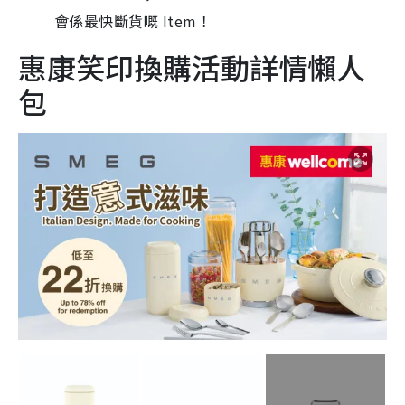
會係最快斷貨嘅 Item！
惠康笑印換購活動詳情懶人
包