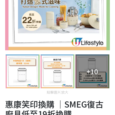
+10
點擊圖片放大
惠康笑印換購 ｜SMEG復古
廚具低至19折換購