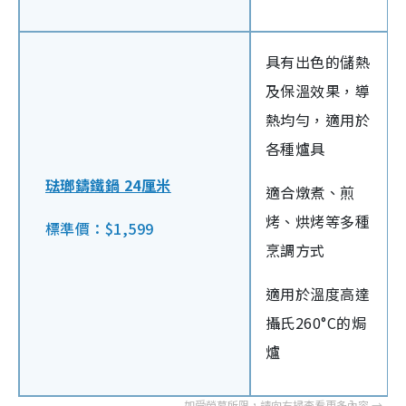
具有出色的儲熱
及保溫效果，導
熱均勻，適用於
各種爐具
琺瑯鑄鐵鍋 24厘米
適合燉煮、煎
烤、烘烤等多種
標準價：$1,599
烹調方式
適用於溫度高達
攝氏260°C的焗
爐