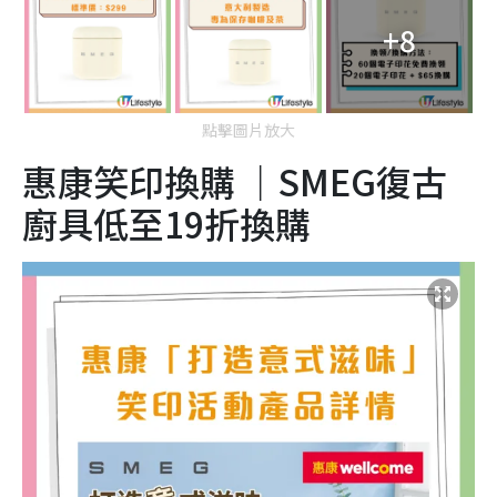
+8
點擊圖片放大
惠康笑印換購 ｜SMEG復古
廚具低至19折換購