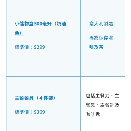
小儲物盒500毫升（奶油
意大利製造
色）
專為保存咖
標準價：$299
啡及茶
包括主餐刀、主
主餐餐具（４件裝）
餐叉、主餐匙及
標準價：$369
咖啡匙