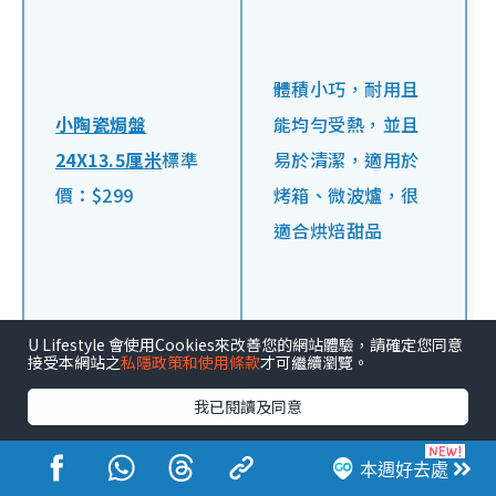
體積小巧，耐用且
小陶瓷焗盤
能均勻受熱，並且
24X13.5厘米
標準
易於清潔，適用於
價：$299
烤箱、微波爐，很
適合烘焙甜品
U Lifestyle 會使用Cookies來改善您的網站體驗，請確定您同意
接受本網站之
私隱政策和使用條款
才可繼續瀏覽。
我已閱讀及同意
本週好去處
小儲物盒 500毫升
意大利製造