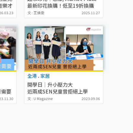
音樂才
最新印花換購！低至19折換購
SMEG廚具！附yuu積分免費換
26.03.23
文 : 王煥雯
2025.11.27
領攻略
全港
.
家居
」
開學日│升小壓力大
者需要
近兩成SEN兒童曾拒絕上學
23.11.30
文 : U Magazine
2023.09.06