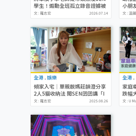
學生！煽動全班孤立錄音證據被
小朋
刪 涉事王老師反應令人心寒
潛力
文 : 羅志宏
2026.07.14
文 : 溫
全港
.
娛樂
全港
.
傾家入宅｜單親靚媽莊韻澄分享
家庭
2人5貓收納法 聞SEN囝囝講「I
跌幅
Love You」即爆喊
文 : 羅志宏
2025.08.26
文 : U M