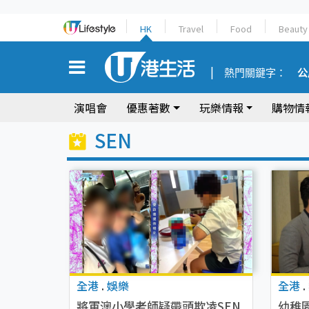
HK
Travel
Food
Beauty
熱門關鍵字：
公
演唱會
優惠著數
玩樂情報
購物情
SEN
全港
.
娛樂
全港
.
將軍澳小學老師疑帶頭欺凌SEN
幼稚