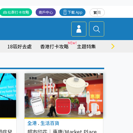
社群打卡攻略
商戶中心
下載 App
繁
简
18區好去處
香港打卡攻略
主題特集
商場情報
全港
.
生活百貨
閉症兒
超市印花｜惠康/Market Place