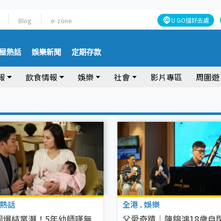
Blog
e-zone
U GO搵好去處
屋熱話
娛樂新聞
定期存款
報
飲食情報
娛樂
社會
影片專區
周圍遊
熱話
全港
.
娛樂
園爆結業潮！5年幼師嘆無
父愛奇蹟｜陳錦鴻18歲自