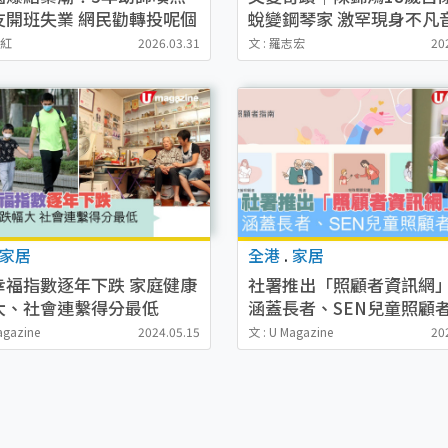
友開班失業 網民勸轉投呢個
蛻變鋼琴家 激罕現身不凡
行業
華驚艷全場
藹紅
2026.03.31
文 : 羅志宏
20
家居
全港
.
家居
幸福指數逐年下跌 家庭健康
社署推出「照顧者資訊網
大、社會連繫得分最低
涵蓋長者、SEN兒童照顧
agazine
2024.05.15
文 : U Magazine
20