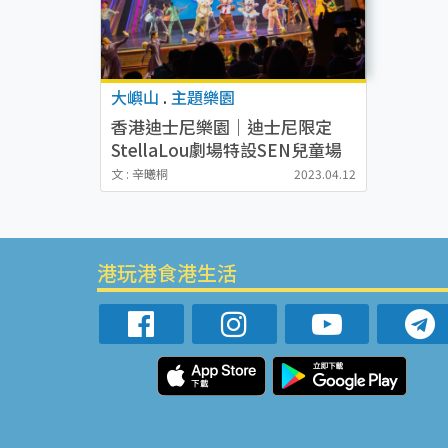
大嶼山
.
主題樂園
香港迪士尼樂園｜迪士尼限定
StellaLou劇場特設SEN兒童場
3個貼心改動獲家長激讚！
文 : 辛曦桐
2023.04.12
港玩港食港生活