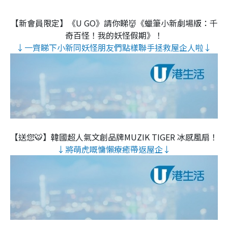
【新會員限定】《U GO》請你睇👹《蠟筆小新劇場版：千
奇百怪！我的妖怪假期》！
↓一齊睇下小新同妖怪朋友們點樣聯手拯救屋企人啦↓
【送您🐯】韓國超人氣文創品牌MUZIK TIGER 冰感風扇！
↓將萌虎嘅慵懶療癒帶返屋企↓