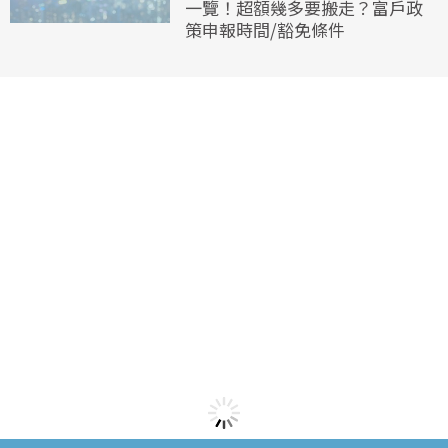
一覽！超額幾多要搬走？富戶政
策申報時間/豁免條件