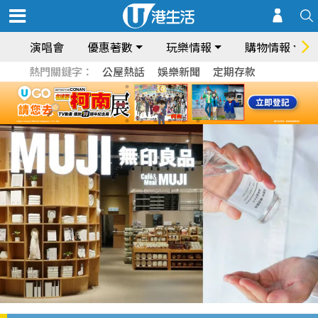
演唱會
優惠著數
玩樂情報
購物情報
熱門關鍵字：
公屋熱話
娛樂新聞
定期存款