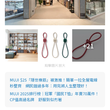
+21
點擊圖片放大
MUJI $25「隱世橡筋」被激推！簡單一拉全屋電線
秒整齊 網民錯過多年：用完將人生整理好！
MUJI 2025排行榜｜冠軍「國民T恤」年賣70萬件！
CP值高過名牌 舒服到似冇著