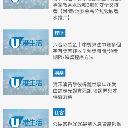
專家教香水改噴3部位安全又持
香【附4款消委會高分無致敏香
水推介】
理財
六合彩獎金｜中獎算法中幾多個
字有獎有錢收？領獎時間/領獎
期限/領獎程序方法
娛樂
資深演員黎彼得離世享年76歲
由鍾志光證實死訊 填詞界鬼才
傳奇落幕
社會
公屋富戶2026最新入息資產限額