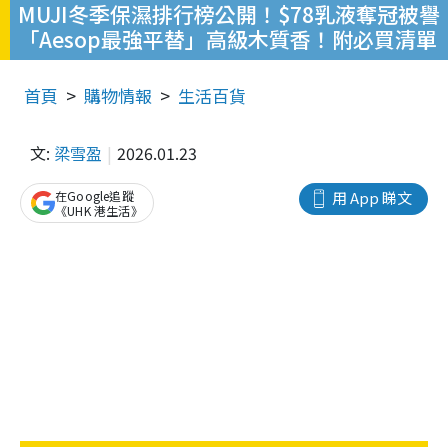
MUJI冬季保濕排行榜公開！$78乳液奪冠被譽
「Aesop最強平替」高級木質香！附必買清單
首頁
購物情報
生活百貨
文:
梁雪盈
2026.01.23
在Google追蹤
用 App 睇文
《UHK 港生活》