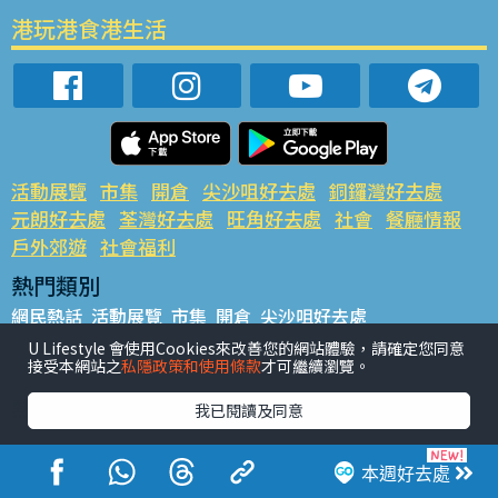
港玩港食港生活
活動展覽
市集
開倉
尖沙咀好去處
銅鑼灣好去處
元朗好去處
荃灣好去處
旺角好去處
社會
餐廳情報
戶外郊遊
社會福利
熱門類別
網民熱話
活動展覽
市集
開倉
尖沙咀好去處
銅鑼灣好去處
元朗好去處
荃灣好去處
旺角好去處
社會
U Lifestyle 會使用Cookies來改善您的網站體驗，請確定您同意
接受本網站之
私隱政策和使用條款
才可繼續瀏覽。
餐廳情報
戶外郊遊
熱門標籤
我已閱讀及同意
#UGO搵好去處
#人氣活動推介
#美食社群熱話
#親子玩樂好去處
#ULifestyle應用程式
#限時搶
本週好去處
#UJetso禮物放送
#ULifestyle商戶中心
#著數
#網絡熱話