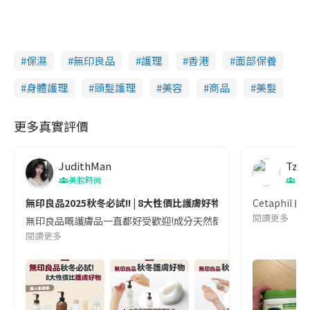
保濕
無印良品
護理
香港
面部保養
身體護理
頭髮護理
美容
商品
美髮
更多真實評價
JudithMan
Tze 
美妝時尚
美
無印良品2025秋冬必試!! | 8大性價比護膚好物
Cetaphi
閱讀更多
無印良品嘅護膚品一直都好受歡迎!成分天然簡單,不同膚質都啱用｡最近秋
閱讀更多