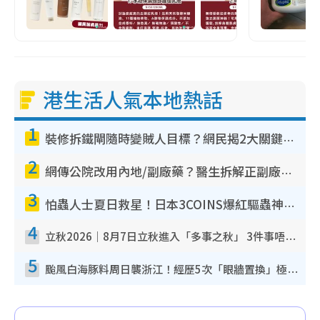
港生活人氣本地熱話
1
裝修拆鐵閘隨時變賊人目標？網民揭2大關鍵用途：裝新式等於白裝？附新舊鐵閘分別
2
網傳公院改用內地/副廠藥？醫生拆解正副廠分別 揭4類人換藥隨時出事
3
怕蟲人士夏日救星！日本3COINS爆紅驅蟲神器$45起 1招「全程免觸碰」輕鬆搞定小強
4
立秋2026｜8月7日立秋進入「多事之秋」 3件事唔做得！專家教6招開運 清枱頭／銀包納氣接好運
5
颱風白海豚料周日襲浙江！經歷5次「眼牆置換」極罕見 成登陸內地最長途颱風