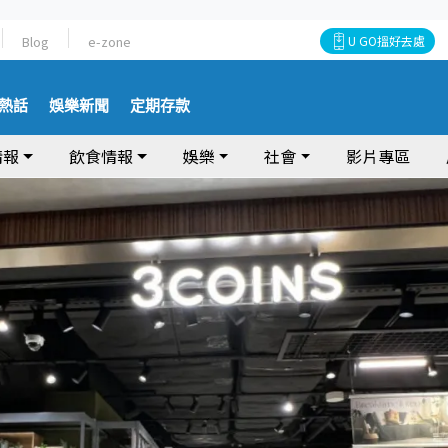
Blog
e-zone
U GO搵好去處
熱話
娛樂新聞
定期存款
情報
飲食情報
娛樂
社會
影片專區