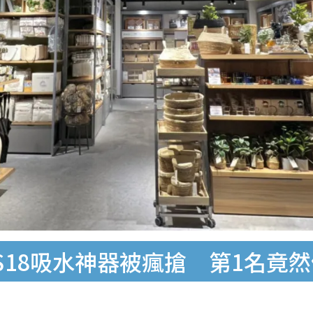
！$18吸水神器被瘋搶 第1名