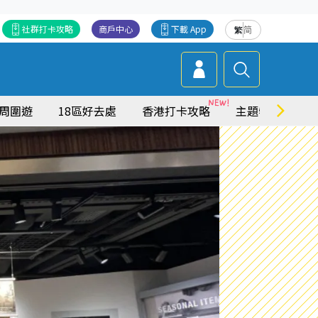
社群打卡攻略
商戶中心
下載 App
繁
简
周圍遊
18區好去處
香港打卡攻略
主題特集