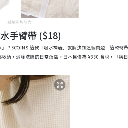
點擊圖片放大
水手臂帶 ($18)
」？3COINS 這款「吸水神器」就解決到這個問題。這款臂
收納，消除洗臉的日常煩惱。日本售價為 ¥330 含稅，「與