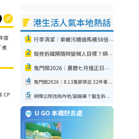
港生活人氣本地熱話
1
「年度
行李清潔｜車轆污糟過馬桶58倍！專家警告忌用酒精抹 教1招免污手除菌
「煮
2
裝修拆鐵閘隨時變賊人目標？網民揭2大關鍵用途：裝新式等於白裝？附新舊鐵閘分別
3
鬼門開2026｜農曆七月撞正日全食特別邪？專家警告切忌做一事！揭4大禁忌+2招保平安
4
鬼門開2026｜8.13鬼節禁忌 22件事唔做得！燒肉、刺身要少食？半夜勿吹口哨/打呢個電話
5
 CP
網傳公院改用內地/副廠藥？醫生拆解正副廠分別 揭4類人換藥隨時出事
U GO 本週好去處