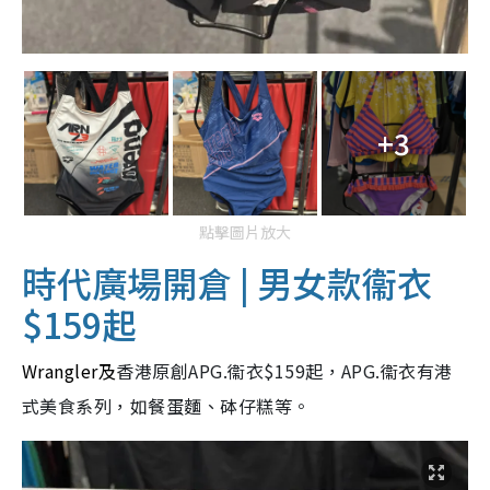
+3
點擊圖片放大
時代廣場開倉 | 男女款
衞衣
$159起
Wrangler及
香港原創APG.衞衣$159起，APG.衞衣有港
式美食系列，如餐蛋麵、砵仔糕等。