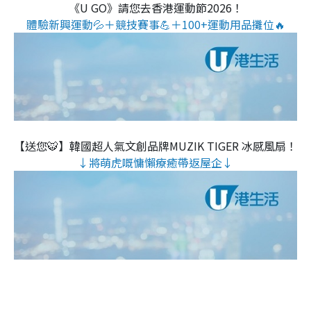
《U GO》請您去香港運動節2026！
體驗新興運動💦＋競技賽事💪＋100+運動用品攤位🔥
【送您🐯】韓國超人氣文創品牌MUZIK TIGER 冰感風扇！
↓將萌虎嘅慵懶療癒帶返屋企↓