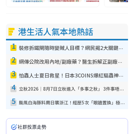
港生活人氣本地熱話
1
裝修拆鐵閘隨時變賊人目標？網民揭2大關鍵用途：裝新式等於白裝？附新舊鐵閘分別
2
網傳公院改用內地/副廠藥？醫生拆解正副廠分別 揭4類人換藥隨時出事
3
怕蟲人士夏日救星！日本3COINS爆紅驅蟲神器$45起 1招「全程免觸碰」輕鬆搞定小強
4
立秋2026｜8月7日立秋進入「多事之秋」 3件事唔做得！專家教6招開運 清枱頭／銀包納氣接好運
5
颱風白海豚料周日襲浙江！經歷5次「眼牆置換」極罕見 成登陸內地最長途颱風