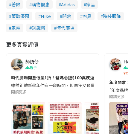
著數
購物優惠
Adidas
家品
著數優惠
Nike
開倉
廚具
時裝服飾
家電
銅鑼灣
時代廣場
更多真實評價
師奶仔
Heih
親子
著
年度
時代廣場開倉低至1折！爸媽必搶$100真皮返學鞋／童裝襪$5起👟日
年度開倉！執平
雖然距離新學年仲有一段時間，但同仔女預備返學物資真係好鬼傷荷包，好
｢年度品牌開倉
閱讀更多
閱讀更多