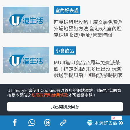
室內好去處
匹克球租場攻略！康文署免費戶
外場地預訂方法 全港6大室內匹
克球場收費/地址/營業時間
小食飲品
MUJI無印良品25周年免費派茶
飲！指定3個周末多區出沒 玩遊
戲送手提風扇！即睇派發時間表
熱話
U Lifestyle 會使用Cookies來改善您的網站體驗，請確定您同意
接受本網站之
私隱政策和使用條款
才可繼續瀏覽。
公屋申請｜60歲岳母苦等4年獲
我已閱讀及同意
派天水圍130呎公屋 嫌太細難轉
身堅持拒絕 網民︰套房嚟講好
抵
本週好去處