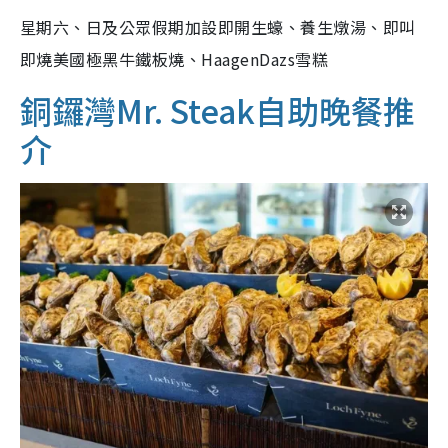
星期六、日及公眾假期加設即開生蠔、養生燉湯、即叫
即燒美國極黑牛鐵板燒、HaagenDazs雪糕
銅鑼灣Mr. Steak
自助晚餐推
介