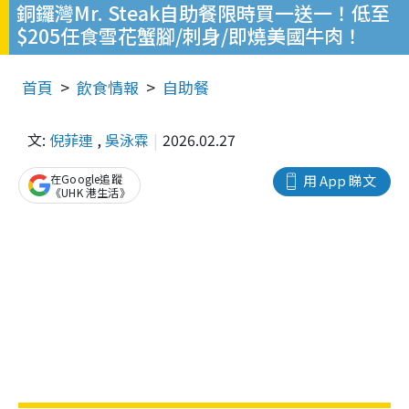
銅鑼灣Mr. Steak自助餐限時買一送一！低至
$205任食雪花蟹腳/刺身/即燒美國牛肉！
首頁
飲食情報
自助餐
文:
倪菲連
,
吳泳霖
2026.02.27
在Google追蹤
用 App 睇文
《UHK 港生活》