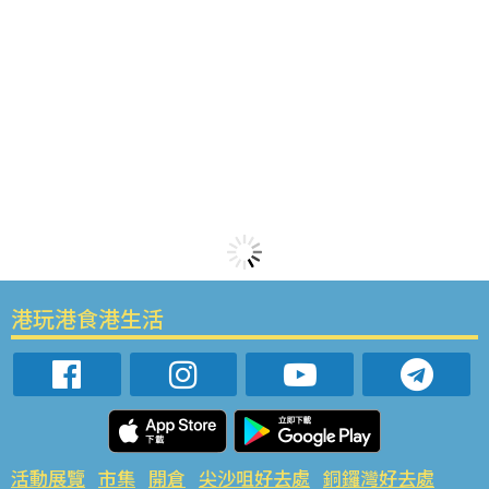
港玩港食港生活
活動展覽
市集
開倉
尖沙咀好去處
銅鑼灣好去處