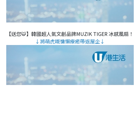
【送您🐯】韓國超人氣文創品牌MUZIK TIGER 冰感風扇！
↓將萌虎嘅慵懶療癒帶返屋企↓