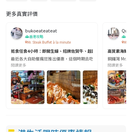
更多真實評價
bukoeateateat
Quee
香港攻略
香
Mr. Steak Buffet à la minute
Mr. S
抵食任食4小時：即開生蠔、招牌佐賀牛、超誠意心太軟畫碟！
高質素海鮮自
最近各大自助餐瘋狂推出優惠，這個時期去吃真的非常划算！相比起日式放題
銅鑼灣 Mr.
閱讀更多
閱讀更多