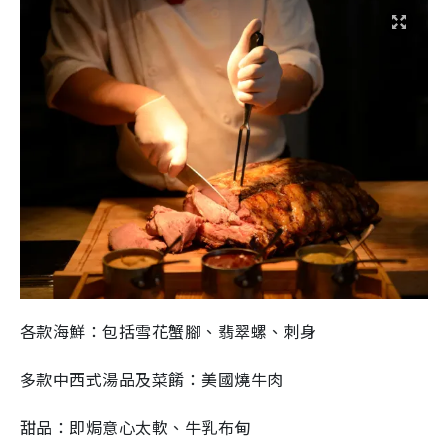
各款海鮮：包括雪花蟹腳、翡翠螺、刺身
多款中西式湯品及菜餚：美國燒牛肉
甜品：即焗意心太軟、牛乳布甸