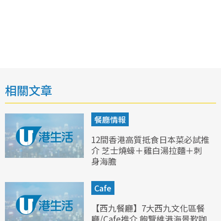
相關文章
餐廳情報
12間香港高質抵食日本菜必試推
介 芝士燒蠔＋雞白湯拉麵＋刺
身海膽
Cafe
【西九餐廳】7大西九文化區餐
廳/Cafe推介 飽覽維港海景歎咖