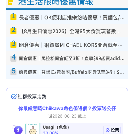
港生活限時優惠情報
1
長者優惠｜OK便利店推樂悠咭優惠！買麵包/牛奶/保健品拍卡即減
2
【8月生日優惠2026】全港85大食買玩著數攻略 自助餐/火鍋放題同行免費＋誠品/DONKI送現金券
3
開倉優惠｜銅鑼灣MICHAEL KORS開倉低至17折！直擊$500起買手袋/銀包/鞋款 必買經典Jet Set系列
4
開倉優惠｜馬拉松開倉低至3折！直擊$99起買adidas／New Balance／Puma鞋款 STANLEY保溫杯劈價至$119起
5
廚具優惠｜普樂氏/意美廚/Buffalo廚具低至3折！$89起買煎鍋／炒鑊／個人鍋 同場小家電激減至$99起