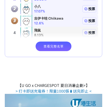
【U GO x CHARGESPOT 夏日消暑企劃⚡】
> 打卡即送充電券！限量1000張🔋送完即止 <