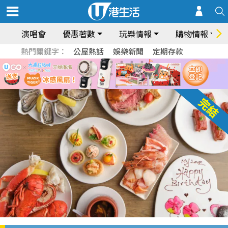
演唱會
優惠著數
玩樂情報
購物情報
熱門關鍵字：
公屋熱話
娛樂新聞
定期存款