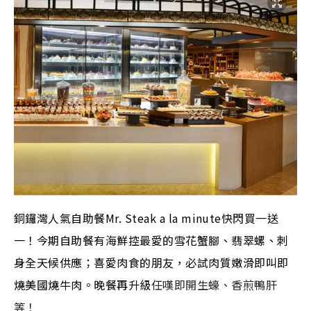
銅鑼灣人氣自助餐Mr. Steak a la minute快閃買一送
一！今期自助餐有海鮮控最愛的雪花蟹腳、翡翠螺、刺
身全天候供應；喜愛肉食的朋友，必試肉質嫩滑即叫即
燒美國燒牛肉。晚餐再升級
任嘆即開生蠔、香煎鴨肝
等！