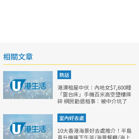
相關文章
熱話
港漂租屋中伏︱內地女$7,600睡
「窗台床」手機百米高空墮樓摔
碎 網民勸退租事︰被中介坑了
室內好去處
10大香港海景好去處推介！半島
直升機連下午茶/海景餐廳/海上