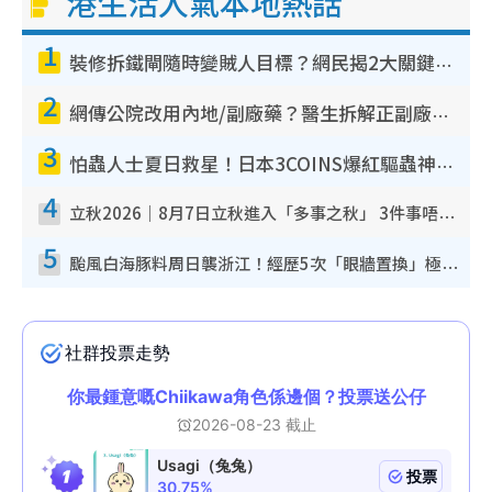
港生活人氣本地熱話
1
裝修拆鐵閘隨時變賊人目標？網民揭2大關鍵用途：裝新式等於白裝？附新舊鐵閘分別
2
網傳公院改用內地/副廠藥？醫生拆解正副廠分別 揭4類人換藥隨時出事
3
怕蟲人士夏日救星！日本3COINS爆紅驅蟲神器$45起 1招「全程免觸碰」輕鬆搞定小強
4
立秋2026｜8月7日立秋進入「多事之秋」 3件事唔做得！專家教6招開運 清枱頭／銀包納氣接好運
5
颱風白海豚料周日襲浙江！經歷5次「眼牆置換」極罕見 成登陸內地最長途颱風