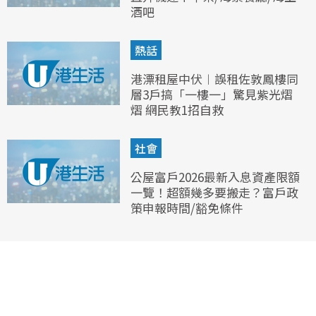
酒吧
熱話
港漂租屋中伏︱誤租佐敦鳳樓同
層3戶搞「一樓一」驚見紫光熠
熠 網民教1招自救
社會
公屋富戶2026最新入息資產限額
一覽！超額幾多要搬走？富戶政
策申報時間/豁免條件