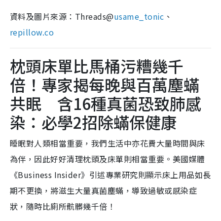
資料及圖片來源：Threads@
usame_tonic
、
repillow.co
枕頭床單比馬桶污糟幾千
倍！專家揭每晚與百萬塵蟎
共眠 含16種真菌恐致肺感
染：必學2招除蟎保健康
睡眠對人類相當重要，我們生活中亦花費大量時間與床
為伴，因此好好清理枕頭及床單則相當重要。美國媒體
《Business Insider》引述專業研究則顯示床上用品如長
期不更換，將滋生大量真菌塵蟎，導致過敏或感染症
狀，隨時比廁所骯髒幾千倍！