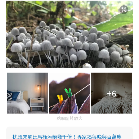
+6
點擊圖片放大
枕頭床單比馬桶污糟幾千倍！專家揭每晚與百萬塵