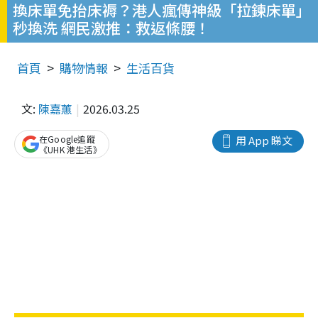
換床單免抬床褥？港人瘋傳神級「拉鍊床單」
秒換洗 網民激推：救返條腰！
首頁
購物情報
生活百貨
文:
陳嘉蕙
2026.03.25
在Google追蹤
用 App 睇文
《UHK 港生活》