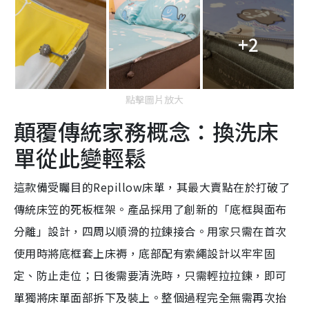
+2
點擊圖片放大
顛覆傳統家務概念：換洗床
單從此變輕鬆
這款備受矚目的Repillow床單，其最大賣點在於打破了
傳統床笠的死板框架。產品採用了創新的「底框與面布
分離」設計，四周以順滑的拉鍊接合。用家只需在首次
使用時將底框套上床褥，底部配有索繩設計以牢牢固
定、防止走位；日後需要清洗時，只需輕拉拉鍊，即可
單獨將床單面部拆下及裝上。整個過程完全無需再次抬