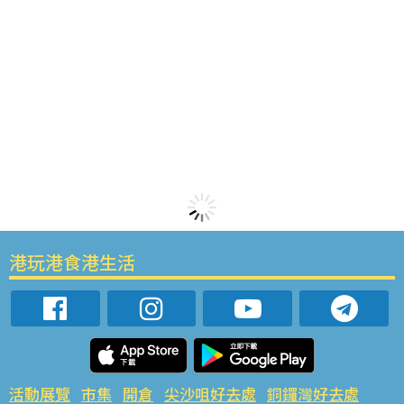
港玩港食港生活
活動展覽
市集
開倉
尖沙咀好去處
銅鑼灣好去處