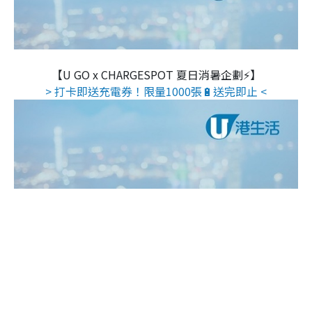
【U GO x CHARGESPOT 夏日消暑企劃⚡】
> 打卡即送充電券！限量1000張🔋送完即止 <