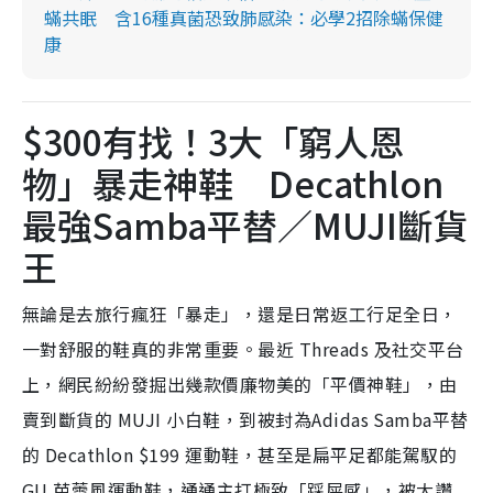
蟎共眠 含16種真菌恐致肺感染：必學2招除蟎保健
康
$300有找！3大「窮人恩
物」暴走神鞋 Decathlon
最強Samba平替／MUJI斷貨
王
無論是去旅行瘋狂「暴走」，還是日常返工行足全日，
一對舒服的鞋真的非常重要。最近 Threads 及社交平台
上，網民紛紛發掘出幾款價廉物美的「平價神鞋」，由
賣到斷貨的 MUJI 小白鞋，到被封為Adidas Samba平替
的 Decathlon $199 運動鞋，甚至是扁平足都能駕馭的
GU 芭蕾風運動鞋，通通主打極致「踩屎感」，被大讚