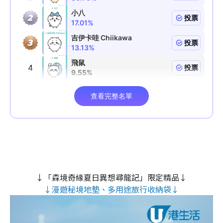
↓「森境奇緣夏日異想尋龍記」限定精品↓
↓漫遊秘境地墊、多用途旅行收納袋↓