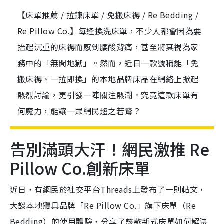
【床單推薦 / 拉鍊床單 / 免搬床褥 / Re Bedding /
Re Pillow Co.】每逢換洗床單，不少人都會因為要
抬起沉重的床褥而感到腰酸背痛，甚至將其視為家
務中的「無間地獄」。然而，近日一款號稱能「免
搬床褥、一拉即換」的本地品牌床品在網絡上掀起
熱烈討論，更引發一陣關注熱潮。究竟這款床單有
何魔力，能讓一眾網民趨之若鶩？
告別滿頭大汗！網民激推 Re
Pillow Co.創新床單
近日，有網民於社交平台Threads上發布了一則帖文，
大談本地寢具品牌「Re Pillow Co.」旗下床單（Re
Bedding）的使用體驗，分享了該款新式床單如何解決