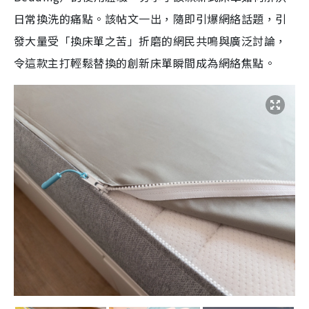
日常換洗的痛點。該帖文一出，隨即引爆網絡話題，引
發大量受「換床單之苦」折磨的網民共鳴與廣泛討論，
令這款主打輕鬆替換的創新床單瞬間成為網絡焦點。