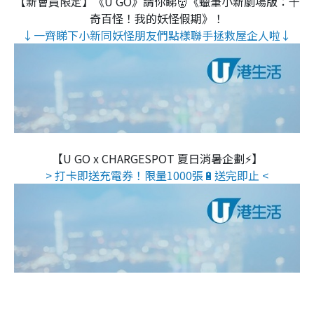
【新會員限定】《U GO》請你睇👹《蠟筆小新劇場版：千
奇百怪！我的妖怪假期》！
↓一齊睇下小新同妖怪朋友們點樣聯手拯救屋企人啦↓
【U GO x CHARGESPOT 夏日消暑企劃⚡】
> 打卡即送充電券！限量1000張🔋送完即止 <