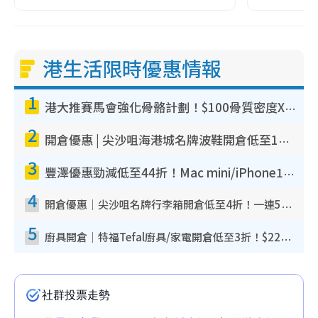
港生活限時優惠情報
1
港大推賽馬會強化骨骼計劃！$100骨質密度X光檢查 完成免費運動訓練送超市禮券！附參加資格
2
開倉優惠 | 尖沙咀海港城名牌波鞋開倉低至1折！On鞋$899起／Joy&Peace鞋履$98起
3
豐澤優惠勁減低至44折！Mac mini/iPhone17Pro大減價！廚房家電$220起
4
開倉優惠｜尖沙咀名牌行李箱開倉低至4折！一連5日 American Tourister/ace./Hallmark $200起！
5
廚具開倉｜特福Tefal廚具/家電開倉低至3折！$220起買平底鍋/炒鑊/湯煲！電飯煲/吸塵機/燙斗$418起