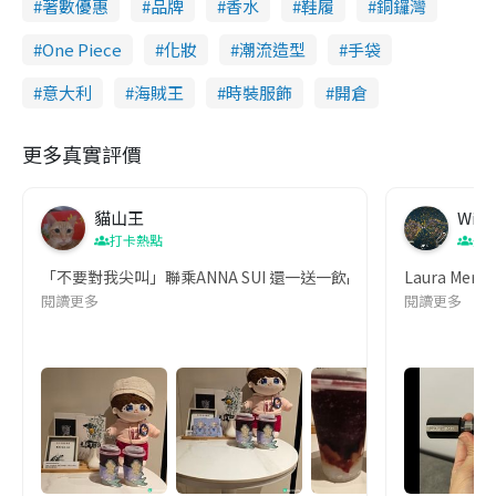
著數優惠
品牌
香水
鞋履
銅鑼灣
One Piece
化妝
潮流造型
手袋
意大利
海賊王
時裝服飾
開倉
更多真實評價
貓山王
Wing
打卡熱點
美
「不要對我尖叫」聯乘ANNA SUI 還一送一飲品優惠兼送香水版，
Laura 
閱讀更多
閱讀更多