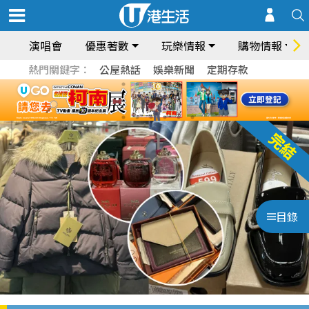
演唱會
優惠著數
玩樂情報
購物情報
熱門關鍵字：
公屋熱話
娛樂新聞
定期存款
目錄