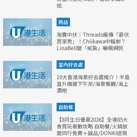
抵
熱話
淘寶中伏｜Threads瘋傳「最伏
買家秀」！Chiikawa中輻射？
LinaBell變「紙紮」嚇親網民
室內好去處
10大香港海景好去處推介！半島
直升機連下午茶/海景餐廳/海上
酒吧
自助餐
【8月生日優惠2026】全港85大
食買玩著數攻略 自助餐/火鍋放
題同行免費＋誠品/DONKI送現