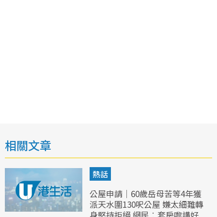
相關文章
熱話
公屋申請｜60歲岳母苦等4年獲
派天水圍130呎公屋 嫌太細難轉
身堅持拒絕 網民︰套房嚟講好