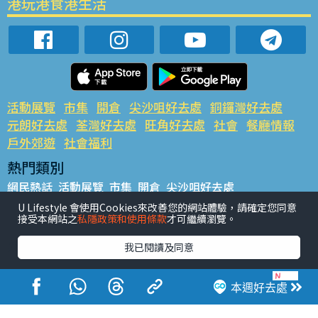
港玩港食港生活
活動展覽
市集
開倉
尖沙咀好去處
銅鑼灣好去處
元朗好去處
荃灣好去處
旺角好去處
社會
餐廳情報
戶外郊遊
社會福利
熱門類別
網民熱話
活動展覽
市集
開倉
尖沙咀好去處
銅鑼灣好去處
元朗好去處
荃灣好去處
旺角好去處
社會
U Lifestyle 會使用Cookies來改善您的網站體驗，請確定您同意
接受本網站之
私隱政策和使用條款
才可繼續瀏覽。
餐廳情報
戶外郊遊
熱門標籤
我已閱讀及同意
#UGO搵好去處
#人氣活動推介
#美食社群熱話
#親子玩樂好去處
#ULifestyle應用程式
#限時搶
本週好去處
#UJetso禮物放送
#ULifestyle商戶中心
#著數
#網絡熱話