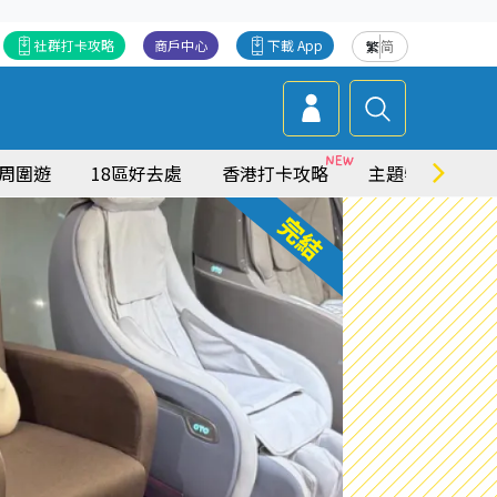
社群打卡攻略
商戶中心
下載 App
繁
简
周圍遊
18區好去處
香港打卡攻略
主題特集