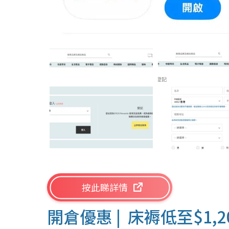
按此睇詳情
開倉優惠 | 床褥低至$1,2