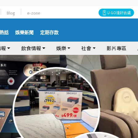
Blog
e-zone
U GO搵好去處
熱話
娛樂新聞
定期存款
情報
飲食情報
娛樂
社會
影片專區