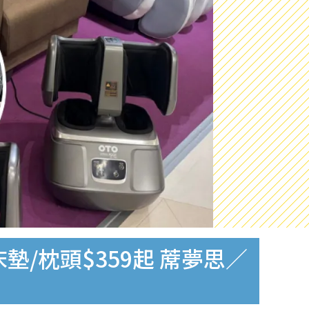
墊/枕頭$359起 蓆夢思／