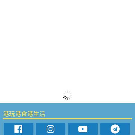
港玩港食港生活