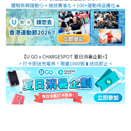
體驗新興運動💦＋競技賽事💪＋100+運動用品攤位🔥
【U GO x CHARGESPOT 夏日消暑企劃⚡】
> 打卡即送充電券！限量1000張🔋送完即止 <