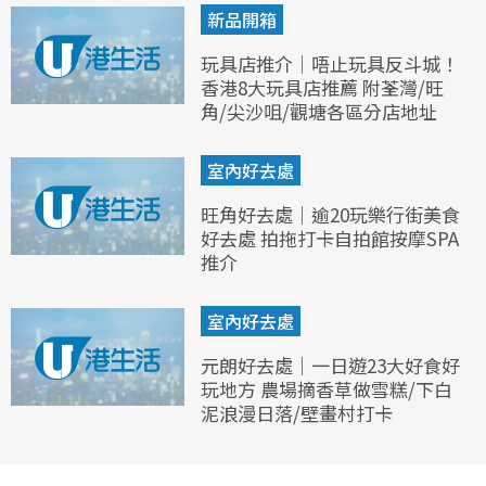
新品開箱
玩具店推介｜唔止玩具反斗城！
香港8大玩具店推薦 附荃灣/旺
角/尖沙咀/觀塘各區分店地址
室內好去處
旺角好去處｜逾20玩樂行街美食
好去處 拍拖打卡自拍館按摩SPA
推介
室內好去處
元朗好去處｜一日遊23大好食好
玩地方 農場摘香草做雪糕/下白
泥浪漫日落/壁畫村打卡