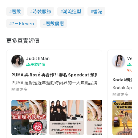
著數
時裝服飾
潮流造型
香港
7－Eleven
著數優惠
更多真實評價
JudithMan
Venu
美妝時尚
潮
Koda
PUMA 與 Rosé 再合作?! 聯名 Speedcat 預覽圖瘋傳中！全
Kodak韓
PUMA 絕對是近年運動時尚界的一大焦點品牌！憑藉復刻品牌經典鞋款和創新的芭蕾
Kodak 
閱讀更多
閱讀更多