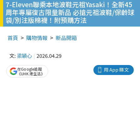
7-Eleven聯乘本地波鞋元祖Yasaki！全新45
周年專屬復古限量新品 必搶元祖波鞋/保齡球
袋/別注版棉襪！附預購方法
首頁
購物情報
新品開箱
文:
梁穎心
2026.04.29
在Google追蹤
用 App 睇文
《UHK 港生活》