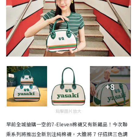
+8
點擊圖片放大
早前全城搶購一空的7-Eleven
棉襪又有新藏品！今次聯
乘
系列將推出全新別注純棉襪，大膽將 7 仔招牌三色調