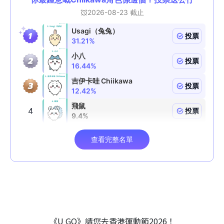
《U GO》請您去香港運動節2026！