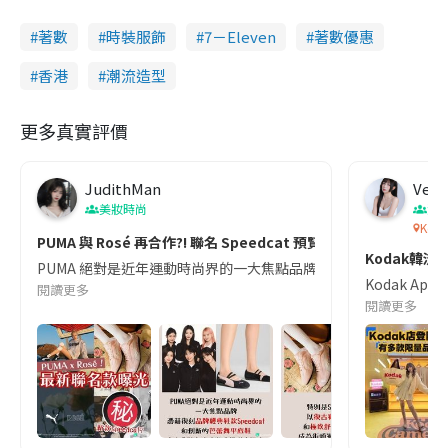
著數
時裝服飾
7－Eleven
著數優惠
香港
潮流造型
更多真實評價
JudithMan
Venu
美妝時尚
潮
Koda
PUMA 與 Rosé 再合作?! 聯名 Speedcat 預覽圖瘋傳中！全
Kodak韓
PUMA 絕對是近年運動時尚界的一大焦點品牌！憑藉復刻品牌經典鞋款和創新的芭蕾
Kodak 
閱讀更多
閱讀更多