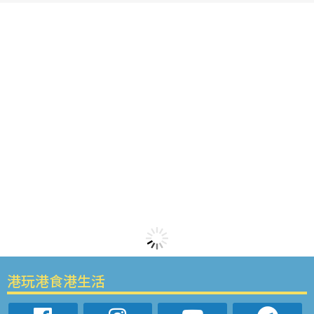
港玩港食港生活