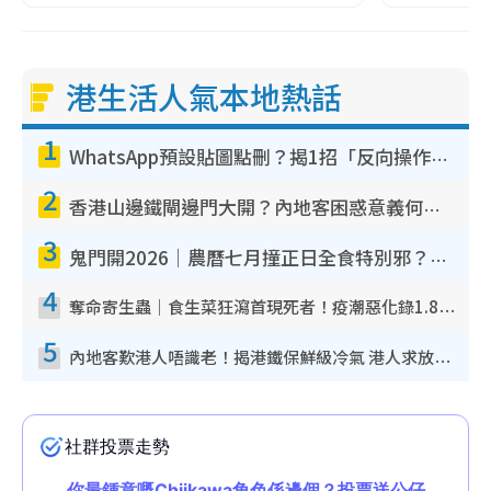
港生活人氣本地熱話
1
WhatsApp預設貼圖點刪？揭1招「反向操作」還原簡潔介面 附3步實測教學
2
香港山邊鐵閘邊門大開？內地客困惑意義何在！網民神回覆：呢種叫法理性防禦
3
鬼門開2026｜農曆七月撞正日全食特別邪？專家警告切忌做一事！揭4大禁忌+2招保平安
4
奪命寄生蟲｜食生菜狂瀉首現死者！疫潮惡化錄1.8萬宗病例 揭洗菜3大謬誤
5
內地客歎港人唔識老！揭港鐵保鮮級冷氣 港人求放過：咪投訴