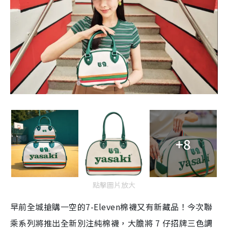
+8
點擊圖片放大
早前全城搶購一空的7-Eleven
棉襪又有新藏品！今次聯
乘
系列將推出全新別注純棉襪，大膽將 7 仔招牌三色調