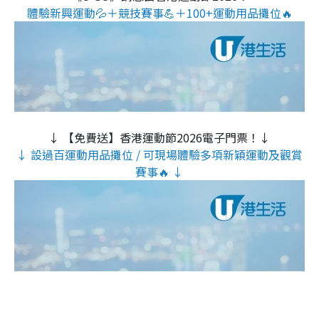
體驗新興運動💦＋競技賽事💪＋100+運動用品攤位🔥
↓ 【免費送】香港運動節2026電子門票！↓
↓ 設過百運動用品攤位 / 可現場體驗多項新穎運動及觀賞
賽事🔥 ↓