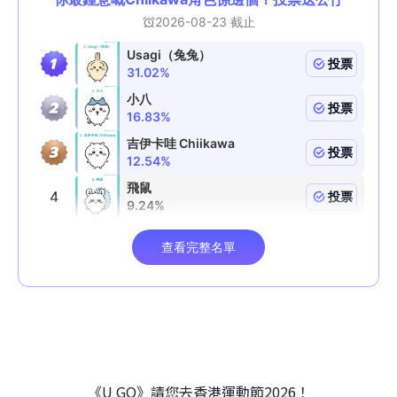
《U GO》請您去香港運動節2026！