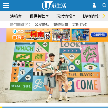
演唱會
優惠著數
玩樂情報
購物情報
熱門關鍵字：
公屋熱話
娛樂新聞
定期存款