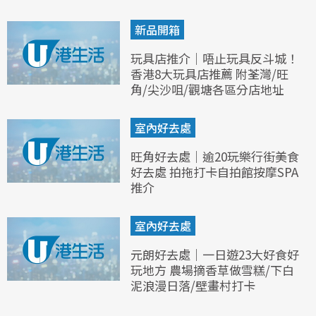
新品開箱
玩具店推介｜唔止玩具反斗城！
香港8大玩具店推薦 附荃灣/旺
角/尖沙咀/觀塘各區分店地址
室內好去處
旺角好去處｜逾20玩樂行街美食
好去處 拍拖打卡自拍館按摩SPA
推介
室內好去處
元朗好去處｜一日遊23大好食好
玩地方 農場摘香草做雪糕/下白
泥浪漫日落/壁畫村打卡