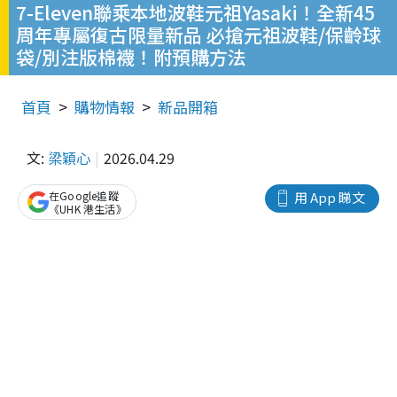
7-Eleven聯乘本地波鞋元祖Yasaki！全新45
周年專屬復古限量新品 必搶元祖波鞋/保齡球
袋/別注版棉襪！附預購方法
首頁
購物情報
新品開箱
文:
梁穎心
2026.04.29
在Google追蹤
用 App 睇文
《UHK 港生活》