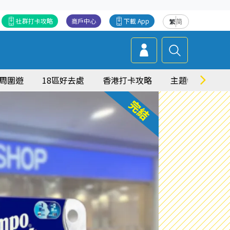
社群打卡攻略
商戶中心
下載 App
繁
简
周圍遊
18區好去處
香港打卡攻略
主題特集