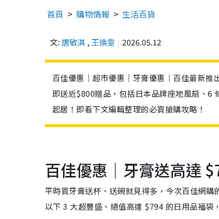
首頁
購物情報
生活百貨
文:
唐敏淇
,
王煥雯
2026.05.12
百佳優惠｜超市優惠｜牙膏優惠｜百佳最新推
即送近$800贈品，包括日本品牌座地風扇、6 
起居！即看下文編輯整理的必買搶購攻略！
百佳優惠｜牙膏送高達 $7
平時買牙膏送杯、送碗就見得多，今次百佳網購
以下 3 大超豐盛、總值高達 $794 的日用品