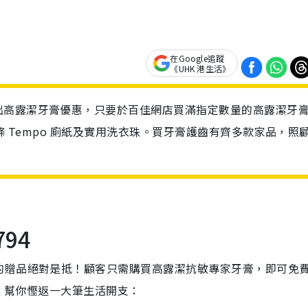
在Google追蹤
《UHK 港生活》
出高露潔牙膏優惠，只要於百佳網店買滿指定數量的高露潔牙
條 Tempo 廁紙及實用洗衣珠。買牙膏護齒有齊多款家品，照
94
的贈品絕對是抵！顧客只需購買高露潔抗敏專家牙膏，即可免
福袋，幫你慳返一大筆生活開支：