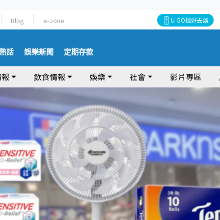
Blog
e-zone
U GO搵好去處
熱話
娛樂新聞
定期存款
情報
飲食情報
娛樂
社會
影片專區