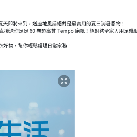
風扇 1 部： 夏天即將來到，送座地風扇絕對是最實用的夏日消暑恩物！
條： 直接送你足足 60 卷超高質 Tempo 廁紙！絕對夠全家人用足幾
高的洗衣好物，幫你輕鬆處理日常家務。