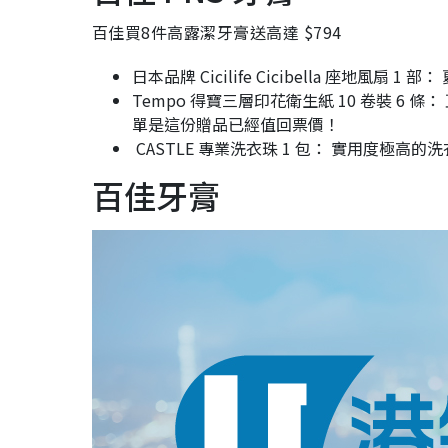
百佳買8件高露潔牙膏送高達 $794
日本品牌 Cicilife Cicibella 座地
Tempo 得寶三層印花衛生紙 10 卷裝 6 
單是這份贈品已經值回票價！
CASTLE 專業洗衣珠 1 包： 實用度極
百佳牙膏