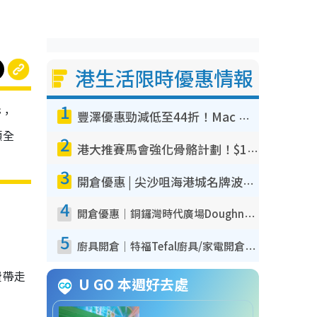
港生活限時優惠情報
1
膏，
豐澤優惠勁減低至44折！Mac mini/iPhone17Pro大減價！廚房家電$220起
顧全
2
港大推賽馬會強化骨骼計劃！$100骨質密度X光檢查 完成免費運動訓練送超市禮券！附參加資格
3
開倉優惠 | 尖沙咀海港城名牌波鞋開倉低至1折！On鞋$899起／Joy&Peace鞋履$98起
4
開倉優惠｜銅鑼灣時代廣場Doughnut/Campo Marzio開倉低至1折！背囊、書包、手袋劈價$200起
5
廚具開倉｜特福Tefal廚具/家電開倉低至3折！$220起買平底鍋/炒鑊/湯煲！電飯煲/吸塵機/燙斗$418起
費帶走
U GO 本週好去處