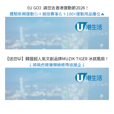
《U GO》請您去香港運動節2026！
體驗新興運動💦＋競技賽事💪＋100+運動用品攤位🔥
【送您🐯】韓國超人氣文創品牌MUZIK TIGER 冰感風扇！
↓將萌虎嘅慵懶療癒帶返屋企↓