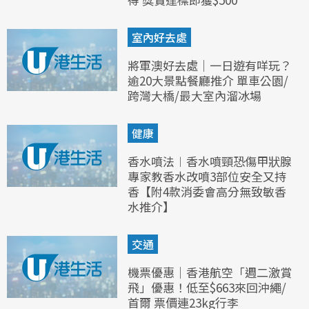
室內好去處
將軍澳好去處｜一日遊有咩玩？
逾20大景點餐廳推介 單車公園/
跨灣大橋/最大室內溜冰場
健康
香水噴法︱香水噴頸恐傷甲狀腺
專家教香水改噴3部位安全又持
香【附4款消委會高分無致敏香
水推介】
交通
機票優惠｜香港航空「週二激賞
飛」優惠！低至$663來回沖繩/
首爾 票價連23kg行李