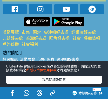
活動展覽
市集
開倉
尖沙咀好去處
銅鑼灣好去處
元朗好去處
荃灣好去處
旺角好去處
社會
餐廳情報
戶外郊遊
社會福利
熱門類別
網民熱話
活動展覽
市集
開倉
尖沙咀好去處
銅鑼灣好去處
元朗好去處
荃灣好去處
旺角好去處
社會
U Lifestyle 會使用Cookies來改善您的網站體驗，請確定您同意
接受本網站之
私隱政策和使用條款
才可繼續瀏覽。
餐廳情報
戶外郊遊
熱門標籤
我已閱讀及同意
#UGO搵好去處
#人氣活動推介
#美食社群熱話
#親子玩樂好去處
#ULifestyle應用程式
#限時搶
本週好去處
#UJetso禮物放送
#ULifestyle商戶中心
#著數
#網絡熱話
香港經濟日報版權所有©2026