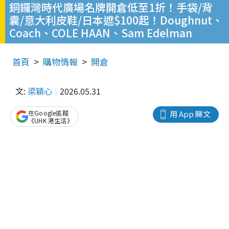
銅鑼灣時代廣場名牌開倉低至1折！手袋/背
囊/意大利皮鞋/日本遮$100起！Doughnut、
Coach、COLE HAAN、Sam Edelman
首頁
購物情報
開倉
文:
梁穎心
2026.05.31
在Google追蹤
用 App 睇文
《UHK 港生活》