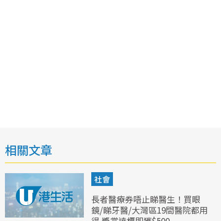
相關文章
社會
長者醫療券唔止睇醫生！買眼
鏡/睇牙醫/大灣區19間醫院都用
得 獎賞達標即獲$500