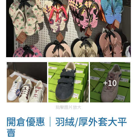
+10
點擊圖片放大
開倉優惠｜羽絨/厚外套大平
賣