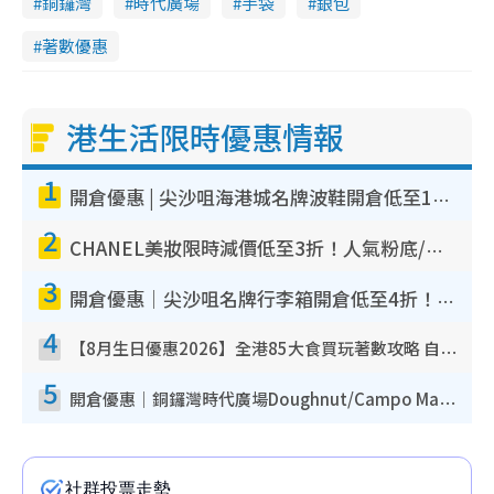
銅鑼灣
時代廣場
手袋
銀包
著數優惠
港生活限時優惠情報
1
開倉優惠 | 尖沙咀海港城名牌波鞋開倉低至1折！On鞋$899起／Joy&Peace鞋履$98起
2
CHANEL美妝限時減價低至3折！人氣粉底/唇膏/精華液低至$275！COCO香水都有平
3
開倉優惠｜尖沙咀名牌行李箱開倉低至4折！一連5日 American Tourister/ace./Hallmark $200起！
4
【8月生日優惠2026】全港85大食買玩著數攻略 自助餐/火鍋放題同行免費＋誠品/DONKI送現金券
5
開倉優惠｜銅鑼灣時代廣場Doughnut/Campo Marzio開倉低至1折！背囊、書包、手袋劈價$200起