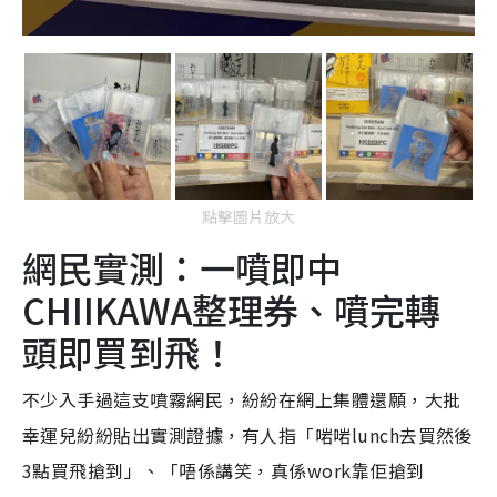
點擊圖片放大
網民實測：一噴即中
CHIIKAWA整理券、噴完轉
頭即買到飛！
不少入手過這支噴霧網民，紛紛在網上集體還願，大批
幸運兒紛紛貼出實測證據，有人指「啱啱lunch去買然後
3點買飛搶到」、「唔係講笑，真係work靠佢搶到