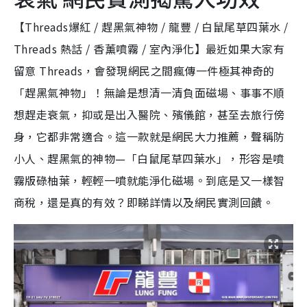
【Threads爆紅 / 趕黑氣神物 / 龍豐 / 白鼠尾草四葉水 /
Threads 熱話 / 香薰噴霧 / 室內淨化】最近如果大家有
留意 Threads，會發現網民之間瘋傳一件極其神奇的
「趕黑氣神物」！無論是想清一清負面磁場、事事不順
想趕走衰氣，抑或是出入醫院、殯儀館，甚至去旅行傍
身，它都非常適合。這一款就是網民大力推薦，聲稱防
小人、趕黑氣的神物—「白鼠尾草四葉水」，形容是噴
霧版碌柚葉，輕輕一噴就能淨化磁場。到底是又一樣智
商稅，還是真的有效？即睇詳情以及網民實測回饋。