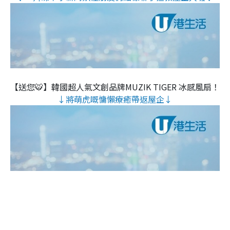
【送您🐯】韓國超人氣文創品牌MUZIK TIGER 冰感風扇！
↓將萌虎嘅慵懶療癒帶返屋企↓