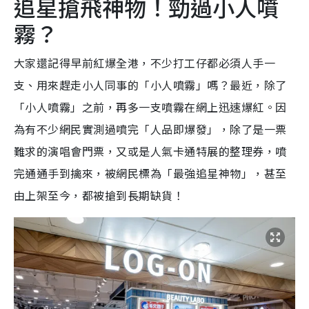
追星搶飛神物！勁過小人噴
霧？
大家還記得早前紅爆全港，不少打工仔都必須人手一
支、用來趕走小人同事的「小人噴霧」嗎？最近，除了
「小人噴霧」之前，再多一支噴霧在網上迅速爆紅。因
為有不少網民實測過噴完「人品即爆發」，除了是一票
難求的演唱會門票，又或是人氣卡通特展的整理券，噴
完通通手到擒來，被網民標為「最強追星神物」，甚至
由上架至今，都被搶到長期缺貨！