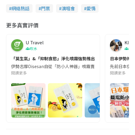
網絡熱話
門票
演唱會
愛情
更多真實評價
U Travel
KIKI
吹水
日
「莫生氣」&「抑制食慾」淨化噴霧強勢推出！伊勢神宮靈氣加持
日本伊勢神宮
伊勢志摩Oisesan自從「防小人神器」噴霧賣到斷貨後🔥，全新推出
先前日本伊勢
閱讀更多
閱讀更多