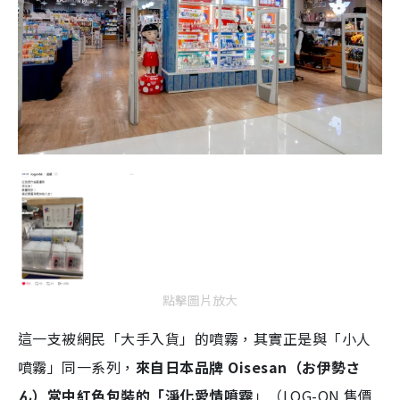
點擊圖片放大
這一支被網民「大手入貨」的噴霧，其實正是與「小人
噴霧」同一系列，
來自日本品牌 Oisesan（お伊勢さ
ん）當中紅色包裝的「淨化愛情噴霧
」（LOG-ON 售價