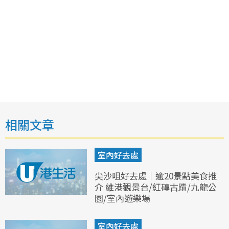
相關文章
室內好去處
尖沙咀好去處｜逾20景點美食推
介 維港觀景台/紅磚古蹟/九龍公
園/室內遊樂場
室內好去處