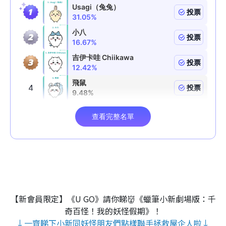
【新會員限定】《U GO》請你睇👹《蠟筆小新劇場版：千
奇百怪！我的妖怪假期》！
↓一齊睇下小新同妖怪朋友們點樣聯手拯救屋企人啦↓