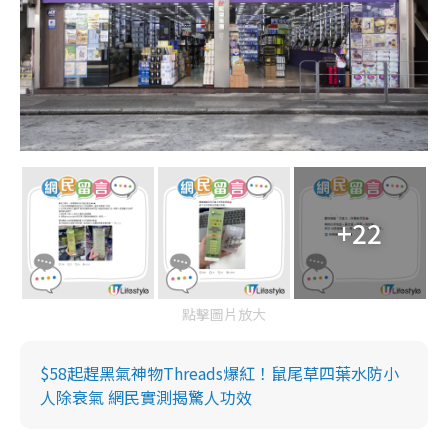
+22
點擊圖片放大
$58起趕黑氣神物Threads爆紅！鼠尾草四葉水防小
人除衰氣 網民實測揭驚人功效