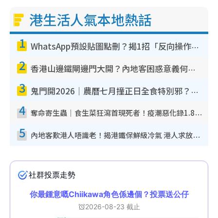
港生活人氣本地熱話
1
WhatsApp預設貼圖點刪？揭1招「反向操作」還原簡潔介面 附3步實測教學
2
香港山邊鐵閘邊門大開？內地客困惑意義何在！網民神回覆：呢種叫法理性防禦
3
鬼門開2026｜農曆七月撞正日全食特別邪？專家警告切忌做一事！揭4大禁忌+2招保平安
4
奪命寄生蟲｜食生菜狂瀉首現死者！疫潮惡化錄1.8萬宗病例 揭洗菜3大謬誤
5
內地客歎港人唔識老！揭港鐵保鮮級冷氣 港人求放過：咪投訴