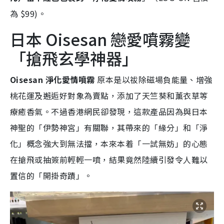
為 $99)。
日本 Oisesan 戀愛噴霧變
「搶飛玄學神器」
Oisesan 淨化愛情噴霧
原本是以祓除磁場負能量、增強
桃花運及邂逅好對象為賣點，添加了天竺葵和薰衣草等
療癒香氣。不過香港網民卻發現，這款產品因為與日本
神聖的「伊勢神宮」有關聯，其帶來的「緣分」和「淨
化」概念強大到無法擋，本來本着「一試無妨」的心態
在搶飛或抽簽前輕輕一噴，結果竟然陸續引發令人難以
置信的「開掛奇蹟」。