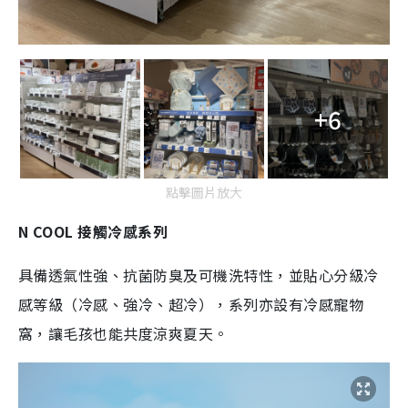
+6
點擊圖片放大
N COOL 接觸冷感系列
具備透氣性強、抗菌防臭及可機洗特性，並貼心分級冷
感等級（冷感、強冷、超冷），系列亦設有冷感寵物
窩，讓毛孩也能共度涼爽夏天。