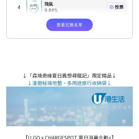
↓「森境奇緣夏日異想尋龍記」限定精品↓
↓漫遊秘境地墊、多用途旅行收納袋↓
【U GO x CHARGESPOT 夏日消暑企劃⚡】