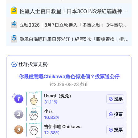
3
怕蟲人士夏日救星！日本3COINS爆紅驅蟲神器$45起 1招「全程免觸碰」輕鬆搞定小強
4
立秋2026｜8月7日立秋進入「多事之秋」 3件事唔做得！專家教6招開運 清枱頭／銀包納氣接好運
5
颱風白海豚料周日襲浙江！經歷5次「眼牆置換」極罕見 成登陸內地最長途颱風