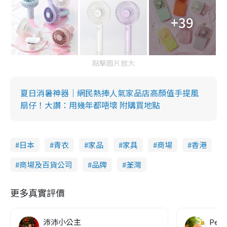
+39
點擊圖片放大
夏日消暑神器｜網民熱捧人氣家品店高顏值手提風
扇仔！大讚：用幾年都唔壞 附購買地點
日本
青衣
家品
家具
商場
香港
商場及百貨公司
品牌
荃灣
更多真實評價
沛沛小公主
Pete