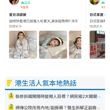
生活
生
香港
合和
夏日涼感被
日式家居，簡
話咁快香港已經進入咗夏天,真係超熱啊!! 沛沛真係好怕熱,夜晚長開冷氣驚
日式家具和餐
閱讀更多
閱讀更多
港生活人氣本地熱話
1
裝修拆鐵閘隨時變賊人目標？網民揭2大關鍵用途：裝新式等於白裝？附新舊鐵閘分別
2
網傳公院改用內地/副廠藥？醫生拆解正副廠分別 揭4類人換藥隨時出事