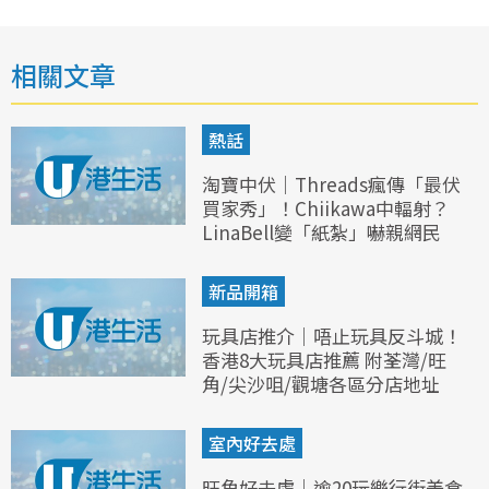
相關文章
熱話
淘寶中伏｜Threads瘋傳「最伏
買家秀」！Chiikawa中輻射？
LinaBell變「紙紮」嚇親網民
新品開箱
玩具店推介｜唔止玩具反斗城！
香港8大玩具店推薦 附荃灣/旺
角/尖沙咀/觀塘各區分店地址
室內好去處
旺角好去處｜逾20玩樂行街美食