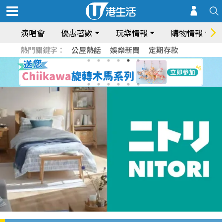
演唱會
優惠著數
玩樂情報
購物情報
熱門關鍵字：
公屋熱話
娛樂新聞
定期存款