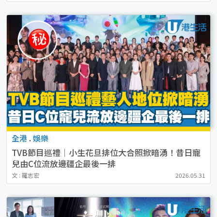
全港
.
娛樂
TVB節目巡禮｜小生花旦排位大合照掀暗湧！昔日寵
兒由C位流放邊疆企最後一排
文 : 羅志宏
2026.05.31