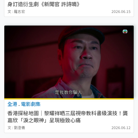
身訂造衍生劇《新聞官 許詩晴》
文 : 羅志宏
2026.06.15
全港
.
電影劇集
香港探秘地圖｜黎耀祥晒三屆視帝教科書級演技！龔
嘉欣「淚之眼神」呈現極致心痛
文 : 劉澄儀
2026.06.12