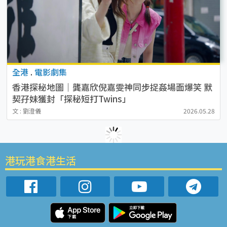
全港
.
電影劇集
香港探秘地圖｜龔嘉欣倪嘉雯神同步捉姦場面爆笑 默
契孖妹獲封「探秘短打Twins」
文 : 劉澄儀
2026.05.28
港玩港食港生活