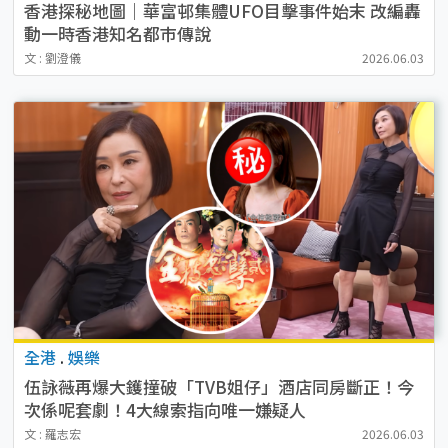
香港探秘地圖｜華富邨集體UFO目擊事件始末 改編轟
動一時香港知名都巿傳說
文 : 劉澄儀
2026.06.03
全港
.
娛樂
伍詠薇再爆大鑊撞破「TVB姐仔」酒店同房斷正！今
次係呢套劇！4大線索指向唯一嫌疑人
文 : 羅志宏
2026.06.03