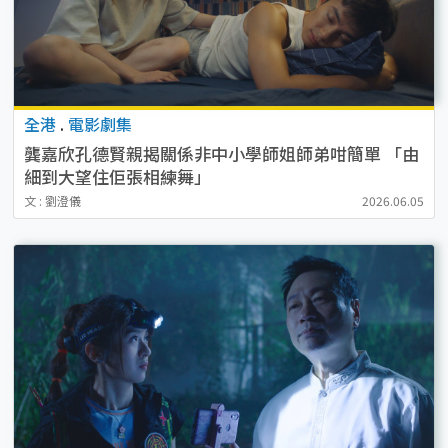
全港
.
電影劇集
龔嘉欣孔德賢親揭關係非中小學師姐師弟咁簡單 「由
細到大望住佢張相練舞」
文 : 劉澄儀
2026.06.05