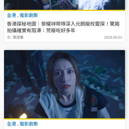
全港
.
電影劇集
香港探秘地圖｜黎耀祥帶隊深入元朗廢校靈探！驚揭
拍攝確實有阻滯：荒廢咗好多年
文 : 劉澄儀
2026.06.03
全港
.
電影劇集