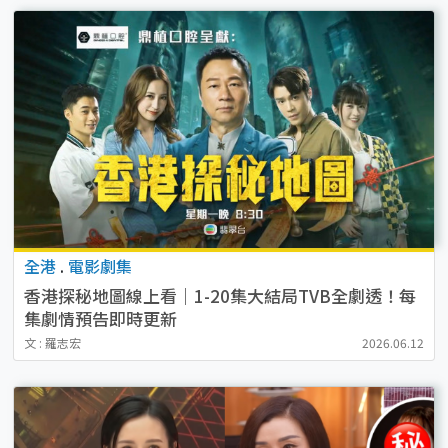
全港
.
電影劇集
香港探秘地圖線上看｜1-20集大結局TVB全劇透！每
集劇情預告即時更新
文 : 羅志宏
2026.06.12