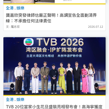
全港
.
娛樂
龔嘉欣突發律師信嚴正聲明！高調宣告全面劃清界
線：不承擔任何法律責任
文 : 羅志宏
2026.07.12
全港
.
娛樂
TVB 20位當家小生花旦盛裝亮相發布會！高海寧獲度