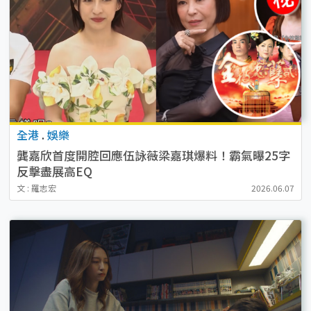
全港
.
娛樂
龔嘉欣首度開腔回應伍詠薇梁嘉琪爆料！霸氣曝25字
反擊盡展高EQ
文 : 羅志宏
2026.06.07