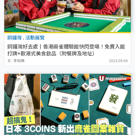
銅鑼灣
.
活動展覽
銅鑼灣好去處丨香港麻雀體驗館快閃登場！免費入館
打牌+歎港式美食飲品（附餐牌及地址）
文 : 李知樂
2023.09.04