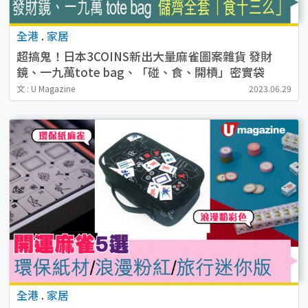
全港
.
家居
超搞鬼！日本3COINS新出大量麻雀圖案雜貨 發財
鏡、一九萬tote bag、「碰、食、開槓」密實袋
文 : U Magazine
2023.06.29
全港
.
家居