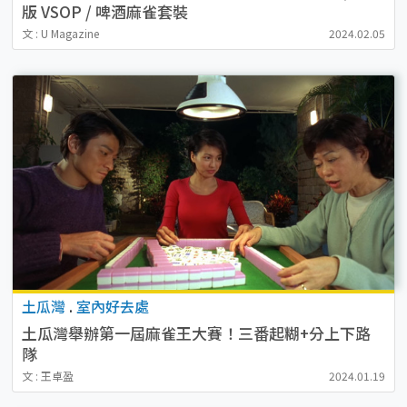
版 VSOP / 啤酒麻雀套裝
文 : U Magazine
2024.02.05
土瓜灣
.
室內好去處
土瓜灣舉辦第一屆麻雀王大賽！三番起糊+分上下路
隊
文 : 王卓盈
2024.01.19