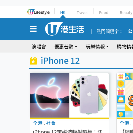
HK
Travel
Food
Beauty
熱門關鍵字：
公
演唱會
優惠著數
玩樂情報
購物情
iPhone 12
全港
.
社會
全港
.
iPhone 12電磁波輻射超標！法
【網購