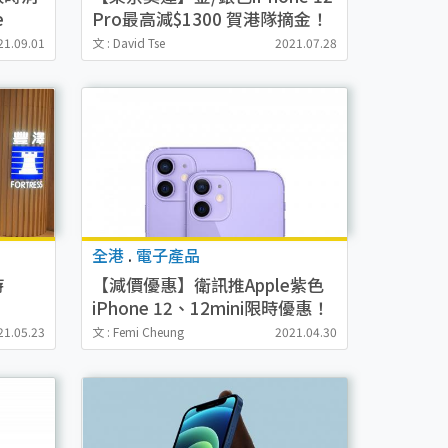
e
Pro最高減$1300 賀港隊摘金！
最平$7399可以入手
21.09.01
文 : David Tse
2021.07.28
全港
.
電子產品
時
【減價優惠】衛訊推Apple紫色
iPhone 12、12mini限時優惠！
000
出新機激減最多$600
21.05.23
文 : Femi Cheung
2021.04.30