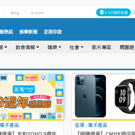
Blog
e-zone
U GO搵好去處
屋熱話
娛樂新聞
定期存款
報
飲食情報
娛樂
社會
影片專區
周圍遊
電子產品
全港
.
電子產品
優惠】友和YOHO 9週年
【網購優惠】CMHK網店