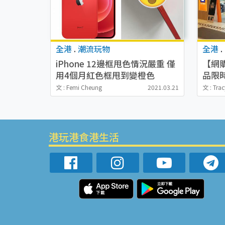
全港
.
潮流玩物
全港
.
iPhone 12邊框甩色情況嚴重 僅
【網購
用4個月紅色框甩到變橙色
品限時
mini
文 : Femi Cheung
2021.03.21
文 : Tra
港玩港食港生活