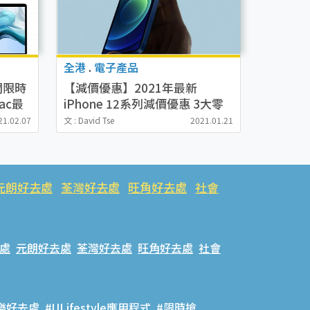
全港
.
電子產品
閃限時
【減價優惠】2021年最新
ac最
iPhone 12系列減價優惠 3大零
售商折扣一覽 中原/蘇寧/Club
21.02.07
文 : David Tse
2021.01.21
Shopping
元朗好去處
荃灣好去處
旺角好去處
社會
處
元朗好去處
荃灣好去處
旺角好去處
社會
樂好去處
#ULifestyle應用程式
#限時搶