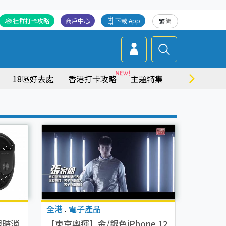
社群打卡攻略
商戶中心
下載 App
繁
简
18區好去處
香港打卡攻略
主題特集
商場情報
全港
.
電子產品
限時消
【東京奧運】金/銀色iPhone 12