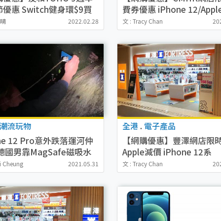
優惠 Switch健身環$9買
費券優惠 iPhone 12/Appl
Phone13/PS5/家品電器激
Watch激減$1200
海晴
2022.02.28
文 : Tracy Chan
20
潮流玩物
全港
.
電子產品
one 12 Pro意外跌落運河仲
【網購優惠】豐澤網店限
德國男靠MagSafe磁吸水
Apple減價 iPhone 12系
 仲釣到Switch遊戲機
列/MacBook/iPad激減$2
i Cheung
2021.05.31
文 : Tracy Chan
20