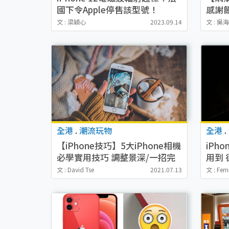
國下令Apple停售該型號！
感謝節
到！i
文 : 梁穎心
2023.09.14
文 : 吳
減
全港
.
潮流玩物
全港
.
【iPhone技巧】5大iPhone相機
iPh
必學實用技巧 調整景深/一招完
用到 
美隱藏私人照片
中釣回
文 : David Tse
2021.07.13
文 : Fem