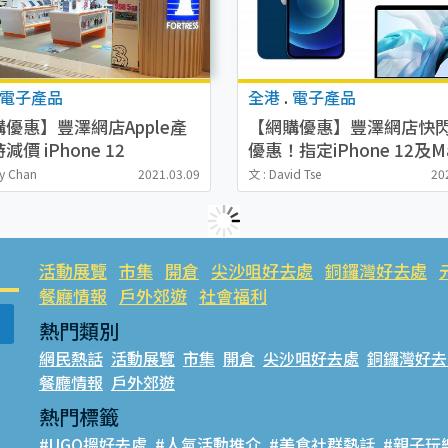
電子產品
全港
.
電子產品
優惠】豐澤網店Apple產
【網購優惠】豐澤網店快
減價 iPhone 12
優惠！指定iPhone 12及M
/MacBook Pro激減$919
高激減$1500
cy Chan
2021.03.09
文 : David Tse
20
活動展覽
市集
開倉
尖沙咀好去處
銅鑼灣好去處
餐廳情報
戶外郊遊
社會福利
熱門類別
網民熱話
活動展覽
市集
開倉
尖沙咀好去處
銅鑼灣好去
餐廳情報
戶外郊遊
熱門標籤
#UGO搵好去處
#人氣活動推介
#美食社群熱話
#親子玩