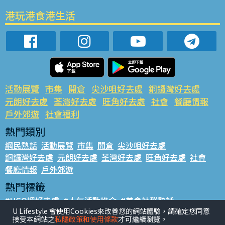
港玩港食港生活
活動展覽
市集
開倉
尖沙咀好去處
銅鑼灣好去處
元朗好去處
荃灣好去處
旺角好去處
社會
餐廳情報
戶外郊遊
社會福利
熱門類別
網民熱話
活動展覽
市集
開倉
尖沙咀好去處
銅鑼灣好去處
元朗好去處
荃灣好去處
旺角好去處
社會
餐廳情報
戶外郊遊
熱門標籤
#UGO搵好去處
#人氣活動推介
#美食社群熱話
U Lifestyle 會使用Cookies來改善您的網站體驗，請確定您同意
#親子玩樂好去處
#ULifestyle應用程式
#限時搶
接受本網站之
私隱政策和使用條款
才可繼續瀏覽。
#UJetso禮物放送
#ULifestyle商戶中心
#著數
#網絡熱話