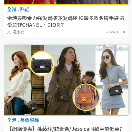
全港
.
熱話
佘詩曼吸金力強愛買樓亦愛買袋 IG曬多款名牌手袋 最
愛並非CHANEL、DIOR？
文 : 羅志宏
2024.01.18
全港
.
美妝服飾
【網購優惠】孫藝珍/韓素希/Jessica同款手袋低至7