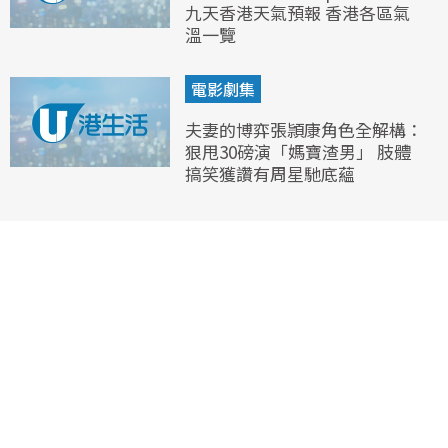
九天香港天氣預報 香港各區氣
溫一覽
電影劇集
夫妻的博弈張頴康角色全解構：
狠甩30磅演「媽寶渣男」 肢體
搞笑獲讚有周星馳底蘊