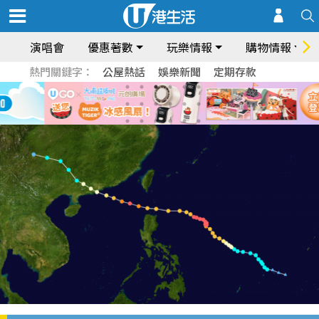
演唱會
優惠著數
玩樂情報
購物情報
熱門關鍵字：
公屋熱話
娛樂新聞
定期存款