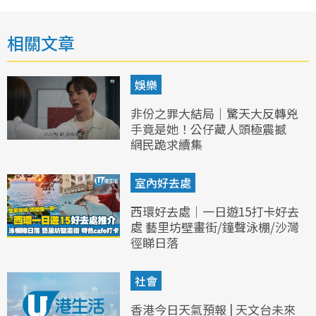
相關文章
娛樂
非份之罪大結局｜驚天大反轉兇
手竟是她！公仔藏人頭極震撼
網民跪求續集
室內好去處
西環好去處｜一日遊15打卡好去
處 藝里坊壁畫街/鐘聲泳棚/沙灣
徑睇日落
社會
香港今日天氣預報 | 天文台未來