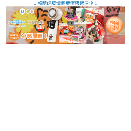
↓將萌虎嘅慵懶療癒帶返屋企↓