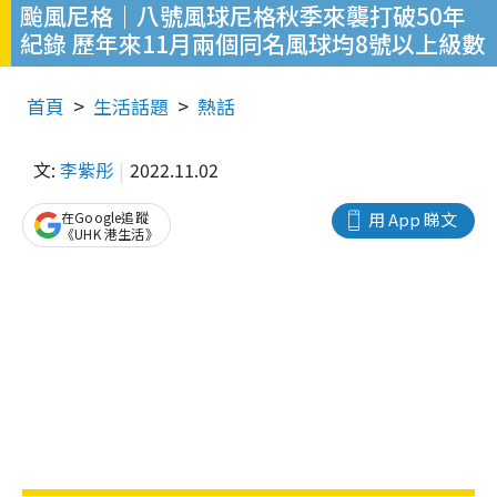
颱風尼格｜八號風球尼格秋季來襲打破50年
紀錄 歷年來11月兩個同名風球均8號以上級數
首頁
生活話題
熱話
文:
李紫彤
2022.11.02
在Google追蹤
用 App 睇文
《UHK 港生活》