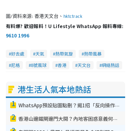
圖
/
資料來源
:
香港天文台、
hktctrack
有料爆? 歡迎報料！U Lifestyle WhatsApp 報料專線:
9610 1996
好去處
天氣
熱帶氣旋
熱帶風暴
尼格
8號風球
香港
天文台
網絡熱話
港生活人氣本地熱話
1
WhatsApp預設貼圖點刪？揭1招「反向操作」還原簡潔介面 附3步實測教學
2
香港山邊鐵閘邊門大開？內地客困惑意義何在！網民神回覆：呢種叫法理性防禦
3