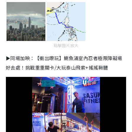
點擊圖片放大
►同場加映：【衝出嚟玩】鰂魚涌室內忍者極限障礙場
好去處！挑戰重重關卡/大玩泰山飛索+搖搖鞦韆