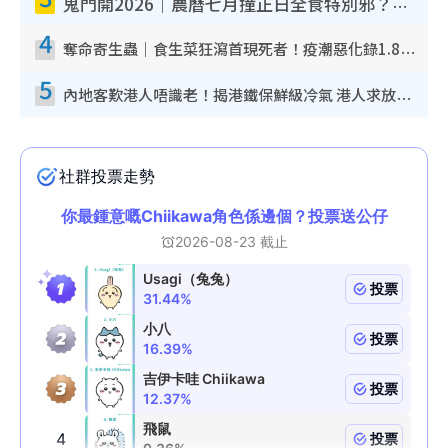
鬼門開2026｜農曆七月撞正日全食特別邪？專家警告切忌做一事！揭4大禁忌+2招保平安
4
奪命寄生蟲｜食生菜狂瀉首現死者！疫潮惡化錄1.8萬宗病例 揭洗菜3大謬誤
5
內地客歎港人唔識老！揭港鐵保鮮級冷氣 港人求放過：咪投訴