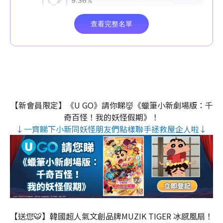
【新會員限定】《U GO》請你睇👹《蠟筆小新劇場版：千
奇百怪！我的妖怪假期》！
↓一齊睇下小新同妖怪朋友們點樣聯手拯救屋企人啦↓
【送您🐯】韓國超人氣文創品牌MUZIK TIGER 冰感風扇！