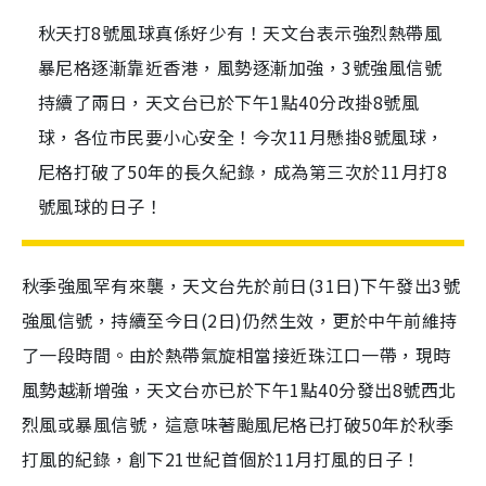
秋天打8號風球真係好少有！天文台表示強烈熱帶風
暴尼格逐漸靠近香港，風勢逐漸加強，3號強風信號
持續了兩日，天文台已於下午1點40分改掛8號風
球，各位市民要小心安全！今次11月懸掛8號風球，
尼格打破了50年的長久紀錄，成為第三次於11月打8
號風球的日子！
秋季強風罕有來襲，
天文台先於前日
(31
日
)
下午發出
3
號
強風信號，
持續至今日
(2
日
)
仍然生效，
更於中午前維持
了一段時間
。
由於熱帶氣旋相當接近珠江口一帶
，現時
風勢越漸增
強，
天文台亦已於
下午1點40分
發出8號西北
烈風或暴風信號，這意味著颱風尼格已打破
50
年於秋季
打風的紀錄
，創下21世紀首個於11月打風的日子！