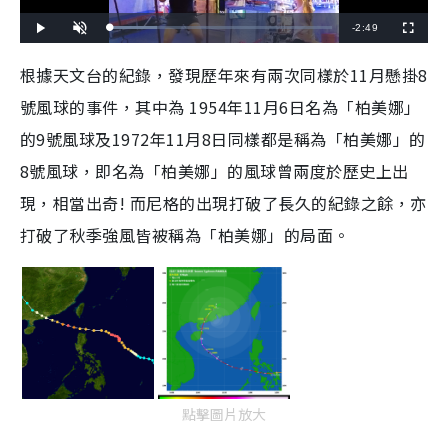
R
-
2:49
L
P
U
F
o
l
n
u
a
a
m
l
e
d
y
u
l
根據天文台的紀錄，
發現歷年來有兩次同樣於
11
月懸掛
8
e
t
s
d
e
c
m
:
r
號風球的事件，
其中為
1954
年
11
月
6
日名為
「柏美娜」
2
e
1
e
a
.
n
3
的
9
號風球及
1972
年
11
月
8
日同樣都是稱為「柏美娜」的
2
i
%
8
號風球，
即名為「柏美娜」的風球曾兩度於歷史上出
n
現，
相當出奇
!
而尼格的出現打破了長久的紀錄之餘，
亦
i
打破了秋季強風皆被稱為「柏美娜」的局面
。
n
g
T
i
m
e
點擊圖片放大