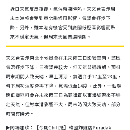
近日天氣反反覆覆，氣溫時凍時熱，天文台表示周
末本港將會受到東北季候風影響，氣溫會逐步下
降。另外，雖本港有機會受到廣闊低壓區影響而帶
來不穩定天氣，但周末天氣普遍晴朗。
天文台表示東北季候風會在未來兩三日影響華南，該區
氣溫逐步下降，日夜溫差較大，但天氣普遍晴朗。預料
周末期間大致
天晴
，早上
清涼，氣溫介乎17度至23度，
料下周初溫度會再下降，氣溫低至14度。
此外，一個廣
闊低壓區料會在未來兩三日為菲律賓以東海域帶來不穩
定天氣，但對本港影響不大，周末時間大致天晴，部分
時間有陽光。
►同場加映：【今期Chill抵】韓國炸雞店Puradak