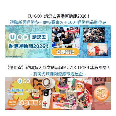
《U GO》請您去香港運動節2026！
體驗新興運動💦＋競技賽事💪＋100+運動用品攤位🔥
【送您🐯】韓國超人氣文創品牌MUZIK TIGER 冰感風扇！
↓將萌虎嘅慵懶療癒帶返屋企↓