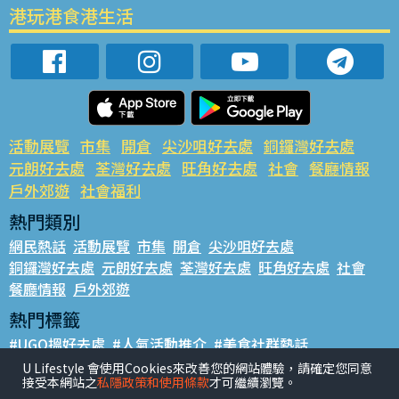
港玩港食港生活
活動展覽
市集
開倉
尖沙咀好去處
銅鑼灣好去處
元朗好去處
荃灣好去處
旺角好去處
社會
餐廳情報
戶外郊遊
社會福利
熱門類別
網民熱話
活動展覽
市集
開倉
尖沙咀好去處
銅鑼灣好去處
元朗好去處
荃灣好去處
旺角好去處
社會
餐廳情報
戶外郊遊
熱門標籤
#UGO搵好去處
#人氣活動推介
#美食社群熱話
#親子玩樂好去處
#ULifestyle應用程式
#限時搶
U Lifestyle 會使用Cookies來改善您的網站體驗，請確定您同意
接受本網站之
私隱政策和使用條款
才可繼續瀏覽。
#UJetso禮物放送
#ULifestyle商戶中心
#著數
#網絡熱話