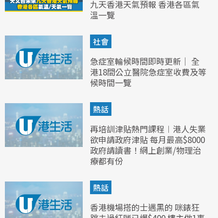
九天香港天氣預報 香港各區氣
溫一覽
社會
急症室輪候時間即時更新｜ 全
港18間公立醫院急症室收費及等
候時間一覽
熱話
再培訓津貼熱門課程︱港人失業
欲申請政府津貼 每月最高$8000
政府請讀書！網上創業/物理治
療都有份
熱話
香港機場搭的士遇黑的 咪錶狂
跳未過紅隧已爆$400 樓主做1事