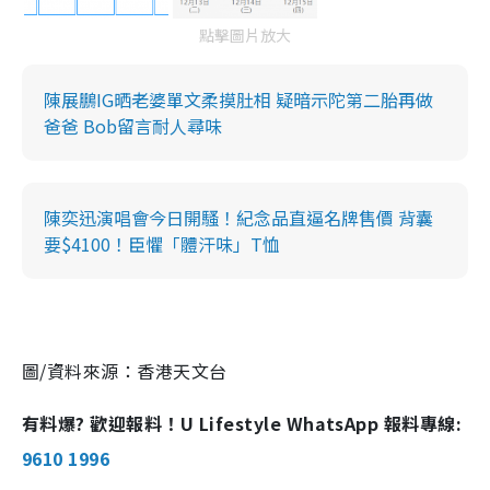
n
點擊圖片放大
i
n
陳展鵬IG晒老婆單文柔摸肚相 疑暗示陀第二胎再做
g
爸爸 Bob留言耐人尋味
T
i
m
陳奕迅演唱會今日開騷！紀念品直逼名牌售價 背囊
e
要$4100！臣懼「體汗味」T恤
圖/資料來源：香港天文台
有料爆? 歡迎報料！U Lifestyle WhatsApp 報料專線:
9610 1996