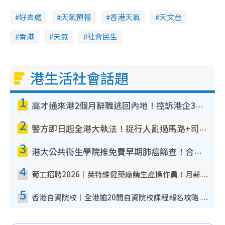
好去處
天氣預報
香港天氣
天文台
香港
天氣
社會民生
港生活社會話題
1
高才通來港2個月辭職逃回內地！控訴港企3宗罪 歎微管理極窒息
2
警方即日起全港大執法！捉行人亂過馬路+司機不專注駕駛！亂過馬路罰$2000
3
港大公共衞生學院推免費早期肺癌篩查！合資格人士將獲全額資助定期血液化驗／電腦斷層掃描／風險評估
4
筍工招聘2026｜萊特維健藥廠請生產操作員！月薪高達$1.7萬 冷氣廠房/五天工作/保證雙糧
5
香港自資院校︱全港逾20間自資院校課程報名攻略 留位費可退/申請日期/報名連結