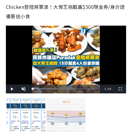
Chicken登陸將軍澳！大胃王挑戰贏$500現金券/身分證
優惠送小食
R
-
1:36
L
P
U
F
o
l
n
u
a
a
m
l
e
d
y
u
l
e
t
s
d
e
c
m
:
r
3
e
3
e
a
.
n
7
5
i
%