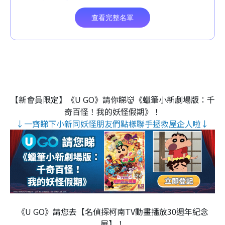
【新會員限定】《U GO》請你睇👹《蠟筆小新劇場版：千
奇百怪！我的妖怪假期》！
↓一齊睇下小新同妖怪朋友們點樣聯手拯救屋企人啦↓
《U GO》請您去【名偵探柯南TV動畫播放30週年紀念
展】！