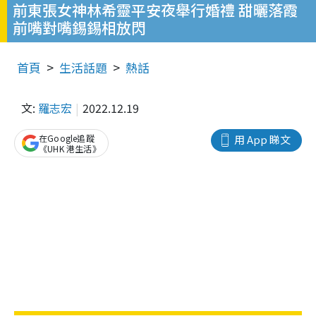
前東張女神林希靈平安夜舉行婚禮 甜曬落霞
前嘴對嘴錫錫相放閃
首頁
生活話題
熱話
文:
羅志宏
2022.12.19
在Google追蹤
用 App 睇文
《UHK 港生活》