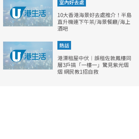
室內好去處
10大香港海景好去處推介！半島
直升機連下午茶/海景餐廳/海上
酒吧
熱話
港漂租屋中伏︱誤租佐敦鳳樓同
層3戶搞「一樓一」驚見紫光熠
熠 網民教1招自救