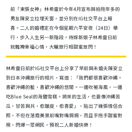
前「東張女神」林希靈於今年4月宣布與拍拖年多的
男友陳安立拉埋天窗，並分別在IG社交平台上報
喜。二人的婚禮定在今個星期六平安夜（24日）舉
行，步入人生另一新階段。待嫁新娘子林希靈日前
就難掩幸福心情，大曬旅行相甜蜜放閃！
林希靈日前於IG社交平台上分享了早前與未婚夫陳安立
到日本沖繩旅行的相片，寫道：「我們都很喜歡沖繩。
喜歡沖繩的藍，喜歡沖繩的悠閒。一邊吹著海風，一邊
吃Blue Seal的海鹽雪糕。將來的生活，也要像沖繩苦
瓜，甘苦與共，愈皺皮，愈喜愛」，貼出了幾張情侶合
照，不但在落霞美景前嘴對嘴錫錫，而且手拖手甜蜜對
視，閃爆一眾網民，預祝二人新婚快樂！