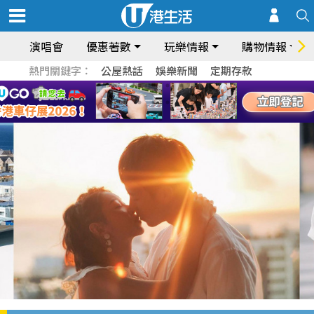
演唱會
優惠著數
玩樂情報
購物情報
熱門關鍵字：
公屋熱話
娛樂新聞
定期存款