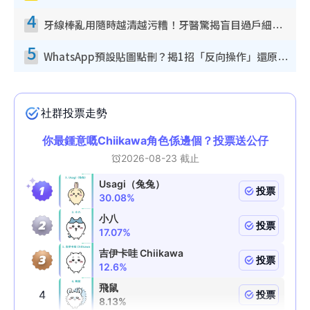
4
牙線棒亂用隨時越清越污糟！牙醫驚揭盲目過戶細菌恐致蛀牙：呢種先係日常真保養
5
WhatsApp預設貼圖點刪？揭1招「反向操作」還原簡潔介面 附3步實測教學