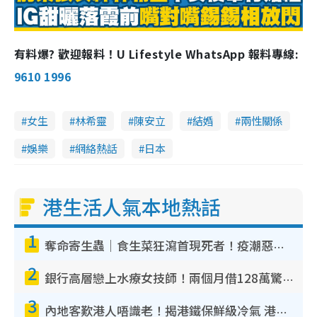
有料爆? 歡迎報料！U Lifestyle WhatsApp 報料專線:
9610 1996
女生
林希靈
陳安立
結婚
兩性關係
娛樂
網絡熱話
日本
港生活人氣本地熱話
1
奪命寄生蟲｜食生菜狂瀉首現死者！疫潮惡化錄1.8萬宗病例 揭洗菜3大謬誤
2
銀行高層戀上水療女技師！兩個月借128萬驚覺「沉船」沉落火海 揭背後疑似邪教操控賣淫
3
內地客歎港人唔識老！揭港鐵保鮮級冷氣 港人求放過：咪投訴