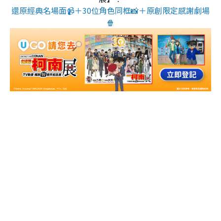
還原經典名場面📹＋30位角色同框📸＋原創限定感謝劇場
🍿