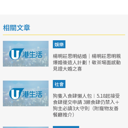
相關文章
娛樂
楊明莊思明結婚｜楊明莊思明親
爆婚後造人計劃！敬茶場面感動
見證大婚之喜
社會
狗隻入食肆懶人包︱5.18起接受
食肆提交申請 3類食肆仍禁入＋
狗主必讀3大守則（附寵物友善
餐廳推介）