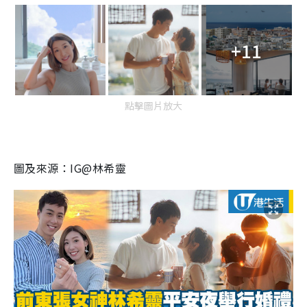
+11
點擊圖片放大
圖及來源：IG@林希靈