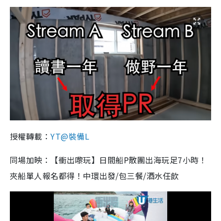
授權轉載：
YT@裝備L
同場加映：【衝出嚟玩】日間船P散團出海玩足7小時！
夾船單人報名都得！中環出發/包三餐/酒水任飲