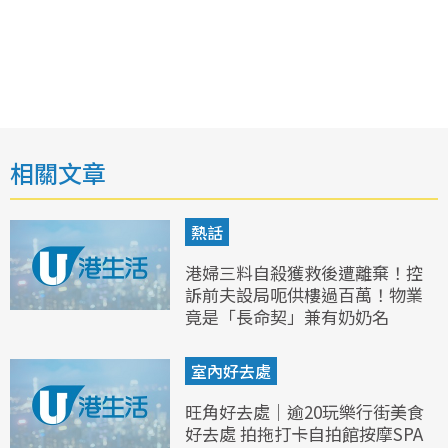
相關文章
熱話
港婦三料自殺獲救後遭離棄！控
訴前夫設局呃供樓過百萬！物業
竟是「長命契」兼有奶奶名
室內好去處
旺角好去處｜逾20玩樂行街美食
好去處 拍拖打卡自拍館按摩SPA