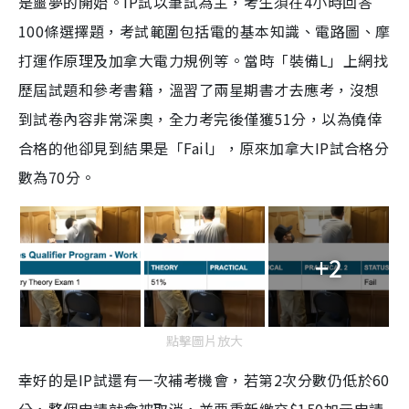
是噩夢的開始。IP試以筆試為主，考生須在4小時回答
100條選擇題，考試範圍包括電的基本知識、電路圖、摩
打運作原理及加拿大電力規例等。當時「裝備L」上網找
歷屆試題和參考書籍，溫習了兩星期書才去應考，沒想
到試卷內容非常深奧，全力考完後僅獲51分，以為僥倖
合格的他卻見到結果是「Fail」，原來加拿大IP試合格分
數為70分。
+2
點擊圖片放大
幸好的是IP試還有一次補考機會，若第2次分數仍低於60