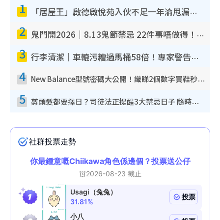
1
i
「居屋王」啟德啟悅苑入伙不足一年淪甩漏之王！插頭噴火花致大停電 多戶業主全屋家電報銷
m
2
e
鬼門開2026｜8.13鬼節禁忌 22件事唔做得！燒肉、刺身要少食？半夜勿吹口哨/打呢個電話
3
行李清潔｜車轆污糟過馬桶58倍！專家警告忌用酒精抹 教1招免污手除菌
4
New Balance型號密碼大公開！識睇2個數字買鞋秒知功能免中伏 附5大熱門鞋款
5
剪頭髮都要擇日？司徒法正提醒3大禁忌日子 隨時剪走財運！呢日剪髮恐「剪壽命」？