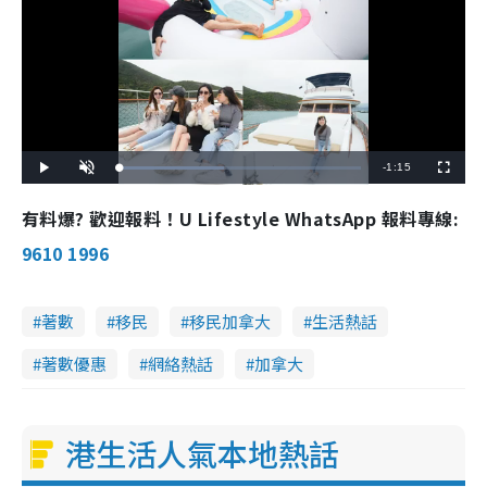
R
-
1:15
L
P
U
F
o
l
n
u
a
a
m
l
e
d
y
u
l
有料爆? 歡迎報料！U Lifestyle WhatsApp 報料專線:
e
t
s
d
e
c
m
:
r
9610 1996
4
e
3
e
a
.
n
2
0
i
%
著數
移民
移民加拿大
生活熱話
n
著數優惠
網絡熱話
加拿大
i
n
g
港生活人氣本地熱話
T