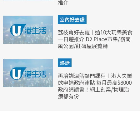
推介
室內好去處
荔枝角好去處｜逾10大玩樂美食
一日遊推介 D2 Place市集/嶺南
風公園/紅磚屋展覽廳
熱話
再培訓津貼熱門課程︱港人失業
欲申請政府津貼 每月最高$8000
政府請讀書！網上創業/物理治
療都有份