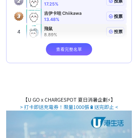
【U GO x CHARGESPOT 夏日消暑企劃⚡】
> 打卡即送充電券！限量1000張🔋送完即止 <