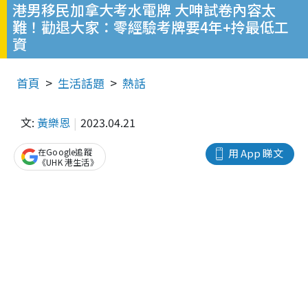
港男移民加拿大考水電牌 大呻試卷內容太
難！勸退大家：零經驗考牌要4年+拎最低工
資
首頁
生活話題
熱話
文:
黃樂恩
2023.04.21
在Google追蹤
用 App 睇文
《UHK 港生活》