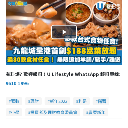
P
l
a
有料爆? 歡迎報料！U Lifestyle WhatsApp 報料專線:
y
9610 1996
V
著數
理財
新年2023
利是
儲蓄
i
小學
投資者及理財教育委員會
農曆新年
d