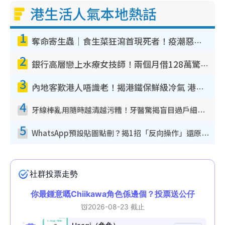
e
港生活人氣本地熱話
o
1
奪命寄生蟲｜食生菜狂瀉首現死者！疫潮惡化錄1.8萬宗病例 揭洗菜3大謬誤
2
銀行高層戀上水療女技師！兩個月借128萬驚覺「沉船」沉落火海 揭背後疑似邪教操控賣淫
3
內地客歎港人唔識老！揭港鐵保鮮級冷氣 港人求放過：咪投訴
4
牙線棒亂用隨時越清越污糟！牙醫驚揭盲目過戶細菌恐致蛀牙：呢種先係日常真保養
5
WhatsApp預設貼圖點刪？揭1招「反向操作」還原簡潔介面 附3步實測教學