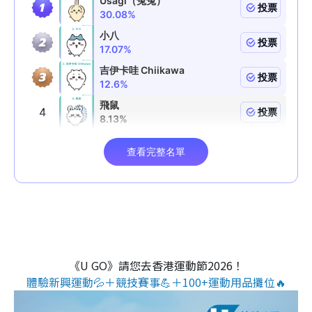
《U GO》請您去香港運動節2026！
體驗新興運動💦＋競技賽事💪＋100+運動用品攤位🔥