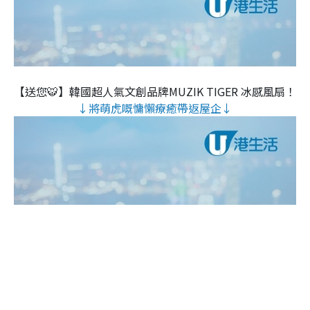
【送您🐯】韓國超人氣文創品牌MUZIK TIGER 冰感風扇！
↓將萌虎嘅慵懶療癒帶返屋企↓