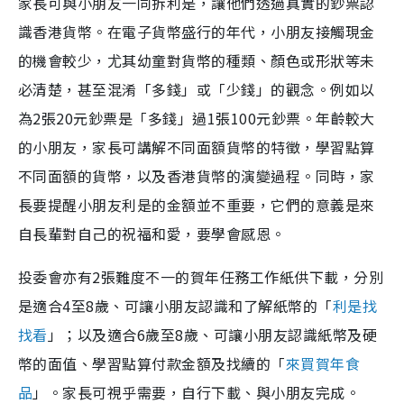
家長可與小朋友一同拆利是，讓他們透過真實的鈔票認
識香港貨幣。在電子貨幣盛行的年代，小朋友接觸現金
的機會較少，尤其幼童對貨幣的種類、顏色或形狀等未
必清楚，甚至混淆「多錢」或「少錢」的觀念。例如以
為2張20元鈔票是「多錢」過1張100元鈔票。年齡較大
的小朋友，家長可講解不同面額貨幣的特徵，學習點算
不同面額的貨幣，以及香港貨幣的演變過程。同時，家
長要提醒小朋友利是的金額並不重要，它們的意義是來
自長輩對自己的祝福和愛，要學會感恩。
投委會亦有2張難度不一的賀年任務工作紙供下載，分別
是適合4至8歲、可讓小朋友認識和了解紙幣的「
利是找
找看
」；以及適合6歲至8歲、可讓小朋友認識紙幣及硬
幣的面值、學習點算付款金額及找續的「
來買賀年食
品
」。家長可視乎需要，自行下載、與小朋友完成。