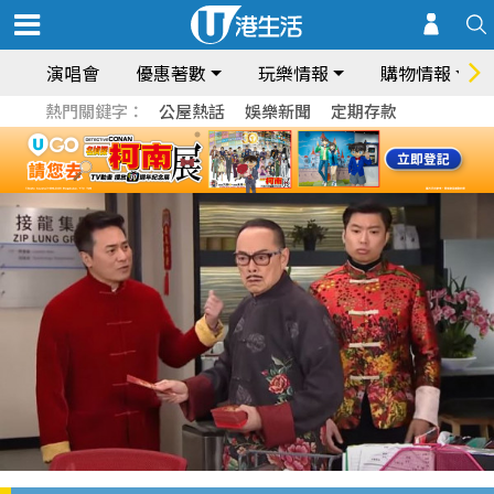
演唱會
優惠著數
玩樂情報
購物情報
熱門關鍵字：
公屋熱話
娛樂新聞
定期存款