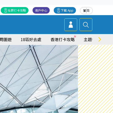
社群打卡攻略
商戶中心
下載 App
繁
简
周圍遊
18區好去處
香港打卡攻略
主題特集