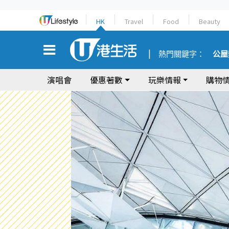
HK
Travel
Food
Beauty
熱門關鍵字：
公屋
演唱會
優惠著數
玩樂情報
購物