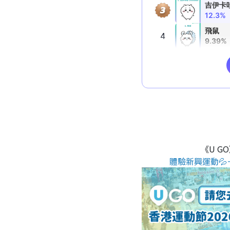
《U G
體驗新興運動💦