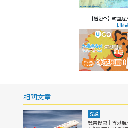
【送您🐯】韓國超人
↓將
相關文章
交通
機票優惠｜香港航