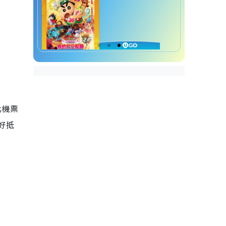
北機票
，好抵