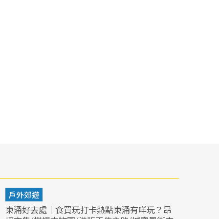
戶外郊遊
東涌好去處｜食買玩打卡熱點東涌有咩玩？昂