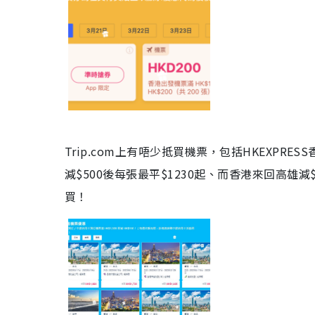
Trip.com上有唔少抵買機票，包括HKEXP
減$500後每張最平$1230起、而香港來回高雄減$
買！