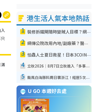
港生活人氣本地熱話
1
輸入
裝修拆鐵閘隨時變賊人目標？網民揭2大關鍵用途：裝新式等於白裝？附新舊鐵閘分別
都只
2
網傳公院改用內地/副廠藥？醫生拆解正副廠分別 揭4類人換藥隨時出事
3
怕蟲人士夏日救星！日本3COINS爆紅驅蟲神器$45起 1招「全程免觸碰」輕鬆搞定小強
4
票滿
立秋2026｜8月7日立秋進入「多事之秋」 3件事唔做得！專家教6招開運 清枱頭／銀包納氣接好運
5
颱風白海豚料周日襲浙江！經歷5次「眼牆置換」極罕見 成登陸內地最長途颱風
U GO 本週好去處