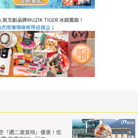
氣文創品牌MUZIK TIGER 冰感風扇！
萌虎嘅慵懶療癒帶返屋企↓
空「週二激賞飛」優惠！低