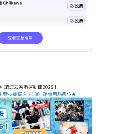
O》請您去香港運動節2026！
＋競技賽事💪＋100+運動用品攤位🔥