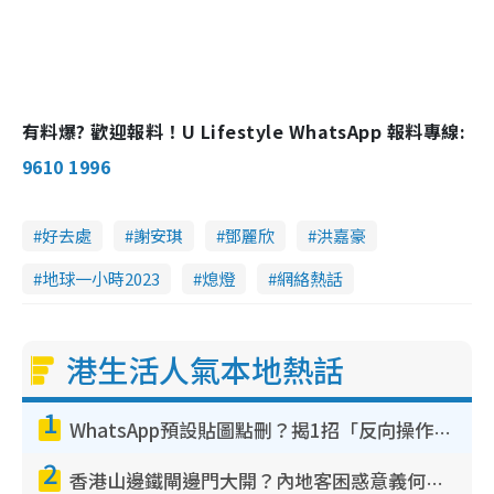
a
m
l
e
d
y
u
l
e
t
s
d
e
c
m
:
r
2
e
6
e
a
.
n
7
8
i
%
有料爆? 歡迎報料！U Lifestyle WhatsApp 報料專線:
n
9610 1996
i
n
好去處
謝安琪
鄧麗欣
洪嘉豪
g
T
地球一小時2023
熄燈
網絡熱話
i
m
港生活人氣本地熱話
e
1
WhatsApp預設貼圖點刪？揭1招「反向操作」還原簡潔介面 附3步實測教學
2
香港山邊鐵閘邊門大開？內地客困惑意義何在！網民神回覆：呢種叫法理性防禦