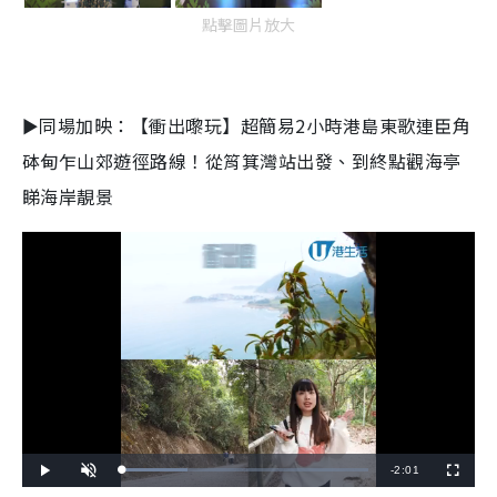
點擊圖片放大
►同場加映：【衝出嚟玩】超簡易2小時港島東歌連臣角
砵甸乍山郊遊徑路線！從筲箕灣站出發、到終點觀海亭
睇海岸靚景
R
-
2:01
L
P
U
F
o
l
n
u
a