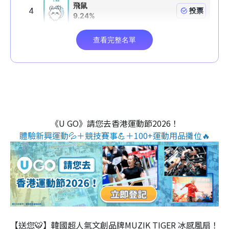
《U GO》請您去香港運動節2026！
體驗新興運動💦＋競技賽事💪＋100+運動用品攤位🔥
【送您🐯】韓國超人氣文創品牌MUZIK TIGER 冰感風扇！