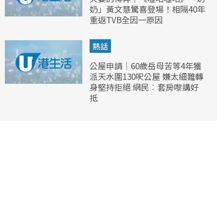
奶」黃文慧驚喜登場！相隔40年
重返TVB全因一原因
熱話
公屋申請｜60歲岳母苦等4年獲
派天水圍130呎公屋 嫌太細難轉
身堅持拒絕 網民︰套房嚟講好
抵