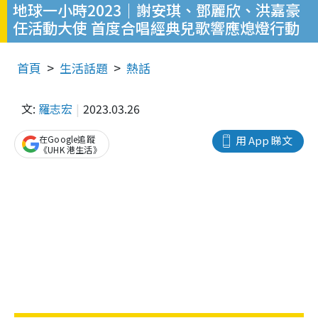
地球一小時2023｜謝安琪、鄧麗欣、洪嘉豪
任活動大使 首度合唱經典兒歌響應熄燈行動
首頁
生活話題
熱話
文:
羅志宏
2023.03.26
在Google追蹤
用 App 睇文
《UHK 港生活》