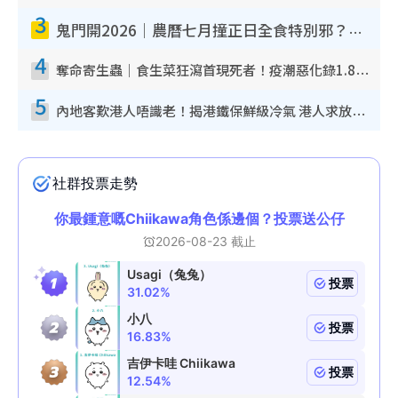
3
鬼門開2026｜農曆七月撞正日全食特別邪？專家警告切忌做一事！揭4大禁忌+2招保平安
4
奪命寄生蟲｜食生菜狂瀉首現死者！疫潮惡化錄1.8萬宗病例 揭洗菜3大謬誤
5
內地客歎港人唔識老！揭港鐵保鮮級冷氣 港人求放過：咪投訴