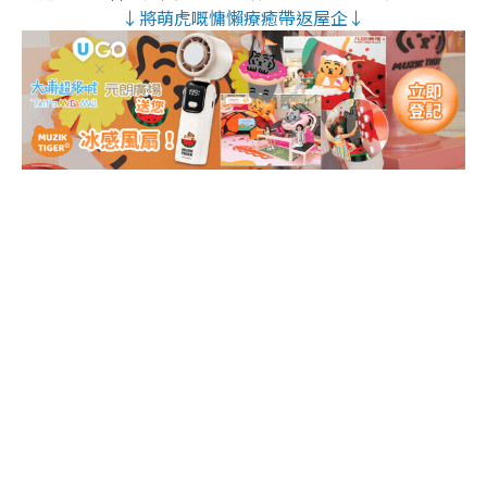
↓將萌虎嘅慵懶療癒帶返屋企↓