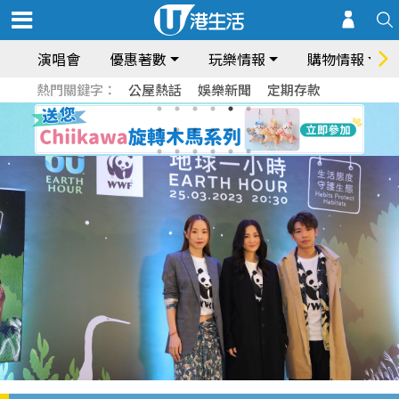
演唱會
優惠著數
玩樂情報
購物情報
熱門關鍵字：
公屋熱話
娛樂新聞
定期存款