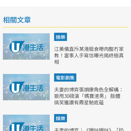
相關文章
娛樂
江美儀直斥某港姐食嘢肉酸冇家
教！當事人手寫信曝光揭終極真
相
電影劇集
夫妻的博弈張頴康角色全解構：
狠甩30磅演「媽寶渣男」 肢體
搞笑獲讚有周星馳底蘊
娛樂
夫妻的博弈｜《嚦咕嚦咕》「奶