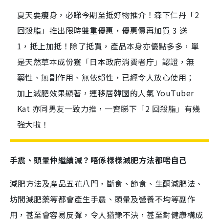
夏天要瘦身，必睇今期至抵好物推介！森下仁丹「2
回殺脂」推出限時雙重優惠，優惠價再加買 3 送
1，抵上加抵！除了抵買，產品本身亦優點多多，單
是天然草本成份獲「日本政府消費者庁」認證，無
藥性、無副作用、無依賴性，已經令人放心使用；
加上減肥效果顯著，連移居韓國的人氣 YouTuber
Kat 亦同男友一致力推，一齊睇下「2 回殺脂」有幾
強大啦！
手震、頭暈仲繼續減？唔係樣樣減肥方法都啱自己
減肥方法及產品五花八門，斷食、節食、生酮減肥法、
坊間減肥藥等都會產生手震、頭暈及營養不均等副作
用，甚至會容易反彈，令人猶豫不決，甚至對健康構成