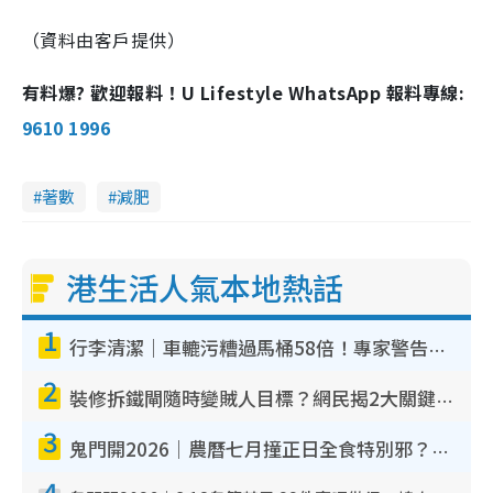
（資料由客戶提供）
有料爆? 歡迎報料！U Lifestyle WhatsApp 報料專線:
9610 1996
著數
減肥
港生活人氣本地熱話
1
行李清潔｜車轆污糟過馬桶58倍！專家警告忌用酒精抹 教1招免污手除菌
2
裝修拆鐵閘隨時變賊人目標？網民揭2大關鍵用途：裝新式等於白裝？附新舊鐵閘分別
3
鬼門開2026｜農曆七月撞正日全食特別邪？專家警告切忌做一事！揭4大禁忌+2招保平安
4