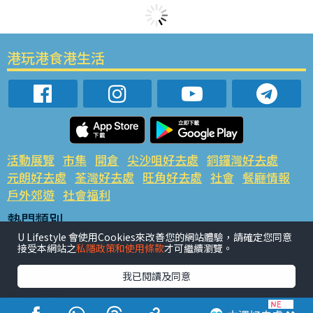
港玩港食港生活
活動展覽
市集
開倉
尖沙咀好去處
銅鑼灣好去處
元朗好去處
荃灣好去處
旺角好去處
社會
餐廳情報
戶外郊遊
社會福利
熱門類別
U Lifestyle 會使用Cookies來改善您的網站體驗，請確定您同意
網民熱話
活動展覽
市集
開倉
尖沙咀好去處
接受本網站之
私隱政策和使用條款
才可繼續瀏覽。
銅鑼灣好去處
元朗好去處
荃灣好去處
旺角好去處
社會
餐廳情報
戶外郊遊
我已閱讀及同意
熱門標籤