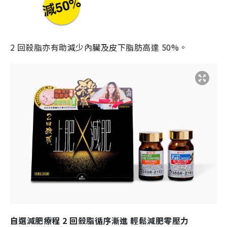
2 回殺脂亦有助減少內臟及皮下脂肪高達 50%。
自選減肥療程 2 回殺脂循序漸進 輕鬆減肥零壓力