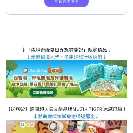
↓「森境奇緣夏日異想尋龍記」限定精品↓
↓漫遊秘境地墊、多用途旅行收納袋↓
【送您🐯】韓國超人氣文創品牌MUZIK TIGER 冰感風扇！
↓將萌虎嘅慵懶療癒帶返屋企↓