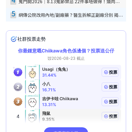
鬼門開2026｜8.13鬼節禁忌 22件事唔做得！燒肉、刺身要少食？半夜勿吹口哨/打呢個電話
5
網傳公院改用內地/副廠藥？醫生拆解正副廠分別 揭4類人換藥隨時出事