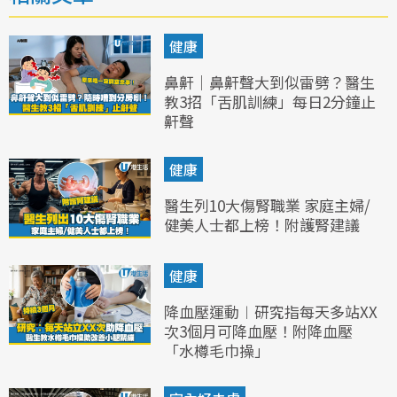
健康
鼻鼾｜鼻鼾聲大到似雷劈？醫生
教3招「舌肌訓練」每日2分鐘止
鼾聲
健康
醫生列10大傷腎職業 家庭主婦/
健美人士都上榜！附護腎建議
健康
降血壓運動︱研究指每天多站XX
次3個月可降血壓！附降血壓
「水樽毛巾操」