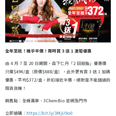
全年至抵！幾乎半價！限時買 3 送 1 激筍優惠
由 4 月 7 至 20 日期間，森下仁丹「2 回殺脂」優惠價
只需$496/盒（原價$688/盒），此外更有買 3 送 1 加碼
優惠，平均$372/盒，折扣接近半價，絕對是不能錯過的
囤貨良機！
銷售點︰全線萬寧、3ChemBio 官網及門市
立即搶購︰
https://bit.ly/3MjU9o0