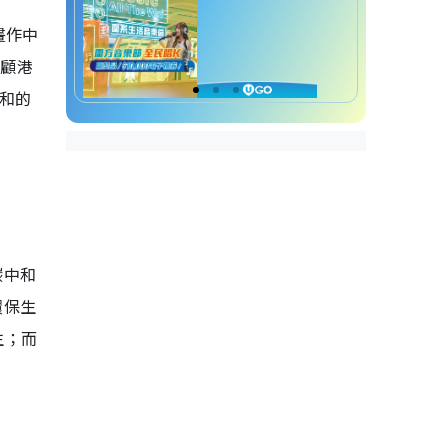
畫作中
回顧港
中和的
碳中和
環保生
生；而