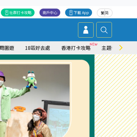
社群打卡攻略
商戶中心
下載 App
繁
简
周圍遊
18區好去處
香港打卡攻略
主題特集