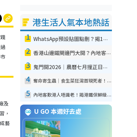
港生活人氣本地熱話
1
實踐
WhatsApp預設貼圖點刪？揭1招「反向操作」還原簡潔介面 附3步實測教學
透過
2
香港山邊鐵閘邊門大開？內地客困惑意義何在！網民神回覆：呢種叫法理性防禦
帶市
3
鬼門開2026｜農曆七月撞正日全食特別邪？專家警告切忌做一事！揭4大禁忌+2招保平安
4
奪命寄生蟲｜食生菜狂瀉首現死者！疫潮惡化錄1.8萬宗病例 揭洗菜3大謬誤
5
內地客歎港人唔識老！揭港鐵保鮮級冷氣 港人求放過：咪投訴
廠及
U GO 本週好去處
學習，
變成藝