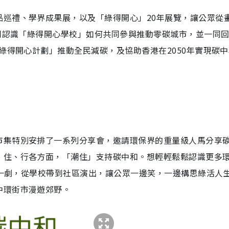
品巡禮、學界成果展，以及「綠得開心」20年展覽，讓公眾從
一同認識「綠得開心學校」如何共同參與推動零碳城市，並一同
「綠得開心計劃」推動全民減碳，及協助香港在2050年實現碳
市集特別安排了一系列分享會，邀請環保界的重量級人馬分享
、住、行各方面，「潮住」支持碳中和。想輕輕鬆鬆認識更多
團》一劇，從學校帶到社區演出，讓公眾一邊笑，一邊構思綠活人
中環街市漫遊郊野。