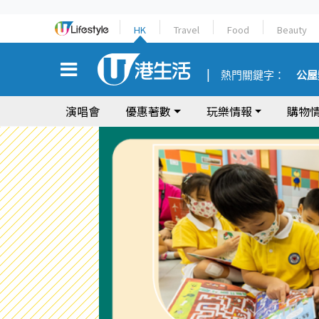
HK
Travel
Food
Beauty
熱門關鍵字：
公屋
演唱會
優惠著數
玩樂情報
購物