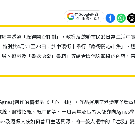
在Google追蹤
《UHK 港生活》
燈每年透過「綠得開心計劃」，教導及鼓勵市民於日常生活中
，特別於4月21至23日，於中環街市舉行「綠得開心市集」，
劇場、遊戲及「書送快樂」書箱」等結合環保與藝術的內容，
gnes)創作的藝術品《「心」林》。作品運用了港燈南丫發電
線、膠樽招紙、紙巾筒等。一班青年及長者大使亦向Agnes
nes及環保大使如何善用生活資源，將一般人眼中的「垃圾」