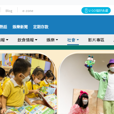
Blog
e-zone
U GO搵好去處
熱話
娛樂新聞
定期存款
情報
飲食情報
娛樂
社會
影片專區