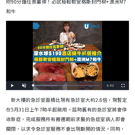
附90分鐘任食薯條！必試極鬆軟安格斯封門柳+澳洲M7
和牛
R
-
1:42
L
P
U
F
o
l
n
u
a
a
m
l
e
d
y
u
l
新大樓的急診室面積比現有急診室大約2.6倍，現暫定
e
t
s
d
e
c
m
:
r
在5月31日上午7時半起啟用。屆時舊有的急診室將會停
3
e
5
e
a
.
n
3
收新症，完成服務所有搬遷期前求醫的急症室病人即會
3
i
%
關閉，以求令急診室服務不會出現斷開的情況。同時，
n