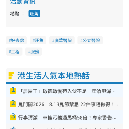
活動資訊
地點
旺角
好去處
旺角
廣華醫院
公立醫院
工程
服務
港生活人氣本地熱話
1
「居屋王」啟德啟悅苑入伙不足一年淪甩漏之王！插頭噴火花致大停電 多戶業主全屋家電報銷
2
鬼門開2026｜8.13鬼節禁忌 22件事唔做得！燒肉、刺身要少食？半夜勿吹口哨/打呢個電話
3
行李清潔｜車轆污糟過馬桶58倍！專家警告忌用酒精抹 教1招免污手除菌
4