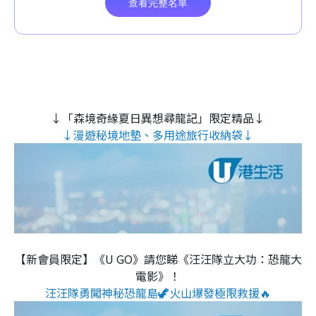
↓「森境奇緣夏日異想尋龍記」限定精品↓
↓漫遊秘境地墊、多用途旅行收納袋↓
【新會員限定】《U GO》請您睇《汪汪隊立大功：恐龍大
電影》！
汪汪隊勇闖神秘恐龍島🦖火山爆發極限救援🔥