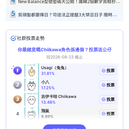
New Balance型號密碼大公開！識睇2個數字買鞋秒知功能免中伏 附5大熱門鞋款
5
剪頭髮都要擇日？司徒法正提醒3大禁忌日子 隨時剪走財運！呢日剪髮恐「剪壽命」？