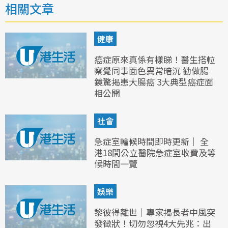
相關文章
健康
癌症原來真係有樣睇！醫生搭𨋢
察覺同事面色異常暗沉 勸做腸
鏡驚揭患大腸癌 3大典型癌症面
相公開
社會
急症室輪候時間即時更新｜ 全
港18間公立醫院急症室收費及等
候時間一覽
娛樂
黎彼得離世｜專家揭長者中風突
發徵狀！切勿忽視4大先兆：出