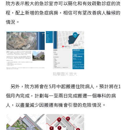
院方表示較大的急診室亦可以簡化和有效疏動診症的流
i
程，配上新增的急症病房，相信可有望改善病人輪候的
n
情況。
g
T
i
m
e
點擊圖片放大
另外，院方將會在5月中起搬遷住院病人，預計將在1
個月內完成，計劃每一至兩日完成搬遷一個專科的病
人，以盡量減少因搬遷有機會引發的危險情況。