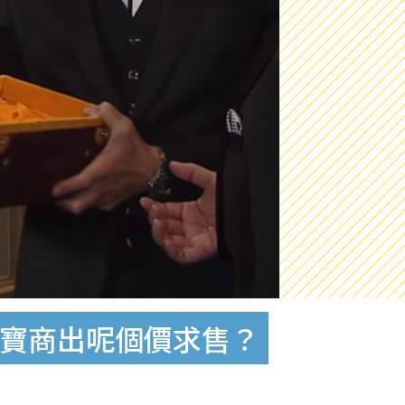
珠寶商出呢個價求售？