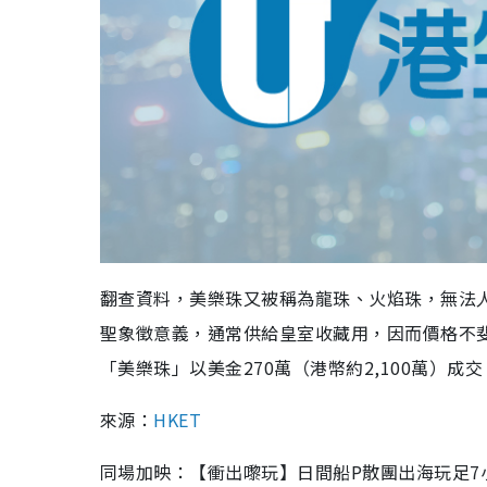
翻查資料，美樂珠又被稱為龍珠、火焰珠，無法
聖象徵意義，通常供給皇室收藏用，因而價格不斐，
「美樂珠」以美金270萬（港幣約2,100萬）
來源：
HKET
同場加映：【衝出嚟玩】日間船P散團出海玩足7