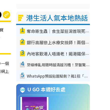
港生活人氣本地熱話
1
寶
奪命寄生蟲｜食生菜狂瀉首現死者！疫潮惡化錄1.8萬宗病例 揭洗菜3大謬誤
情
2
銀行高層戀上水療女技師！兩個月借128萬驚覺「沉船」沉落火海 揭背後疑似邪教操控賣淫
3
內地客歎港人唔識老！揭港鐵保鮮級冷氣 港人求放過：咪投訴
4
中一個
牙線棒亂用隨時越清越污糟！牙醫驚揭盲目過戶細菌恐致蛀牙：呢種先係日常真保養
到網上
5
WhatsApp預設貼圖點刪？揭1招「反向操作」還原簡潔介面 附3步實測教學
U GO 本週好去處