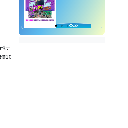
顆珠子
價10
，