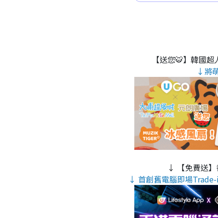
【送您🐯】韓國超人
↓將
↓ 【免費送】
↓ 首創舊電腦即場Trade-i