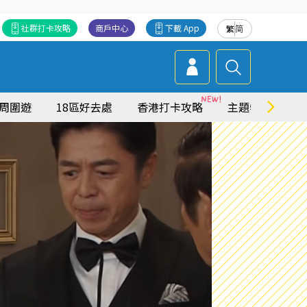
社群打卡攻略
商戶中心
下載 App
繁
简
周圍遊
18區好去處
香港打卡攻略
主題特集