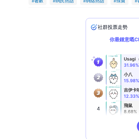
著數
網民熱話
網絡熱話
珠寶
d
e
o