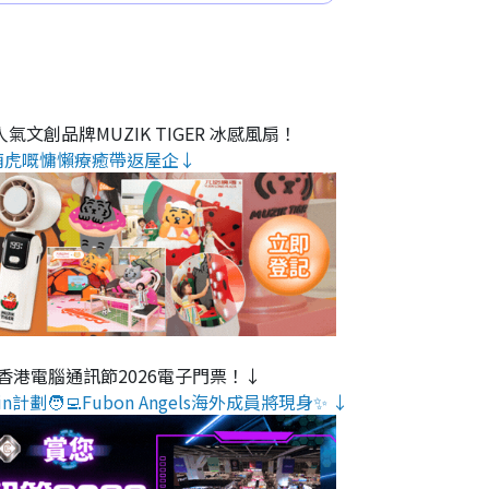
氣文創品牌MUZIK TIGER 冰感風扇！
萌虎嘅慵懶療癒帶返屋企↓
香港電腦通訊節2026電子門票！↓
n計劃🧑‍💻Fubon Angels海外成員將現身✨ ↓