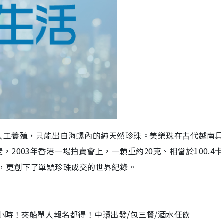
人工養殖，只能出自海螺內的純天然珍珠。美樂珠在古代越南
2003年香港一場拍賣會上，一顆重約20克、相當於100.4
成交，更創下了單顆珍珠成交的世界紀錄。
小時！夾船單人報名都得！中環出發/包三餐/酒水任飲