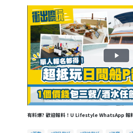
P
l
a
y
V
有料爆? 歡迎報料！U Lifestyle WhatsApp 
i