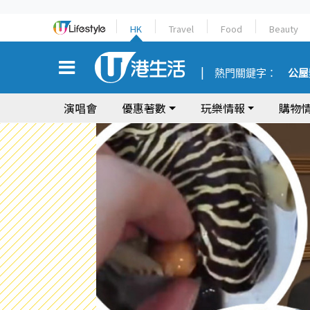
HK
Travel
Food
Beauty
熱門關鍵字：
公屋
演唱會
優惠著數
玩樂情報
購物