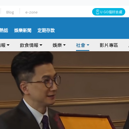
Blog
e-zone
U GO搵好去處
熱話
娛樂新聞
定期存款
情報
飲食情報
娛樂
社會
影片專區