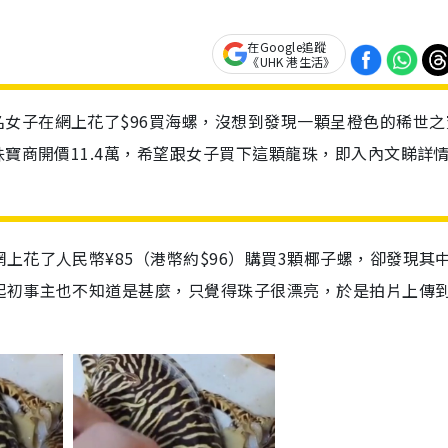
在Google追蹤
《UHK 港生活》
女子在網上花了$96買海螺，沒想到發現一顆呈橙色的稀世之
珠寶商開價11.4萬，希望跟女子買下這顆龍珠，即入內文睇詳
上花了人民幣¥85（港幣約$96）購買3顆椰子螺，卻發現其
起初事主也不知道是甚麼，只覺得珠子很漂亮，於是拍片上傳