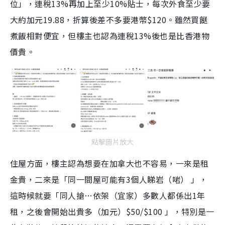
位」，連稅13%再加上至少10%貼士，每次外食至少要
大約加元19.88，折算後差不多要港幣$120。雖然買餸
煮飯相對便宜，但樓主也認為連稅13%後也是比香港物
價貴。
點擊圖片放大
住屋方面，樓主認為想要在加拿大也不容易，一來是租
金貴，二來是「同一間屋可能有3個人睇岩（啱） 」，
這時候就要「同人搶…依架（宜家）多數人都係出1年
租，之後會開始出貴多（加元）$50/$100 」，特別是一