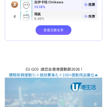
《U GO》請您去香港運動節2026！
體驗新興運動💦＋競技賽事💪＋100+運動用品攤位🔥