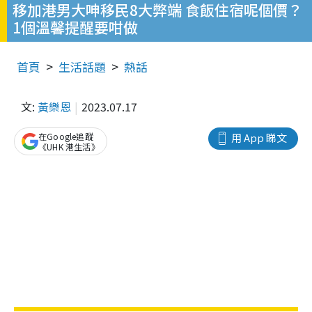
移加港男大呻移民8大弊端 食飯住宿呢個價？
1個溫馨提醒要咁做
首頁
生活話題
熱話
文:
黃樂恩
2023.07.17
在Google追蹤
用 App 睇文
《UHK 港生活》