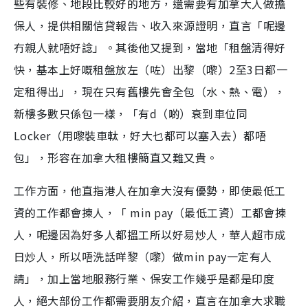
些有裝修、地段比較好的地方，還需要有加拿大人做擔
保人，提供相關信貸報告、收入來源證明，直言「呢邊
冇親人就唔好諗」。其後他又提到，當地「租盤清得好
快，基本上好嘅租盤放左（咗）出黎（嚟）2至3日都一
定租得出」，現在只有舊樓先會全包（水、熱、電），
新樓多數只係包一樣，「有d（啲）衰到車位同
Locker（用嚟裝車軚，好大乜都可以塞入去）都唔
包」，形容在加拿大租樓簡直又難又貴。
工作方面，他直指港人在加拿大沒有優勢，即使最低工
資的工作都會揀人，「 min pay（最低工資）工都會揀
人，呢邊因為好多人都搵工所以好易炒人，華人超市成
日炒人，所以唔洗話咩黎（嚟）做min pay一定有人
請」，加上當地服務行業、保安工作幾乎是都是印度
人，絕大部份工作都需要朋友介紹，直言在加拿大求職