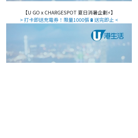
【U GO x CHARGESPOT 夏日消暑企劃⚡】
> 打卡即送充電券！限量1000張🔋送完即止 <