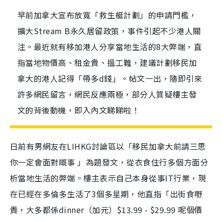
早前加拿大宣布放寬「救生艇計劃」的申請門檻，
擴大Stream B永久居留政策，事件引起不少港人關
注。最近就有移加港人分享當地生活的8大弊端，直
指當地物價高、租金貴、搵工難，建議計劃移民加
拿大的港人記得「帶多d錢」。帖文一出，隨即引來
許多網民留言，網民反應兩極，部分人質疑樓主發
文的背後動機，即入內文睇睇啦！
日前有男網友在LIHKG討論區以「移民加拿大前請三思
你一定會面對嘅事 」為題發文，從衣食住行多個方面分
析當地生活的弊端。樓主表示自己本身從事IT行業，現
在已經在多倫多生活了3個多星期，他直指「出街食嘢
貴，大多都係dinner（加元）$13.99 - $29.99 呢個價