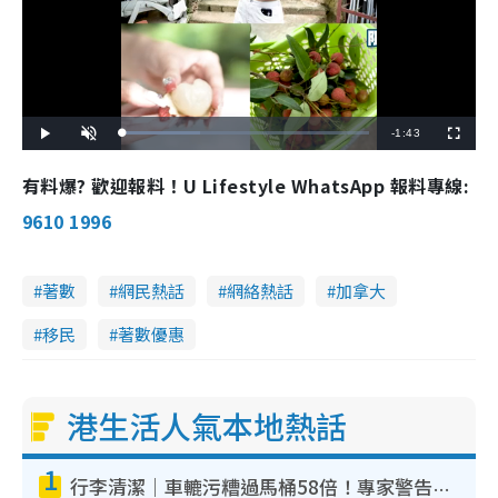
R
-
1:43
L
P
U
F
o
l
n
u
a
a
m
l
e
d
y
u
l
有料爆? 歡迎報料！U Lifestyle WhatsApp 報料專線:
e
t
s
d
e
c
m
:
r
9610 1996
3
e
1
e
a
.
n
4
6
i
%
著數
網民熱話
網絡熱話
加拿大
n
移民
著數優惠
i
n
g
港生活人氣本地熱話
T
1
i
行李清潔｜車轆污糟過馬桶58倍！專家警告忌用酒精抹 教1招免污手除菌