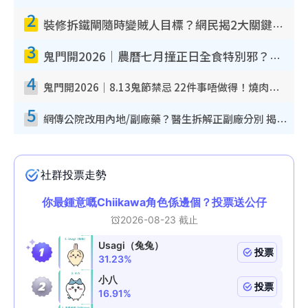
m
2
e
裝修拆鐵閘隨時變賊人目標？網民揭2大關鍵用途：裝新式等於白裝？附新舊鐵閘分別
3
鬼門開2026｜農曆七月撞正日全食特別邪？專家警告切忌做一事！揭4大禁忌+2招保平安
4
鬼門開2026｜8.13鬼節禁忌 22件事唔做得！燒肉、刺身要少食？半夜勿吹口哨/打呢個電話
5
網傳公院改用內地/副廠藥？醫生拆解正副廠分別 揭4類人換藥隨時出事