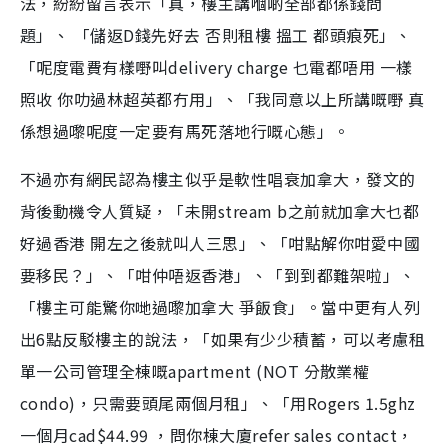
法，紛紛留言表示「真，樓主講嗰啲全部都係錢問
題」、 「儲返D錢先好去 否則租樓 搵工 都頭痕死」、
「呢度電費有樣嘢叫delivery charge 乜電都唔用 一樣
照收 你叻過林超英都冇用」、「我同意以上所講嘅嘢 真
係想過嚟呢度一定要有馬死落地行嘅心態」。
不過亦有網民認為樓主似乎是軟性唱衰加拿大，發文的
背後動機令人質疑，「未開stream b之前就加拿大乜都
好過香港 開左之後就叫人三思」、「咁點解你咁愛中國
要移民？」、「咁仲唔返香港」、「到到都難架啦」、
「樓主可能驚你哋過嚟加拿大 爭飯食」。當中更有人列
出6點反駁樓主的說法，「如果有少少積蓄，可以考慮租
單一公司管理全棟嘅apartment (NOT 分散業權
condo)，只需要頭尾兩個月租」、「用Rogers 1.5ghz
一個月cad$44.99 ，問你棟大廈refer sales contact，