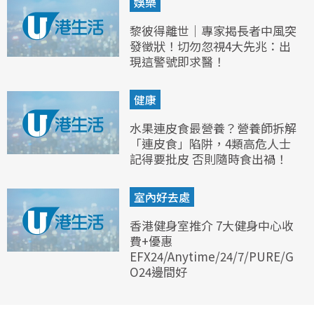
娛樂
黎彼得離世｜專家揭長者中風突
發徵狀！切勿忽視4大先兆：出
現這警號即求醫！
健康
水果連皮食最營養？營養師拆解
「連皮食」陷阱，4類高危人士
記得要批皮 否則隨時食出禍！
室內好去處
香港健身室推介 7大健身中心收
費+優惠
EFX24/Anytime/24/7/PURE/G
O24邊間好