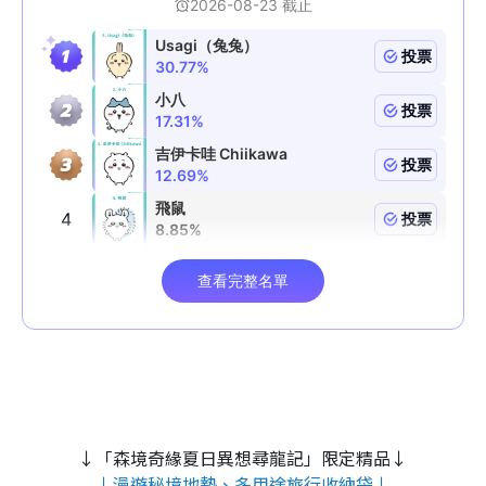
↓「森境奇緣夏日異想尋龍記」限定精品↓
↓漫遊秘境地墊、多用途旅行收納袋↓