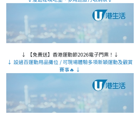
↓ 【免費送】香港運動節2026電子門票！↓
↓ 設過百運動用品攤位 / 可現場體驗多項新穎運動及觀賞
賽事🔥 ↓