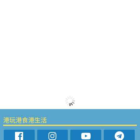
港玩港食港生活