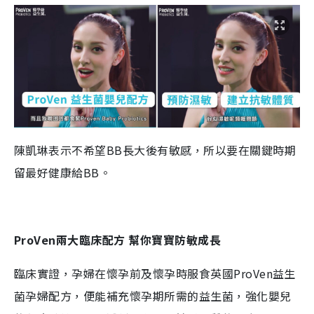
陳凱琳表示不希望BB長大後有敏感，所以要在關鍵時期
留最好健康給BB。
ProVen
兩大
臨床
配方 幫你寶寶
防敏
成長
臨床實證，孕婦在懷孕前及懷孕時服食英國ProVen益生
菌孕婦配方，便能補充懷孕期所需的益生菌，強化嬰兒