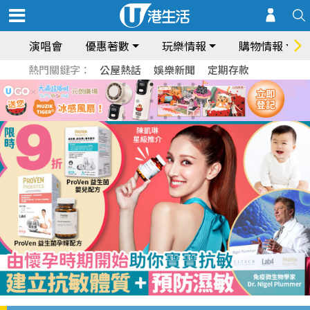
演唱會
優惠著數
玩樂情報
購物情報
熱門關鍵字：
公屋熱話
娛樂新聞
定期存款