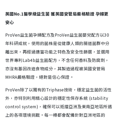
英國No.1醫學級益生
菌 獲英
國安管局嚴格驗證
孕婦更
安心
ProVen益生菌孕婦配方及ProVen益生菌嬰兒配方以30
年科研成就，使用的菌株是從健康人類的腸道菌群中分
離出來，再經過適當功能之特色及安全性篩選，並選用
世界專利Lab4b益生菌配方，不含任何香料及防腐劑，
亦沒有基因改造食物成分，其製造過程被英國安管局
MHRA嚴格驗證，絕對是信心保證。
ProVen除了以獨有的Triphase技術，穩定益生菌的活性
外，亦特別利用精心設計的穩定性保存系統 (stability
control system)，確保可以抵擋亞洲及東南亞地區所遇
上的各項環境挑戰。每一樽都會配備針對亞洲地區的