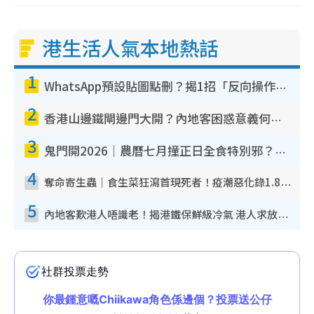
港生活人氣本地熱話
1
WhatsApp預設貼圖點刪？揭1招「反向操作」還原簡潔介面 附3步實測教學
2
香港山邊鐵閘邊門大開？內地客困惑意義何在！網民神回覆：呢種叫法理性防禦
3
鬼門開2026｜農曆七月撞正日全食特別邪？專家警告切忌做一事！揭4大禁忌+2招保平安
4
奪命寄生蟲｜食生菜狂瀉首現死者！疫潮惡化錄1.8萬宗病例 揭洗菜3大謬誤
5
內地客歎港人唔識老！揭港鐵保鮮級冷氣 港人求放過：咪投訴