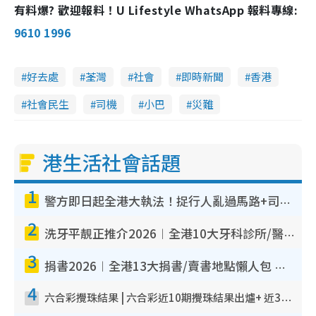
i
有料爆? 歡迎報料！U Lifestyle WhatsApp 報料專線:
n
9610 1996
g
T
好去處
荃灣
社會
即時新聞
香港
i
社會民生
司機
小巴
災難
m
e
港生活社會話題
1
警方即日起全港大執法！捉行人亂過馬路+司機不專注駕駛！亂過馬路罰$2000
2
洗牙平靚正推介2026︱全港10大牙科診所/醫院懶人包 夜診至8點/鎮靜潔牙/醫療券適用
3
捐書2026︱全港13大捐書/賣書地點懶人包 二手課本最高$150＋舊書換免費咖啡/戲票
4
六合彩攪珠結果 | 六合彩近10期攪珠結果出爐+ 近30期最旺熱門中獎號碼