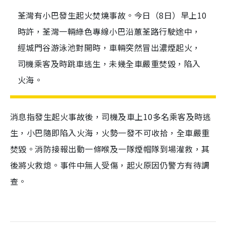
荃灣有小巴發生起火焚燒事故。今日（8日）早上10
時許，荃灣一輛綠色專線小巴沿蕙荃路行駛途中，
經城門谷游泳池對開時，車輛突然冒出濃煙起火，
司機乘客及時跳車逃生，未幾全車嚴重焚毀，陷入
火海。
消息指發生起火事故後，司機及車上10多名乘客及時逃
生，小巴隨即陷入火海，火勢一發不可收拾，全車嚴重
焚毀。消防接報出動一條喉及一隊煙帽隊到場灌救，其
後將火救熄。事件中無人受傷，起火原因仍警方有待調
查。