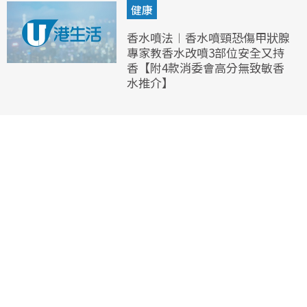
健康
香水噴法︱香水噴頸恐傷甲狀腺
專家教香水改噴3部位安全又持
香【附4款消委會高分無致敏香
水推介】