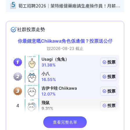
5
筍工招聘2026｜萊特維健藥廠請生產操作員！月薪高達$1.7萬 冷氣廠房/五天工作/保證雙糧