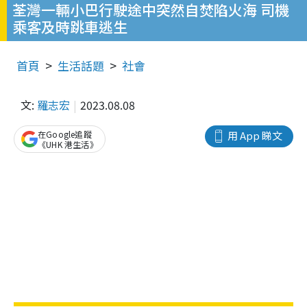
荃灣一輛小巴行駛途中突然自焚陷火海 司機
乘客及時跳車逃生
首頁
生活話題
社會
文:
羅志宏
2023.08.08
在Google追蹤
用 App 睇文
《UHK 港生活》