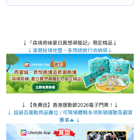
↓「森境奇緣夏日異想尋龍記」限定精品↓
↓漫遊秘境地墊、多用途旅行收納袋↓
↓ 【免費送】香港運動節2026電子門票！↓
↓ 設過百運動用品攤位 / 可現場體驗多項新穎運動及觀賞
賽事🔥 ↓