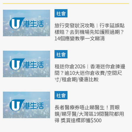
社會
旅行突發狀況攻略︱行李延誤點
樣賠？去到機場先知護照過期？
14個應變教學一文睇清
社會
租迷你倉2026︱香港迷你倉揀邊
間？逾10大迷你倉收費/空間尺
寸/租倉期/優惠比較
社會
長者醫療券唔止睇醫生！買眼
鏡/睇牙醫/大灣區19間醫院都用
得 獎賞達標即獲$500