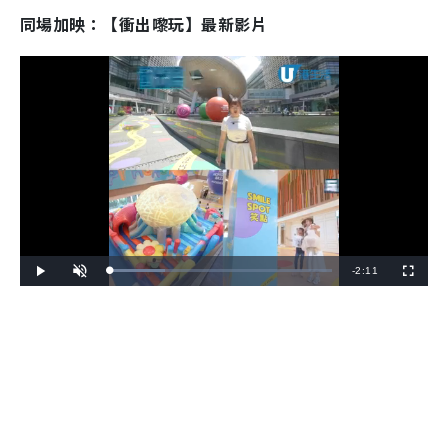
同場加映：【衝出嚟玩】最新影片
R
-
2:11
L
P
U
F
o
l
n
u
a
a
m
l
e
d
y
u
l
e
t
s
d
e
c
m
:
r
2
e
4
e
a
.
n
7
3
i
%
n