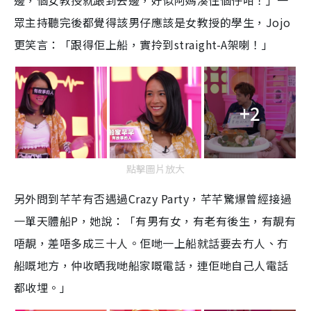
邊，個女教授就跟到去邊，好似阿媽湊住個仔咁！」一
眾主持聽完後都覺得該男仔應該是女教授的學生，Jojo
更笑言：「跟得佢上船，實拎到straight-A架喇！」
+2
點擊圖片放大
另外問到芊芊有否遇過Crazy Party，芊芊驚爆曾經接過
一單天體船P，她說：「有男有女，有老有後生，有靚有
唔靚，差唔多成三十人。佢哋一上船就話要去冇人、冇
船嘅地方，仲收晒我哋船家嘅電話，連佢哋自己人電話
都收埋。」