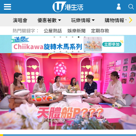
演唱會
優惠著數
玩樂情報
購物情報
熱門關鍵字：
公屋熱話
娛樂新聞
定期存款