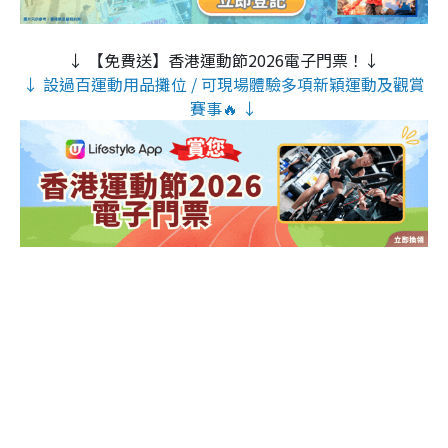
↓ 【免費送】香港運動節2026電子門票！↓
↓ 設過百運動用品攤位 / 可現場體驗多項新穎運動及觀賞
賽事🔥 ↓