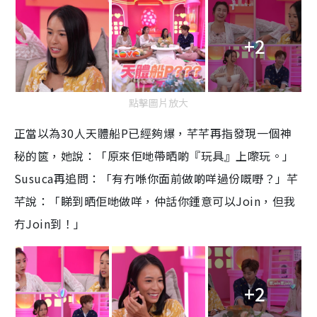
+2
點擊圖片放大
正當以為30人天體船P已經夠爆，芊芊再指發現一個神
秘的篋，她說：「原來佢哋帶晒啲『玩具』上嚟玩。」
Susuca再追問：「有冇喺你面前做啲咩過份嘅嘢？」芊
芊說：「睇到晒佢哋做咩，仲話你鍾意可以Join，但我
冇Join到！」
+2