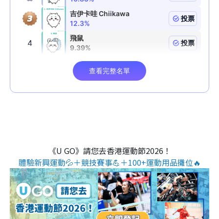
《U GO》請您去香港運動節2026！
體驗新興運動💦＋競技賽事💪＋100+運動用品攤位🔥