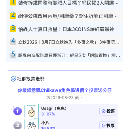
1
裝修拆鐵閘隨時變賊人目標？網民揭2大關鍵用途：裝新式等於白裝？附新舊鐵閘分別
2
網傳公院改用內地/副廠藥？醫生拆解正副廠分別 揭4類人換藥隨時出事
3
怕蟲人士夏日救星！日本3COINS爆紅驅蟲神器$45起 1招「全程免觸碰」輕鬆搞定小強
4
立秋2026｜8月7日立秋進入「多事之秋」 3件事唔做得！專家教6招開運 清枱頭／銀包納氣接好運
5
颱風白海豚料周日襲浙江！經歷5次「眼牆置換」極罕見 成登陸內地最長途颱風