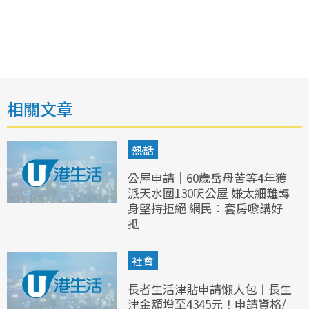
相關文章
熱話
公屋申請｜60歲岳母苦等4年獲
派天水圍130呎公屋 嫌太細難轉
身堅持拒絕 網民︰套房嚟講好
抵
社會
長者生活津貼申請懶人包︱長生
津金額增至4345元！申請資格/