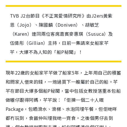
TVB J2台節目《不正常愛情研究所》由J2ers黃紫
恩（Jojo）、陳國麟（Doniven）、胡敏芝
（Karen）連同兩位客席嘉賓麥惠琪（Susuca）及
伍倩彤（Gillian）主持，日前一集請來女船家芊
芊，大爆不為人知的「船P秘聞」！
現年22歲的女船家芊芊做了船家5年，上年用自己的積蓄
和問家人借來的錢，一炮過買下一艘屬於自己的船。芊
芊在節目大爆多個船P秘聞，當中包括女教授落重本包船
做𡃁仔跟得阿媽，芊芊說：「佢揀一個二十人嘅
Package，包晒滑水、滑梯、水泡同埋午餐，但佢哋咩
都冇玩到，食飯仲叫埋我哋一齊食。之後個男仔去到