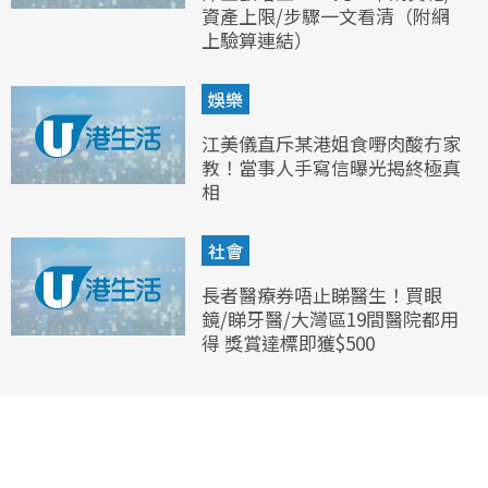
資產上限/步驟一文看清（附網
上驗算連結）
娛樂
江美儀直斥某港姐食嘢肉酸冇家
教！當事人手寫信曝光揭終極真
相
社會
長者醫療券唔止睇醫生！買眼
鏡/睇牙醫/大灣區19間醫院都用
得 獎賞達標即獲$500