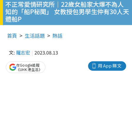
不正常愛情研究所｜22歲女船家大爆不為人
知的「船P秘聞」 女教授包男學生仲有30人天
體船P
首頁
生活話題
熱話
文:
羅志宏
2023.08.13
在Google追蹤
用 App 睇文
《UHK 港生活》