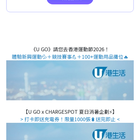
《U GO》請您去香港運動節2026！
體驗新興運動💦＋競技賽事💪＋100+運動用品攤位🔥
【U GO x CHARGESPOT 夏日消暑企劃⚡】
> 打卡即送充電券！限量1000張🔋送完即止 <