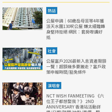
熱話
公屋申請｜60歲岳母苦等4年獲
派天水圍130呎公屋 嫌太細難轉
身堅持拒絕 網民︰套房嚟講好
抵
社會
公屋富戶2026最新入息資產限額
一覽！超額幾多要搬走？富戶政
策申報時間/豁免條件
演唱會
NCT WISH FANMEETING 《六
位王子都想娶我？》 2ND
ANNIVERSARY 香港站活動詳