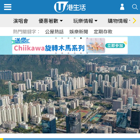
演唱會
優惠著數
玩樂情報
購物情報
熱門關鍵字：
公屋熱話
娛樂新聞
定期存款