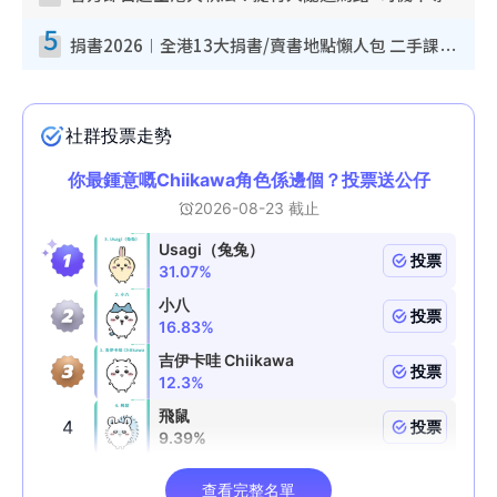
5
捐書2026︱全港13大捐書/賣書地點懶人包 二手課本最高$150＋舊書換免費咖啡/戲票