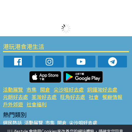
港玩港食港生活
活動展覽
市集
開倉
尖沙咀好去處
銅鑼灣好去處
元朗好去處
荃灣好去處
旺角好去處
社會
餐廳情報
戶外郊遊
社會福利
熱門類別
網民熱話
活動展覽
市集
開倉
尖沙咀好去處
銅鑼灣好去處
元朗好去處
荃灣好去處
旺角好去處
社會
U Lifestyle 會使用Cookies來改善您的網站體驗，請確定您同意