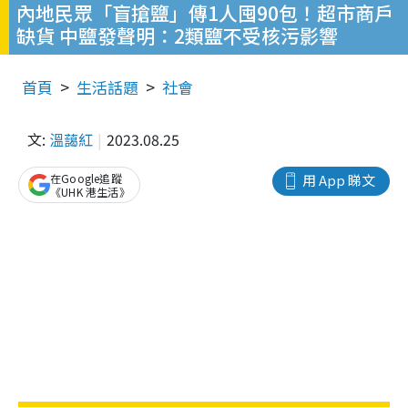
內地民眾「盲搶鹽」傳1人囤90包！超市商戶
缺貨 中鹽發聲明：2類鹽不受核污影響
首頁
生活話題
社會
文:
溫藹紅
2023.08.25
在Google追蹤
用 App 睇文
《UHK 港生活》