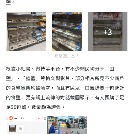
鹽。
+3
點擊圖片放大
根據小紅書、微博等平台，有不少網民均分享「囤
鹽」、「搶鹽」等帖文與影片，部分相片所見不少商戶
的食鹽貨架均被清空，而且有民眾一口氣購買十包起計
的食鹽，更有網上流傳的對話截圖顯示，有人囤購了足
足90包鹽，數量頗為誇張。