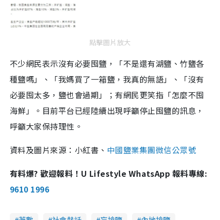
點擊圖片放大
不少網民表示沒有必要囤鹽，「不是還有湖鹽、竹鹽各
種鹽嗎」、「我媽買了一箱鹽，我真的無語」、「沒有
必要囤太多，鹽也會過期」；有網民更笑指「怎麼不囤
海鮮」。目前平台已經陸續出現呼籲停止囤鹽的訊息，
呼籲大家保持理性。
資料及圖片來源：小紅書、
中國鹽業集團微信公眾號
有料爆? 歡迎報料！U Lifestyle WhatsApp 報料專線:
9610 1996
著數
社會熱話
盲搶鹽
內地搶鹽