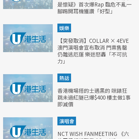
是懷疑》首次爆Rap 臨危不亂一
腳踢開耳機獲讚「好型」
娛樂
【突發取消】COLLAR × 4EVE
澳門演唱會宣布取消 門票售罄
仍難逃厄運 樂迷怒轟「不可抗
力」
熱話
香港機場搭的士遇黑的 咪錶狂
跳未過紅隧已爆$400 樓主做1事
即減價
演唱會
NCT WISH FANMEETING 《六