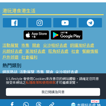
港玩港食港生活
活動展覽
市集
開倉
尖沙咀好去處
銅鑼灣好去處
元朗好去處
荃灣好去處
旺角好去處
社會
餐廳情報
戶外郊遊
社會福利
熱門類別
網民熱話
活動展覽
市集
開倉
尖沙咀好去處
銅鑼灣好去處
元朗好去處
荃灣好去處
旺角好去處
社會
U Lifestyle 會使用Cookies來改善您的網站體驗，請確定您同意
接受本網站之
私隱政策和使用條款
才可繼續瀏覽。
餐廳情報
戶外郊遊
熱門標籤
我已閱讀及同意
#UGO搵好去處
#人氣活動推介
#美食社群熱話
#親子玩樂好去處
#ULifestyle應用程式
#限時搶
本週好去處