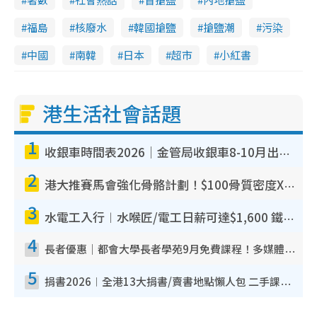
福島
核廢水
韓國搶鹽
搶鹽潮
污染
中國
南韓
日本
超市
小紅書
港生活社會話題
1
收銀車時間表2026｜金管局收銀車8-10月出沒地點+時間！無須手續費！硬幣免費轉現鈔或增值至八達通
2
港大推賽馬會強化骨骼計劃！$100骨質密度X光檢查 完成免費運動訓練送超市禮券！附參加資格
3
水電工入行︱水喉匠/電工日薪可達$1,600 鐵飯碗職業難被AI取代！附薪酬參考＋入行考牌途徑
4
長者優惠｜都會大學長者學苑9月免費課程！多媒體/微電影創作/網絡安全 附報名方法教學
5
捐書2026︱全港13大捐書/賣書地點懶人包 二手課本最高$150＋舊書換免費咖啡/戲票