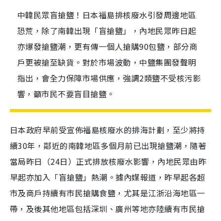
中韓民眾盲搶鹽！日本福島排核廢水引發周邊地區
恐荒，除了南韓出現「盲搶鹽」，內地民眾昨日起
亦爆發搶鹽潮，更有傳一個人搶購90包鹽，部分商
戶更被搶至缺貨。對於市場波動，中鹽集團發聲明
指出，會全力保障市場供應，強調2類鹽不受核污影
響，籲市民不要盲目搶鹽。
日本政府早前受宣佈福島核廢水的排海計劃，至少將持
續30年，鄰近的南韓地區多個月前已出現搶鹽潮，隨著
當局昨日（24日）正式排放核廢水影響，內地民眾由昨
早起亦
加入「盲搶鹽」熱潮。據內媒報道，昨早起各超
市及商戶持續有市民搶購食鹽，尤其是江浙沿海地區一
帶，及後其他地區包括深圳、廣州等地亦陸續有市民搶