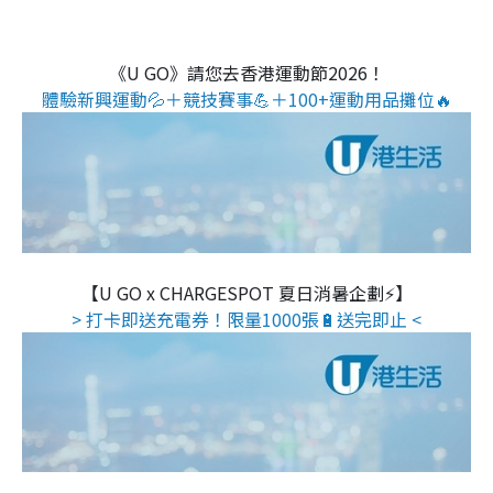
《U GO》請您去香港運動節2026！
體驗新興運動💦＋競技賽事💪＋100+運動用品攤位🔥
【U GO x CHARGESPOT 夏日消暑企劃⚡】
> 打卡即送充電券！限量1000張🔋送完即止 <