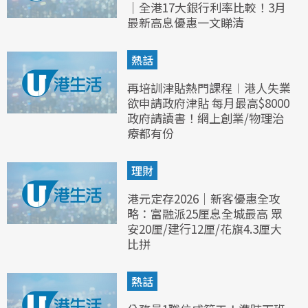
｜全港17大銀行利率比較！3月
最新高息優惠一文睇清
熱話
再培訓津貼熱門課程︱港人失業
欲申請政府津貼 每月最高$8000
政府請讀書！網上創業/物理治
療都有份
理財
港元定存2026｜新客優惠全攻
略：富融派25厘息全城最高 眾
安20厘/建行12厘/花旗4.3厘大
比拼
熱話