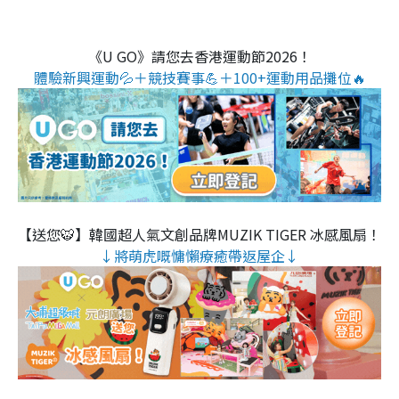
《U GO》請您去香港運動節2026！
體驗新興運動💦＋競技賽事💪＋100+運動用品攤位🔥
【送您🐯】韓國超人氣文創品牌MUZIK TIGER 冰感風扇！
↓將萌虎嘅慵懶療癒帶返屋企↓