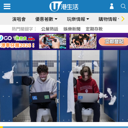
演唱會
優惠著數
玩樂情報
購物情報
熱門關鍵字：
公屋熱話
娛樂新聞
定期存款