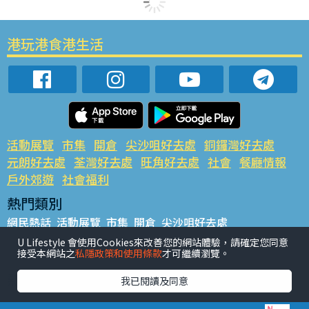
港玩港食港生活
活動展覽
市集
開倉
尖沙咀好去處
銅鑼灣好去處
元朗好去處
荃灣好去處
旺角好去處
社會
餐廳情報
戶外郊遊
社會福利
熱門類別
網民熱話
活動展覽
市集
開倉
尖沙咀好去處
銅鑼灣好去處
元朗好去處
荃灣好去處
旺角好去處
社會
U Lifestyle 會使用Cookies來改善您的網站體驗，請確定您同意
接受本網站之
私隱政策和使用條款
才可繼續瀏覽。
餐廳情報
戶外郊遊
熱門標籤
我已閱讀及同意
#UGO搵好去處
#人氣活動推介
#美食社群熱話