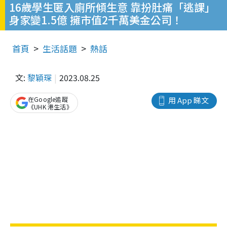
16歲學生匿入廁所傾生意 靠扮肚痛「逃課」
身家變1.5億 擁市值2千萬美金公司！
首頁
生活話題
熱話
文:
黎穎琛
2023.08.25
在Google追蹤
用 App 睇文
《UHK 港生活》