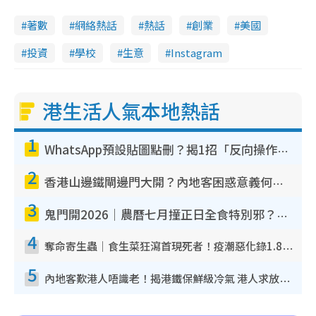
著數
網絡熱話
熱話
創業
美國
投資
學校
生意
Instagram
港生活人氣本地熱話
1
WhatsApp預設貼圖點刪？揭1招「反向操作」還原簡潔介面 附3步實測教學
2
香港山邊鐵閘邊門大開？內地客困惑意義何在！網民神回覆：呢種叫法理性防禦
3
鬼門開2026｜農曆七月撞正日全食特別邪？專家警告切忌做一事！揭4大禁忌+2招保平安
4
奪命寄生蟲｜食生菜狂瀉首現死者！疫潮惡化錄1.8萬宗病例 揭洗菜3大謬誤
5
內地客歎港人唔識老！揭港鐵保鮮級冷氣 港人求放過：咪投訴