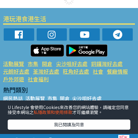
港玩港食港生活
活動展覽
市集
開倉
尖沙咀好去處
銅鑼灣好去處
元朗好去處
荃灣好去處
旺角好去處
社會
餐廳情報
戶外郊遊
社會福利
熱門類別
網民熱話
活動展覽
市集
開倉
尖沙咀好去處
銅鑼灣好去處
元朗好去處
荃灣好去處
旺角好去處
社會
U Lifestyle 會使用Cookies來改善您的網站體驗，請確定您同意
接受本網站之
私隱政策和使用條款
才可繼續瀏覽。
餐廳情報
戶外郊遊
熱門標籤
我已閱讀及同意
#UGO搵好去處
#人氣活動推介
#美食社群熱話