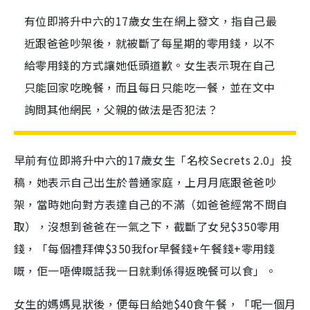
有位即將升中六的17歲女生在網上發文，指自己最
近跟爸爸吵架後，就被斷了每星期的零用錢，以不
給零用錢的方式讓她低頭道歉。女生表示現在自己
只能回家吃晚餐，而且每日只能吃一餐，並在文中
詢問其他網民，父親的做法是否犯法？
早前有位即將升中六的17歲女生「名校Secrets 2.0」投
稿，她表示自己出生於普通家庭，上月月底跟爸爸吵
架，當時她向對方表達自己的不滿（如爸爸經常不問自
取），沒想到爸爸在一氣之下，截斷了女兒$350零用
錢，「每個禮拜俾$350我for早餐錢+午餐錢+零用錢
嘅，佢一唔俾嘅話我一日就剩係得返晚餐可以食」。
女生的媽媽見狀後，便每日給她$40食午餐，「呢一個月