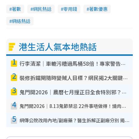
著數
網民熱話
零用錢
著數優惠
網絡熱話
港生活人氣本地熱話
1
行李清潔｜車轆污糟過馬桶58倍！專家警告忌用酒精抹 教1招免污手除菌
2
裝修拆鐵閘隨時變賊人目標？網民揭2大關鍵用途：裝新式等於白裝？附新舊鐵閘分別
3
鬼門開2026｜農曆七月撞正日全食特別邪？專家警告切忌做一事！揭4大禁忌+2招保平安
4
鬼門開2026｜8.13鬼節禁忌 22件事唔做得！燒肉、刺身要少食？半夜勿吹口哨/打呢個電話
5
網傳公院改用內地/副廠藥？醫生拆解正副廠分別 揭4類人換藥隨時出事