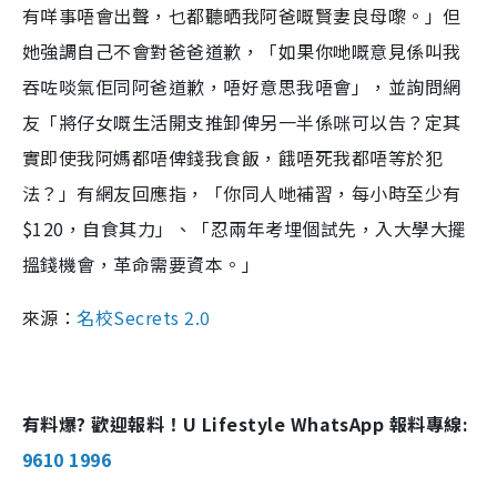
有咩事唔會出聲，乜都聽晒我阿爸嘅賢妻良母嚟。」但
她強調自己不會對爸爸道歉，「如果你哋嘅意見係叫我
吞咗啖氣佢同阿爸道歉，唔好意思我唔會」，並詢問網
友「將仔女嘅生活開支推卸俾另一半係咪可以告？定其
實即使我阿媽都唔俾錢我食飯，餓唔死我都唔等於犯
法？」有網友回應指，「你同人哋補習，每小時至少有
$120，自食其力」、「忍兩年考埋個試先，入大學大擺
搵錢機會，革命需要資本。」
來源：
名校Secrets 2.0
有料爆? 歡迎報料！U Lifestyle WhatsApp 報料專線:
9610 1996