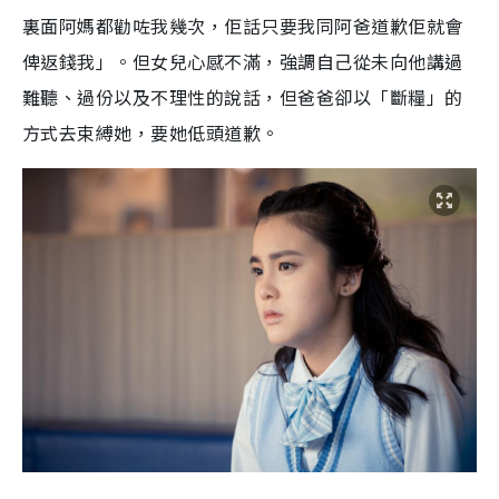
裏面阿媽都勸咗我幾次，佢話只要我同阿爸道歉佢就會
俾返錢我」。但女兒心感不滿，強調自己從未向他講過
難聽、過份以及不理性的說話，但爸爸卻以「斷糧」的
方式去束縛她，要她低頭道歉。