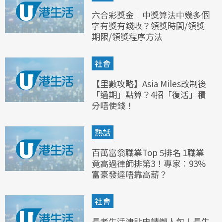
六合彩獎金｜中獎算法中幾多個
字有獎有錢收？領獎時間/領獎
期限/領獎程序方法
社會
【里數攻略】Asia Miles改制後
「過期」點算？4招「復活」積
分唔使錢！
熱話
百萬富翁職業Top 5排名 1職業
竟高過律師排第3！專家︰93%
富豪發達唔靠高薪？
社會
長者生活津貼申請懶人包︱長生