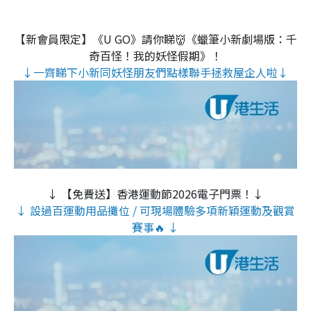
【新會員限定】《U GO》請你睇👹《蠟筆小新劇場版：千
奇百怪！我的妖怪假期》！
↓一齊睇下小新同妖怪朋友們點樣聯手拯救屋企人啦↓
↓ 【免費送】香港運動節2026電子門票！↓
↓ 設過百運動用品攤位 / 可現場體驗多項新穎運動及觀賞
賽事🔥 ↓