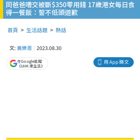
同爸爸嘈交被斷$350零用錢 17歲港女每日食
得一餐飯：誓不低頭道歉
首頁
生活話題
熱話
文:
黃樂恩
2023.08.30
在Google追蹤
用 App 睇文
《UHK 港生活》