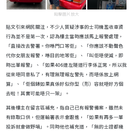
點擊圖片放大
貼文引來網民關注，不少人質疑涉事的士司機濫收車資
行為並不是第一次，認為樓主當時應該馬上報警處理，
「直接改去警署。你喺門口等佢」、「你應該不動聲色
代你女朋友報警，喺目的地等佢」、「
叫佢唔使減，即
時出單報警」、「如果406連左隧道行李係正常，所以我
從來唔同意私了，有理無理報左警先，而唔係放上網
算」、「佢個錶如果真係好似你型（形）容就唔好方個
去啦！其實可能唔只一架」。
其後樓主在留言區補充，指自己已有報警備案，雖然未
有錄取口供，但運輸署表示會跟進，「如果有再多一單
投訴就會做野喎」。同時他也補充道，「無的士證都幾