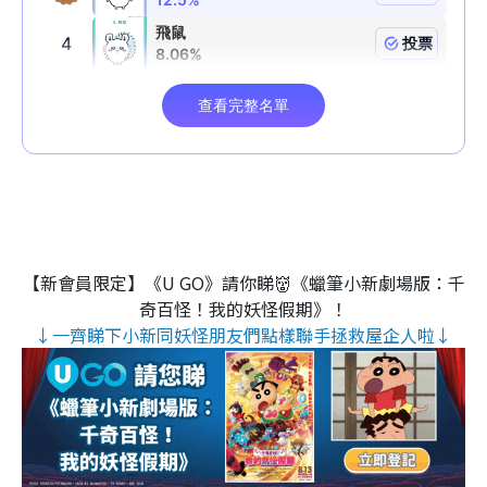
【新會員限定】《U GO》請你睇👹《蠟筆小新劇場版：千
奇百怪！我的妖怪假期》！
↓一齊睇下小新同妖怪朋友們點樣聯手拯救屋企人啦↓