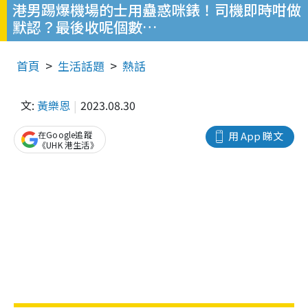
港男踢爆機場的士用蠱惑咪錶！司機即時咁做
默認？最後收呢個數…
首頁
生活話題
熱話
文:
黃樂恩
2023.08.30
在Google追蹤
用 App 睇文
《UHK 港生活》