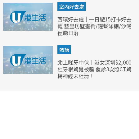
室內好去處
西環好去處｜一日遊15打卡好去
處 藝里坊壁畫街/鐘聲泳棚/沙灣
徑睇日落
熱話
北上睇牙中伏｜港女深圳$2,000
杜牙根驚覺被騙 覆診3次照CT驚
揭神經未杜清！