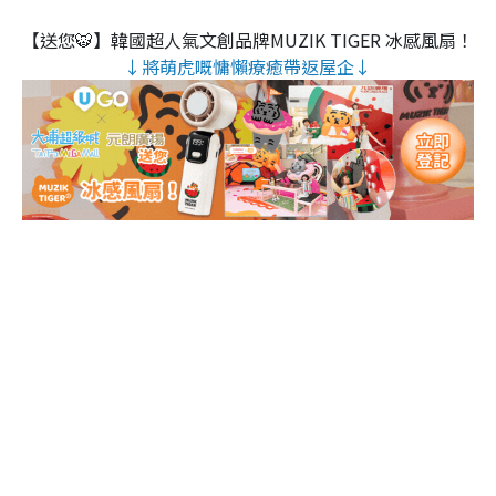
【送您🐯】韓國超人氣文創品牌MUZIK TIGER 冰感風扇！
↓將萌虎嘅慵懶療癒帶返屋企↓