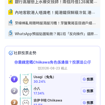
銀行高層戀上水療女技師！兩個月借128萬驚覺「沉船」沉落火海 揭背後疑似邪教操控賣淫
3
內地客歎港人唔識老！揭港鐵保鮮級冷氣 港人求放過：咪投訴
4
牙線棒亂用隨時越清越污糟！牙醫驚揭盲目過戶細菌恐致蛀牙：呢種先係日常真保養
5
WhatsApp預設貼圖點刪？揭1招「反向操作」還原簡潔介面 附3步實測教學