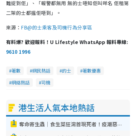
難捉到佢」、「報警都無用 無的士唔知佢叫咩名 佢租第
二架的士都搵佢唔到」。
來源：
FB@的士乘客及司機行為分享區
有料爆? 歡迎報料！U Lifestyle WhatsApp 報料專線:
9610 1996
著數
網民熱話
的士
著數優惠
網絡熱話
司機
港生活人氣本地熱話
1
奪命寄生蟲｜食生菜狂瀉首現死者！疫潮惡化錄1.8萬宗病例 揭洗菜3大謬誤
2