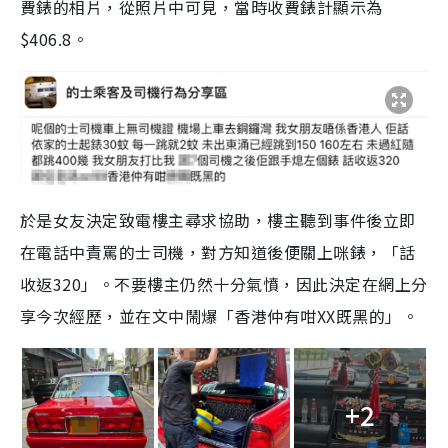
費錶的相片，從照片中可見，當時收費錶計顯示為
$406.8。
於是女友決定致電樓主尋求協助，樓主聽到事件後立即
在電話中責罵的士司機，對方知道後便關上咪錶，「話
收返320」。不要樓主仍然十分氣憤，因此決定在網上分
享今次經歷，並在文中鬧爆「香港仲有咁XX既黑的」。
+2