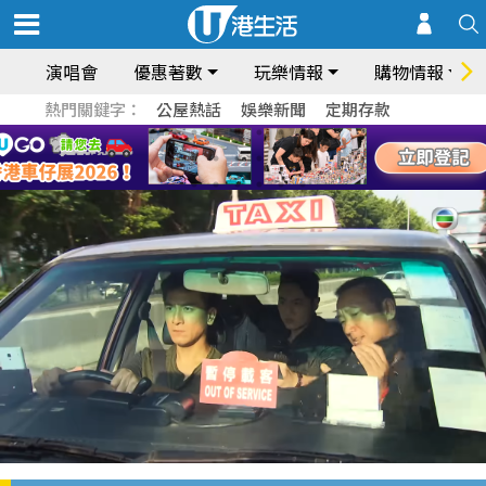
演唱會
優惠著數
玩樂情報
購物情報
熱門關鍵字：
公屋熱話
娛樂新聞
定期存款