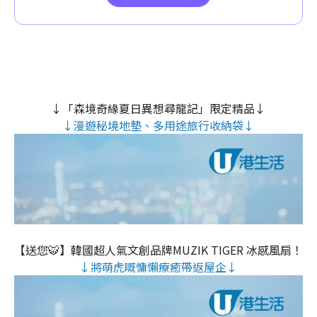
↓「森境奇緣夏日異想尋龍記」限定精品↓
↓漫遊秘境地墊、多用途旅行收納袋↓
【送您🐯】韓國超人氣文創品牌MUZIK TIGER 冰感風扇！
↓將萌虎嘅慵懶療癒帶返屋企↓