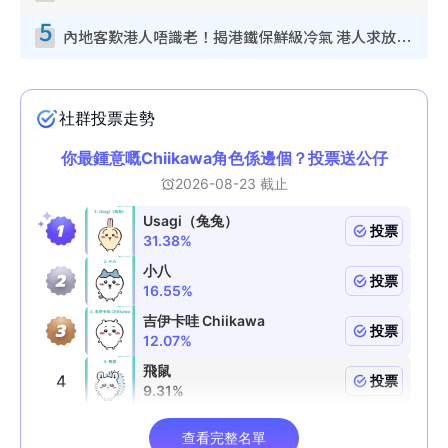
5
內地客歎港人唔識老！揭港鐵保鮮級冷氣 港人求放過：咪投訴