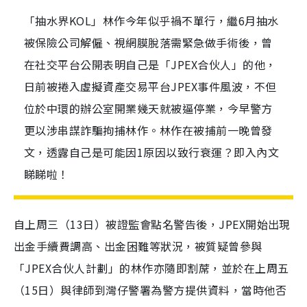
「抽水界KOL」林作今年似乎禍不單行，繼6月抽水
被保險公司解僱、視網膜脫落需緊急做手術後，曾
在社交平台公開表明自己是「JPEX合伙人」的他，
日前被捲入虛擬資產交易平台JPEX事件風波，不但
位於中環的辦公室開業幾天就被逼停業，今早警方
更以涉串謀詐騙拘捕林作。林作在被捕前一晚曾發
文，透露自己是可能因1原因以致行衰運？即入內文
睇睇啦！
自上周三（13日）被證監會點名警告後，JPEX開始出現
出金手續費調高、出金困難等狀況，被質疑曾參與
「JPEX合伙人計劃」的林作亦隨即割蓆，並於在上周五
（15日）與律師到灣仔警署為警方提供資料，當時他否