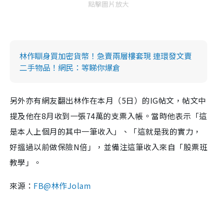
點擊圖片放大
林作瞓身買加密貨幣！急賣兩層樓套現 連環發文賣
二手物品！網民：等睇你爆倉
另外亦有網友翻出林作在本月（5日）的IG帖文，帖文
中
提及他在8月收到一張74萬的支票入帳。當時他表示「這
是本人上個月的其中一筆收入」、「這就是我的實力，
好搵過以前做保險N倍」，並備注這筆收入來自「股票班
教學」。
來源：
FB@林作Jolam