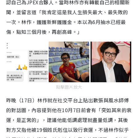
認自己為JPEX合夥人。當時林作亦有轉載自己的相關新
聞，並留言道「我肯定這是我人生損失最大、最失敗的
一次。林作，鑊鑊新鮮鑊鑊金。本以為6月抽水已經最
傷，點知三個月後，再創高峰。」
點擊圖片放大
昨晚（17日）林作就在社交平台上
貼出數張與風水師傅
的對話圖，內容提到他在10月7日前會有「突如其來的衰
運，是正常的」，建議他能低調處理就盡量低調，其後
對方又指他被19個姓氏剋住以致行衰運
，不過林作似乎