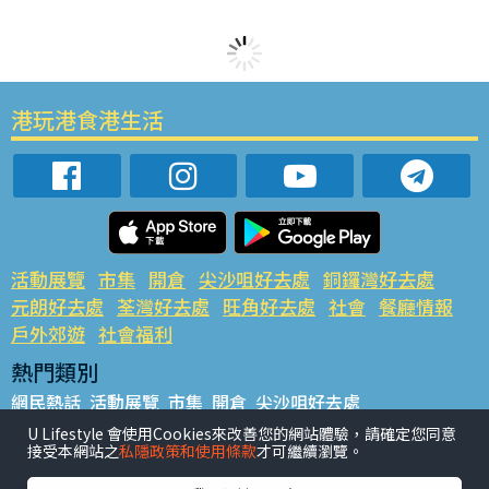
港玩港食港生活
活動展覽
市集
開倉
尖沙咀好去處
銅鑼灣好去處
元朗好去處
荃灣好去處
旺角好去處
社會
餐廳情報
戶外郊遊
社會福利
熱門類別
網民熱話
活動展覽
市集
開倉
尖沙咀好去處
銅鑼灣好去處
元朗好去處
荃灣好去處
旺角好去處
社會
U Lifestyle 會使用Cookies來改善您的網站體驗，請確定您同意
接受本網站之
私隱政策和使用條款
才可繼續瀏覽。
餐廳情報
戶外郊遊