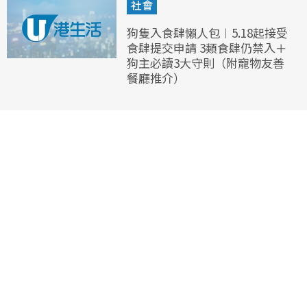
社會
狗隻入食肆懶人包︱5.18起接受
食肆提交申請 3類食肆仍禁入＋
狗主必讀3大守則（附寵物友善
餐廳推介）