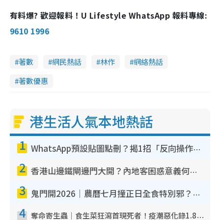
有料爆? 歡迎報料！U Lifestyle WhatsApp 報料專線:
9610 1996
著數
網民熱話
林作
網絡熱話
著數優惠
港生活人氣本地熱話
1
WhatsApp預設貼圖點刪？揭1招「反向操作」還原簡潔介面 附3步實測教學
2
香港山邊鐵閘邊門大開？內地客困惑意義何在！網民神回覆：呢種叫法理性防禦
3
鬼門開2026｜農曆七月撞正日全食特別邪？專家警告切忌做一事！揭4大禁忌+2招保平安
4
奪命寄生蟲｜食生菜狂瀉首現死者！疫潮惡化錄1.8萬宗病例 揭洗菜3大謬誤