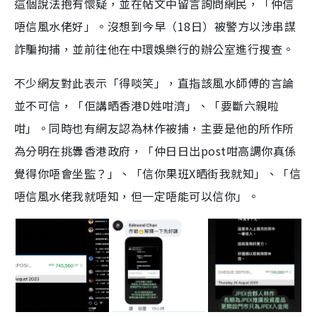
這個說法
抱有懷疑，並在帖文中留言詢問網民，「仲信
唔信風水佬好」。沒想到今早
（18日）被警方以涉串謀
詐騙拘捕，
並前往他在中環娛樂行的辦公室進行搜查。
不少網友對此表示「得啖笑」，直指該風水師傅的言論
並不可信，「佢講晒香港D姓咁濟」、「要斷六親啦
咁」。同時也有網友認為
林作被捕，主要是他
的所作所
為分明在挑釁香港政府，「仲日日出post咁高調你真係
覺得你唔會坐監？」、「信你果班X晒街我就知」、「信
唔信風水佬我就唔知，但一定唔能可以信你」。