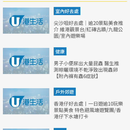
室內好去處
尖沙咀好去處｜逾20景點美食推
介 維港觀景台/紅磚古蹟/九龍公
園/室內遊樂場
健康
男子小便尿出大量昆蟲 醫生推
測晾曬環境不乾淨致出現蟲卵
【附內褲有蟲6症狀】
戶外郊遊
香港仔好去處丨一日遊逾10玩樂
景點美食 特色避風塘遊覽團/香
港仔下水塘打卡