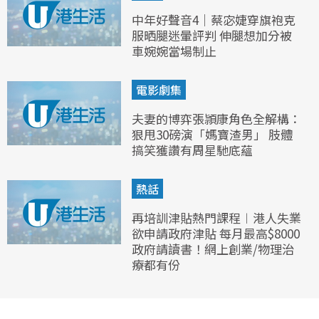
中年好聲音4｜蔡宓婕穿旗袍克
服晒腿迷暈評判 伸腿想加分被
車婉婉當場制止
電影劇集
夫妻的博弈張頴康角色全解構：
狠甩30磅演「媽寶渣男」 肢體
搞笑獲讚有周星馳底蘊
熱話
再培訓津貼熱門課程︱港人失業
欲申請政府津貼 每月最高$8000
政府請讀書！網上創業/物理治
療都有份