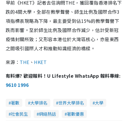
早前《HKET》記者去信詢問THE，獲回覆指香港排名下
跌的4間大學，全部在教學聲譽、師生比例及國際合作3
項指標表現略為下降，最主要受到佔15%的教學聲譽下
跌而影響。至於師生比例及國際合作減少，估計受新冠
疫情封關所致；又形容本港位於大灣區核心，亦是東西
之間吸引國際人才和推動知識經濟的橋樑。
來源：
THE
、
HKET
有料爆? 歡迎報料！U Lifestyle WhatsApp 報料專線:
9610 1996
著數
大學排名
世界大學排名
大學
社會民生
網絡熱話
著數優惠