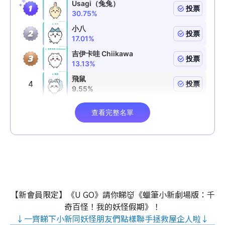
【新會員限定】《U GO》請你睇👹《蠟筆小新劇場版：千
奇百怪！我的妖怪假期》！
↓一齊睇下小新同妖怪朋友們點樣聯手拯救屋企人啦↓