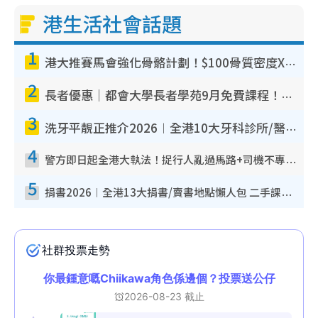
港生活社會話題
1
港大推賽馬會強化骨骼計劃！$100骨質密度X光檢查 完成免費運動訓練送超市禮券！附參加資格
2
長者優惠｜都會大學長者學苑9月免費課程！多媒體/微電影創作/網絡安全 附報名方法教學
3
洗牙平靚正推介2026︱全港10大牙科診所/醫院懶人包 夜診至8點/鎮靜潔牙/醫療券適用
4
警方即日起全港大執法！捉行人亂過馬路+司機不專注駕駛！亂過馬路罰$2000
5
捐書2026︱全港13大捐書/賣書地點懶人包 二手課本最高$150＋舊書換免費咖啡/戲票