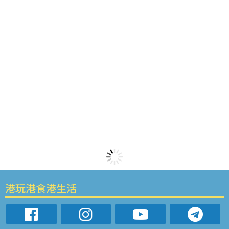
港玩港食港生活