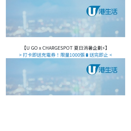
【U GO x CHARGESPOT 夏日消暑企劃⚡】
> 打卡即送充電券！限量1000張🔋送完即止 <