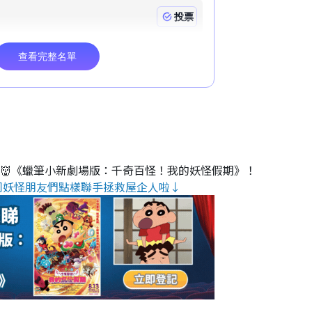
睇👹《蠟筆小新劇場版：千奇百怪！我的妖怪假期》！
同妖怪朋友們點樣聯手拯救屋企人啦↓