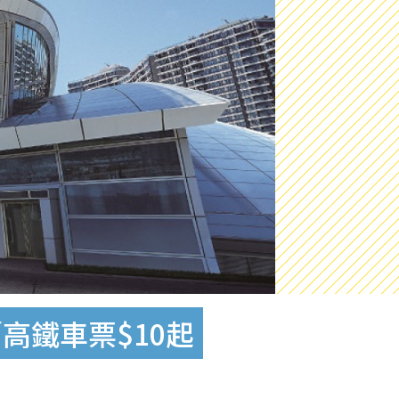
高鐵車票$10起