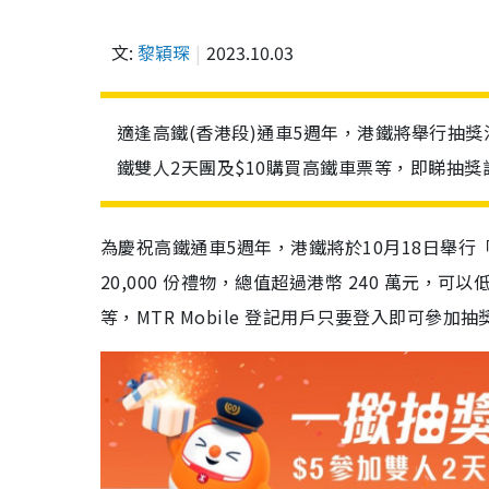
文:
黎穎琛
2023.10.03
適逢高鐵(香港段)通車5週年，港鐵將舉行抽獎活動
鐵雙人2天團及$10購買高鐵車票等，即睇抽獎
為慶祝高鐵通車5週年，港鐵將於10月18日舉
20,000 份禮物，總值超過港幣 240 萬元，
等，MTR Mobile 登記用戶只要登入即可參