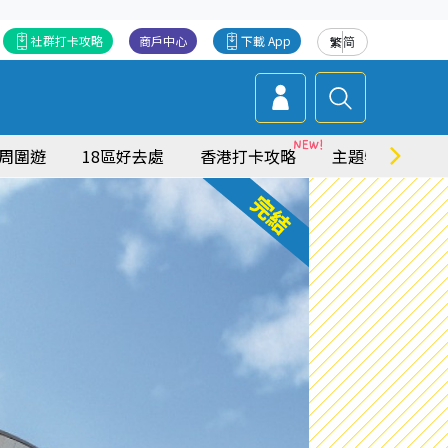
社群打卡攻略
商戶中心
下載 App
繁
简
周圍遊
18區好去處
香港打卡攻略
主題特集