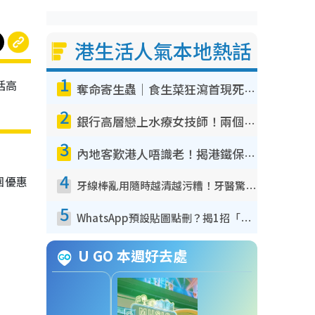
港生活人氣本地熱話
1
括高
奪命寄生蟲｜食生菜狂瀉首現死者！疫潮惡化錄1.8萬宗病例 揭洗菜3大謬誤
2
銀行高層戀上水療女技師！兩個月借128萬驚覺「沉船」沉落火海 揭背後疑似邪教操控賣淫
3
內地客歎港人唔識老！揭港鐵保鮮級冷氣 港人求放過：咪投訴
4
團優惠
牙線棒亂用隨時越清越污糟！牙醫驚揭盲目過戶細菌恐致蛀牙：呢種先係日常真保養
5
WhatsApp預設貼圖點刪？揭1招「反向操作」還原簡潔介面 附3步實測教學
U GO 本週好去處