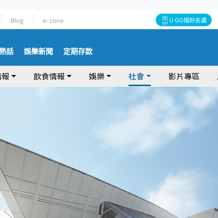
Blog
e-zone
U GO搵好去處
熱話
娛樂新聞
定期存款
情報
飲食情報
娛樂
社會
影片專區