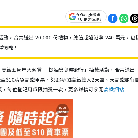
在Google追蹤
《UHK 港生活》
，合共送出 20,000 份禮物，總值超過港幣 240 萬元，包
詳情啦！
行「高鐵五周年大激賞 一撳抽獎隨時起行」抽獎活動，合共送出
可以低至$10購買高鐵車票、$5起參加高鐵雙人2天團、天高鐵旅行
加抽獎，每位登記用戶限抽獎一次，更多詳情可參閱
高鐵網站
。