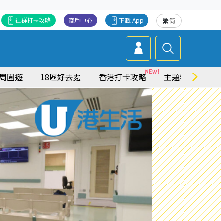
社群打卡攻略
商戶中心
下載 App
繁
简
周圍遊
18區好去處
香港打卡攻略
主題特集