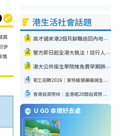
港生活社會話題
1
感高
高才通來港2個月辭職逃回內地！控訴港企3宗罪 歎微管理極窒息
初步
2
警方即日起全港大執法！捉行人亂過馬路+司機不專注駕駛！亂過馬路罰$2000
病情
3
港大公共衞生學院推免費早期肺癌篩查！合資格人士將獲全額資助定期血液化驗／電腦斷層掃描／風險評估
4
筍工招聘2026｜萊特維健藥廠請生產操作員！月薪高達$1.7萬 冷氣廠房/五天工作/保證雙糧
5
香港自資院校︱全港逾20間自資院校課程報名攻略 留位費可退/申請日期/報名連結
U GO 本週好去處