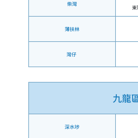
柴灣
東
薄扶林
灣仔
九龍
深水埗