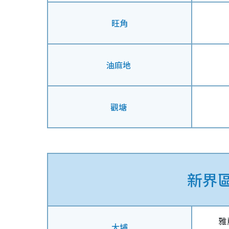
旺角
油麻地
觀塘
新界
雅
大埔