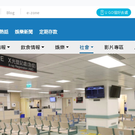
Blog
e-zone
U GO搵好去處
熱話
娛樂新聞
定期存款
情報
飲食情報
娛樂
社會
影片專區