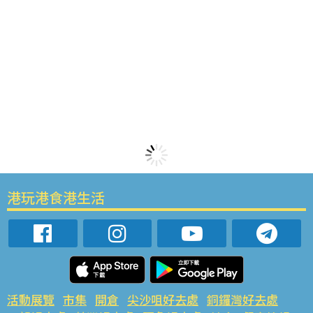
港玩港食港生活
活動展覽
市集
開倉
尖沙咀好去處
銅鑼灣好去處