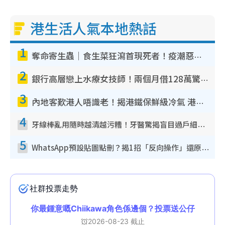
港生活人氣本地熱話
1
奪命寄生蟲｜食生菜狂瀉首現死者！疫潮惡化錄1.8萬宗病例 揭洗菜3大謬誤
2
銀行高層戀上水療女技師！兩個月借128萬驚覺「沉船」沉落火海 揭背後疑似邪教操控賣淫
3
內地客歎港人唔識老！揭港鐵保鮮級冷氣 港人求放過：咪投訴
4
牙線棒亂用隨時越清越污糟！牙醫驚揭盲目過戶細菌恐致蛀牙：呢種先係日常真保養
5
WhatsApp預設貼圖點刪？揭1招「反向操作」還原簡潔介面 附3步實測教學