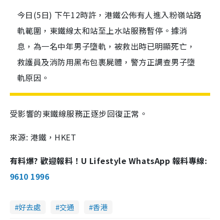
今日(5日) 下午12時許，港鐵公佈有人進入粉嶺站路
軌範圍，東鐵線太和站至上水站服務暫停。據消
息，為一名中年男子墮軌，被救出時已明顯死亡，
救護員及消防用黑布包裹屍體，警方正調查男子墮
軌原因。
受影響的東鐵線服務正逐步回復正常。
來源: 港鐵，HKET
有料爆? 歡迎報料！U Lifestyle WhatsApp 報料專線:
9610 1996
好去處
交通
香港