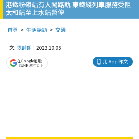
港鐵粉嶺站有人闖路軌 東鐵綫列車服務受阻
太和站至上水站暫停
首頁
生活話題
交通
文:
張詩朗
2023.10.05
在Google追蹤
用 App 睇文
《UHK 港生活》