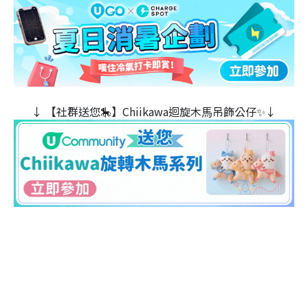
↓ 【社群送您🎠】Chiikawa迴旋木⾺吊飾公仔✨↓