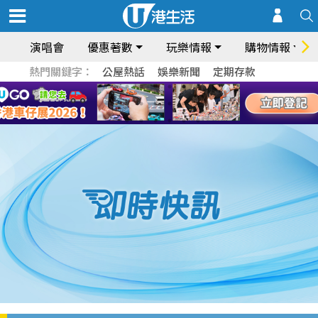
演唱會
優惠著數
玩樂情報
購物情報
熱門關鍵字：
公屋熱話
娛樂新聞
定期存款