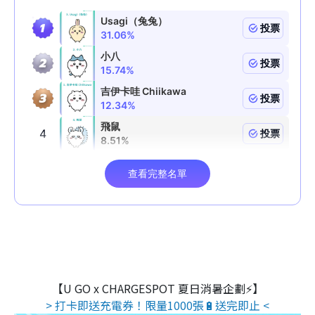
【U GO x CHARGESPOT 夏日消暑企劃⚡】
> 打卡即送充電券！限量1000張🔋送完即止 <