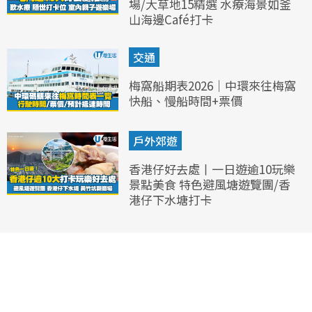
場/大草地15精選 水療海景如釜
山海邊Café打卡
交通
梅窩船期表2026｜中環來往梅窩
快船、慢船時間+票價
戶外郊遊
香港仔好去處丨一日遊逾10玩樂
景點美食 特色避風塘遊覽團/香
港仔下水塘打卡