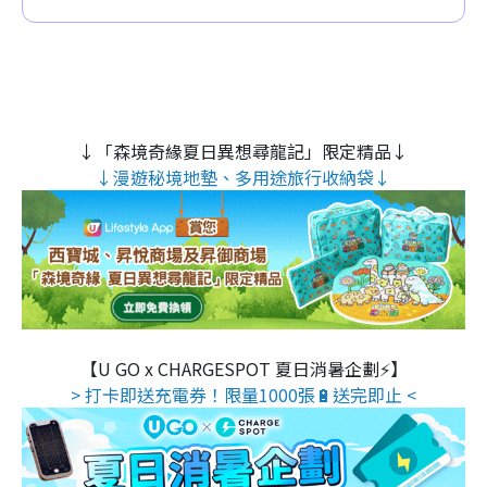
↓「森境奇緣夏日異想尋龍記」限定精品↓
↓漫遊秘境地墊、多用途旅行收納袋↓
【U GO x CHARGESPOT 夏日消暑企劃⚡】
> 打卡即送充電券！限量1000張🔋送完即止 <