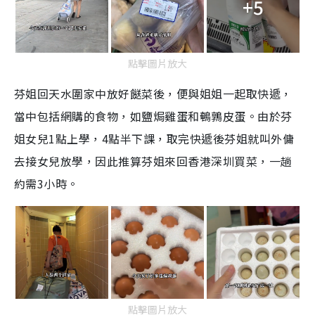
+5
點擊圖片放大
芬姐回天水圍家中放好餸菜後，便與姐姐一起取快遞，
當中包括網購的食物，如鹽焗雞蛋和鵪鶉皮蛋。由於芬
姐女兒1點上學，4點半下課，取完快遞後芬姐就叫外傭
去接女兒放學，因此推算芬姐來回香港深圳買菜，一趟
約需3小時。
點擊圖片放大