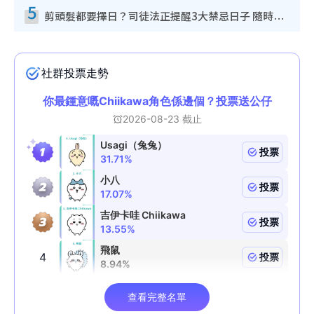
5
剪頭髮都要擇日？司徒法正提醒3大禁忌日子 隨時剪走財運！呢日剪髮恐「剪壽命」？