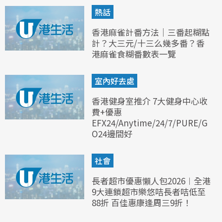
熱話
香港麻雀計番方法｜三番起糊點
計？大三元/十三么幾多番？香
港麻雀食糊番數表一覽
室內好去處
香港健身室推介 7大健身中心收
費+優惠
EFX24/Anytime/24/7/PURE/G
O24邊間好
社會
長者超市優惠懶人包2026︱全港
9大連鎖超市樂悠咭長者咭低至
88折 百佳惠康逢周三9折！