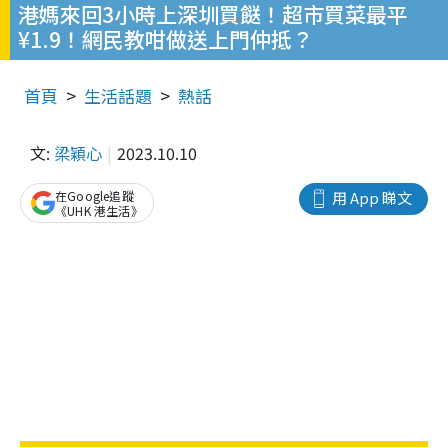
港媽來回3小時上深圳買餸！超市買菜最平
¥1.9！網民教咁做送上門仲抵？
首頁
生活話題
熱話
文:
梁穎心
2023.10.10
在Google追蹤
用 App 睇文
《UHK 港生活》