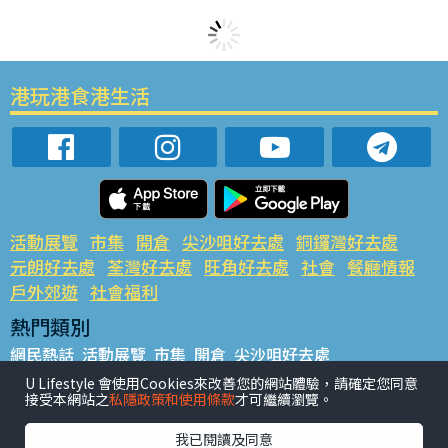
港玩港食港生活
活動展覽
市集
開倉
尖沙咀好去處
銅鑼灣好去處
元朗好去處
荃灣好去處
旺角好去處
社會
餐廳情報
戶外郊遊
社會福利
熱門類別
網民熱話
活動展覽
市集
開倉
尖沙咀好去處
銅鑼灣好去處
元朗好去處
荃灣好去處
旺角好去處
社會
U Lifestyle 會使用Cookies來改善您的網站體驗，請確定您同意
接受本網站之
私隱政策和使用條款
才可繼續瀏覽。
餐廳情報
戶外郊遊
熱門標籤
我已閱讀及同意