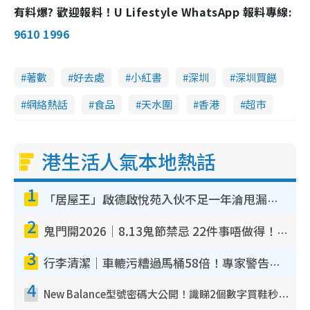
有料爆? 歡迎報料！U Lifestyle WhatsApp 報料專線:
9610 1996
著數
好去處
小紅書
深圳
深圳買餸
網絡熱話
食品
天水圍
香港
超市
港生活人氣本地熱話
1
「居屋王」啟德啟悅苑入伙不足一年淪甩漏之王！插頭噴火花致大停電 多戶業主全屋家電報銷
2
鬼門開2026｜8.13鬼節禁忌 22件事唔做得！燒肉、刺身要少食？半夜勿吹口哨/打呢個電話
3
行李清潔｜車轆污糟過馬桶58倍！專家警告忌用酒精抹 教1招免污手除菌
4
New Balance型號密碼大公開！識睇2個數字買鞋秒知功能免中伏 附5大熱門鞋款